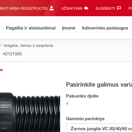
UNGTI ARBA REGISTRUOTIS
UŽSAKYMAI
SUSISIEKTI‎
P
Pagalba ir atsisiuntimai
Įmonė
Inžinerinės paslaugos
Antgaliai, žarnos ir adapteriai
#2121565
ai
Pasirinkite galimus var
Pakuotės dydis
1
Gaminio parinktys
Žarnos jungtis VC 20/40/60 c