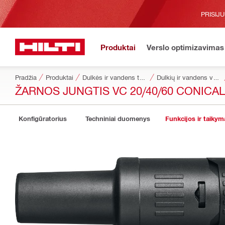
PRISIJ
Produktai
Verslo optimizavimas
Pradžia
Produktai
Dulkės ir vandens tvarkymas
Dulkių ir vandens valdymo reikmenys
ŽARNOS JUNGTIS VC 20/40/60 CONICAL
Konfigūratorius
Techniniai duomenys
Funkcijos ir taikym