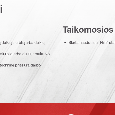
i
Taikomosios
 dulkių siurblių arba dulkių
Skirta naudoti su „Hilti“ sta
siurblio arba dulkių trauktuvo
 techninę priežiūrą darbo