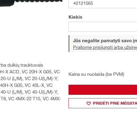
#2121565
Kiekis
Jūs negalite pamatyti savo 
Prašome prisijungti arba užsireg
arba dulkių trauktuvais
20H-X ACD, VC 20H-X G05, VC
Kaina su nuolaida (be PVM)
0-U (L/M), VC 20-U(L/M)-Y,
 40H-X G05, VC 40L-X, VC
0-U (L/M), VC 40-U(L/M)-Y,
 T8, VC 4MX-22 T15, VC 4MX-
PRIDĖTI PRIE MĖGST