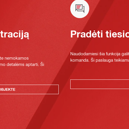
raciją
Pradėti tiesi
Naudodamiesi šia funkcija galit
ykite nemokamos
komanda. Ši paslauga teikiama
mo detalėms aptarti. Ši
OBJEKTE