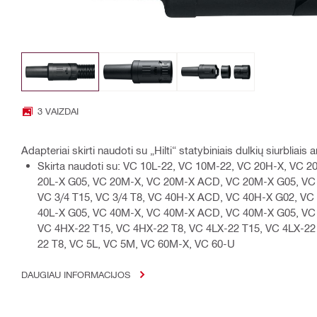
3 VAIZDAI
Adapteriai skirti naudoti su „Hilti“ statybiniais dulkių siurbliais 
Skirta naudoti su: VC 10L-22, VC 10M-22, VC 20H-X, VC 
20L-X G05, VC 20M-X, VC 20M-X ACD, VC 20M-X G05, VC 2
VC 3/4 T15, VC 3/4 T8, VC 40H-X ACD, VC 40H-X G02, VC
40L-X G05, VC 40M-X, VC 40M-X ACD, VC 40M-X G05, VC 4
VC 4HX-22 T15, VC 4HX-22 T8, VC 4LX-22 T15, VC 4LX-22
22 T8, VC 5L, VC 5M, VC 60M-X, VC 60-U
DAUGIAU INFORMACIJOS