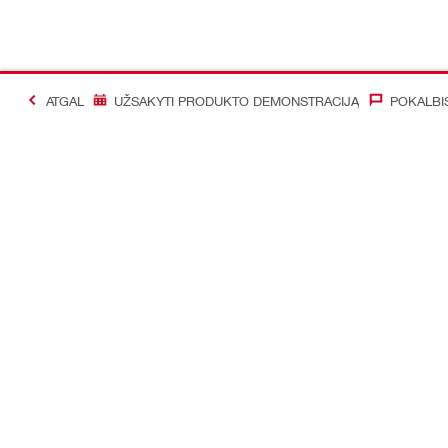
ATGAL
UŽSAKYTI PRODUKTO DEMONSTRACIJĄ
POKALBI
#Making Constructi
Susisiekti
Mūsų social
Susisiekite su mumis
Facebook