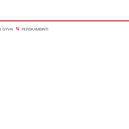
S GYVAI
PERSKAMBINTI
on Better
inių tinklų paskyros
Įmonė
Apie mus