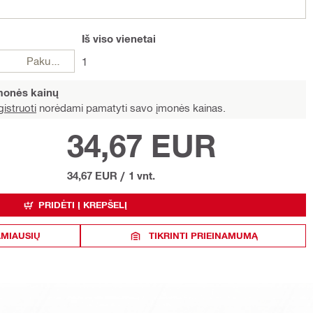
Iš viso
vienetai
Pakuotės
1
įmonės kainų
istruoti
norėdami pamatyti savo įmonės kainas.
34,67 EUR
34,67 EUR
/
1 vnt.
PRIDĖTI Į KREPŠELĮ
AMIAUSIŲ
TIKRINTI PRIEINAMUMĄ