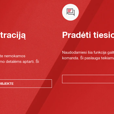
raciją
Pradėti tiesi
Naudodamiesi šia funkcija galit
ykite nemokamos
komanda. Ši paslauga teikiama
mo detalėms aptarti. Ši
OBJEKTE