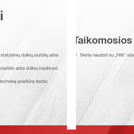
i
Taikomosios
 statybinių dulkių siurblių arba
Skirta naudoti su „Hilti“ sta
siurblio arba dulkių trauktuvo
 techninę priežiūrą darbo