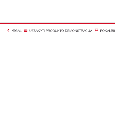
ATGAL
UŽSAKYTI PRODUKTO DEMONSTRACIJĄ
POKALBI
#Making Constructi
Susisiekti
Mūsų social
Susisiekite su mumis
Facebook