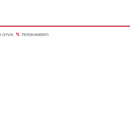
S GYVAI
PERSKAMBINTI
on Better
inių tinklų paskyros
Įmonė
Apie mus