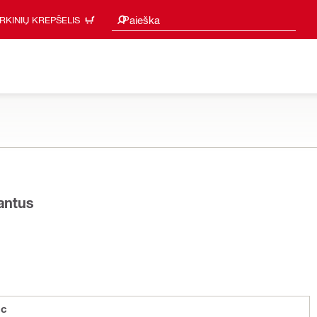
Paieškos pasiūlymai
Paieška
IRKINIŲ KREPŠELIS
iantus
ic