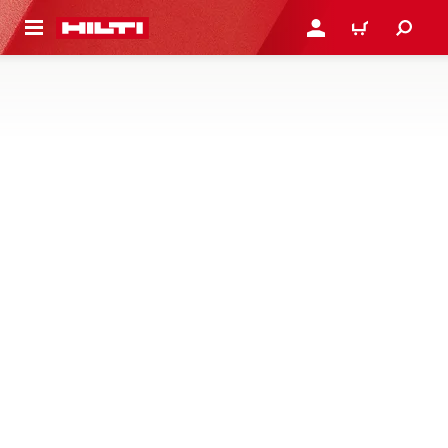
PAGRINDINIO TURINIO
PRISIJUNGTI ARBA REGI
PIRKINIŲ KREPŠE
SKYLIŲ VALYMO REIKMENYS
Atraskite reikmenis ankerių skylių valymui nuo dulkių ir
šiukšlių, tokius kaip oro siurbliai, oro purkštukai, šepetėliai
ir daugiau
1 Produktai