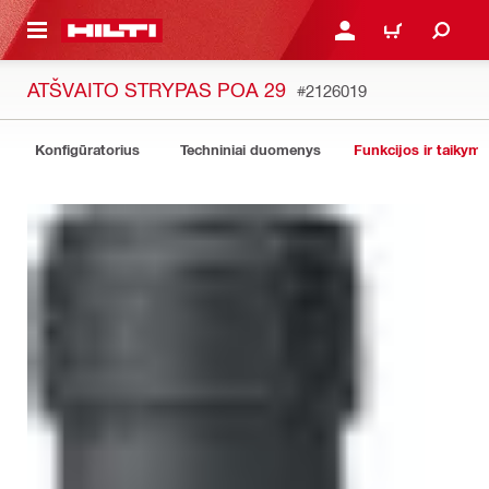
PAGRINDINIO TURINIO
PRISIJUNGTI ARBA REGI
PIRKINIŲ KREPŠE
ATŠVAITO STRYPAS POA 29
#2126019
Konfigūratorius
Techniniai duomenys
Funkcijos ir taikyma