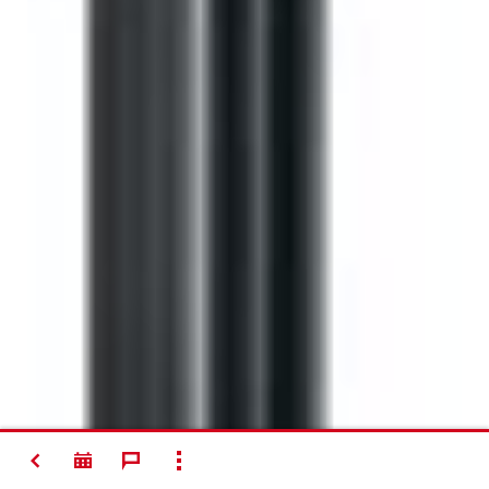
ATGAL
RODYTI VISUS