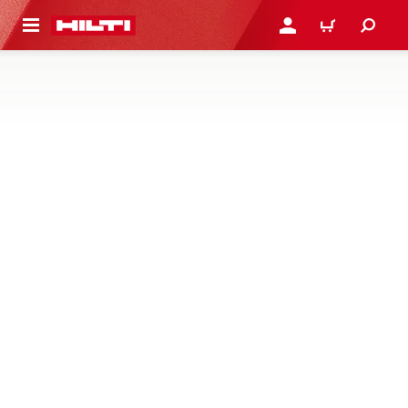
PAGRINDINIO TURINIO
PRISIJUNGTI ARBA REGI
PIRKINIŲ KREPŠE
SKAITYTUVAI IR JUTIKLIAI
Raskite skenerių, kad būtų galima atlikti tikslią ir
neardomąją konstrukcinę analizę, aptikti paslėptus
objektus, bei betono jutiklius, kad gautumėte tikslią betono
informaciją realiuoju laiku
1 Produktai
NAUJIENA