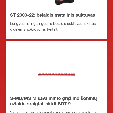
ST 2000-22: belaidis metalinis suktuvas
Lengvesnis ir galingesnis belaidis suktuvas, skirtas
didelėms apkrovoms tvirtinti
S-MD/MS M savaiminio gręžimo šoninių
užlaidų sraigtai, skirti SDT 9
Savaiminio gręžimo varžtai juostoje, skirti naudoti su