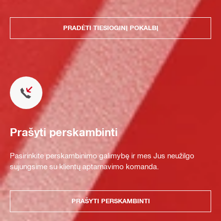
PRADĖTI TIESIOGINĮ POKALBĮ
Prašyti perskambinti
Pasirinkite perskambinimo galimybę ir mes Jus neužilgo
sujungsime su klientų aptarnavimo komanda.
PRAŠYTI PERSKAMBINTI