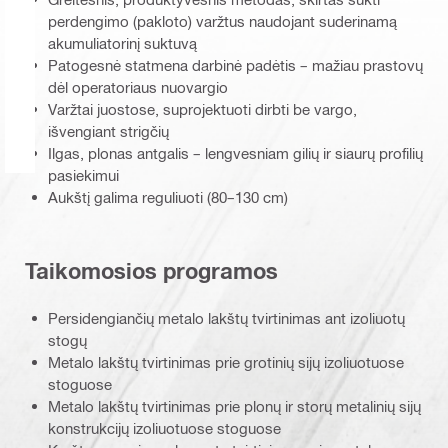
perdengimo (pakloto) varžtus naudojant suderinamą
akumuliatorinį suktuvą
Patogesnė statmena darbinė padėtis – mažiau prastovų
dėl operatoriaus nuovargio
Varžtai juostose, suprojektuoti dirbti be vargo,
išvengiant strigčių
Ilgas, plonas antgalis – lengvesniam gilių ir siaurų profilių
pasiekimui
Aukštį galima reguliuoti (80–130 cm)
Taikomosios programos
Persidengiančių metalo lakštų tvirtinimas ant izoliuotų
stogų
Metalo lakštų tvirtinimas prie grotinių sijų izoliuotuose
stoguose
Metalo lakštų tvirtinimas prie plonų ir storų metalinių sijų
konstrukcijų izoliuotuose stoguose