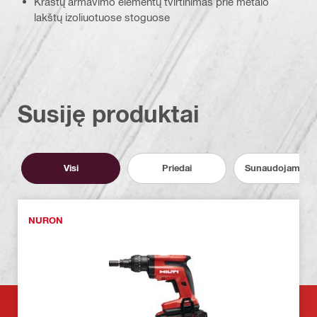
Kraštų armavimo elementų tvirtinimas prie metalo
lakštų izoliuotuose stoguose
Susiję produktai
Visi
Priedai
Sunaudojamos 
NURON