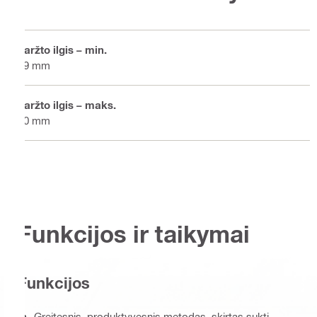
Varžto ilgis – min.
19 mm
Varžto ilgis – maks.
40 mm
Funkcijos ir taikymai
Funkcijos
Greitesnis, produktyvesnis metodas, skirtas sukti