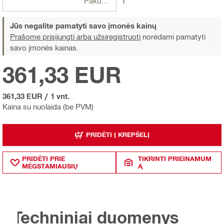
Pakuotės
1
Jūs negalite pamatyti savo įmonės kainų
Prašome prisijungti arba užsiregistruoti
norėdami pamatyti
savo įmonės kainas.
361,33 EUR
361,33 EUR
/
1 vnt.
Kaina su nuolaida (be PVM)
PRIDĖTI Į KREPŠELĮ
PRIDĖTI PRIE
TIKRINTI PRIEINAMUM
MĖGSTAMIAUSIŲ
Ą
Techniniai duomenys