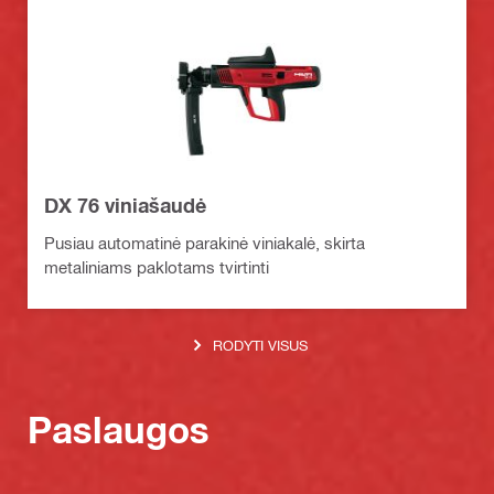
DX 76 viniašaudė
Pusiau automatinė parakinė viniakalė, skirta
metaliniams paklotams tvirtinti
RODYTI VISUS
Paslaugos