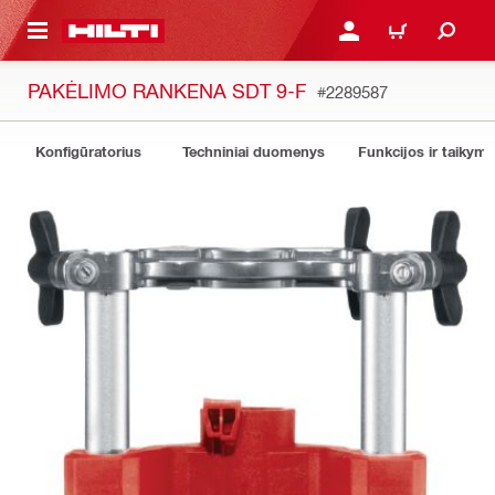
PAGRINDINIO TURINIO
PRISIJUNGTI ARBA REGI
PIRKINIŲ KREPŠE
PAKĖLIMO RANKENA SDT 9-F
#2289587
Konfigūratorius
Techniniai duomenys
Funkcijos ir taikyma