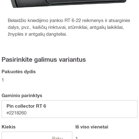
Belaidžio kniedijimo įrankio RT 6-22 reikmenys ir atsarginės
dalys, pvz., kaiščių rinktuvai, stūmikliai, antgalių laikikliai,
žnyplės ir antgalių dangteliai.
Pasirinkite galimus variantus
Pakuotės dydis
1
Gaminio parinktys
Pin collector RT 6
#2218260
Kiekis
Iš viso
vienetai
Pakuotės
1