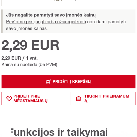
Jūs negalite pamatyti savo įmonės kainų
Prašome prisijungti arba užsiregistruoti
norėdami pamatyti
savo įmonės kainas.
2,29 EUR
2,29 EUR
/
1 vnt.
Kaina su nuolaida (be PVM)
PRIDĖTI Į KREPŠELĮ
PRIDĖTI PRIE
TIKRINTI PRIEINAMUM
MĖGSTAMIAUSIŲ
Ą
Funkcijos ir taikymai