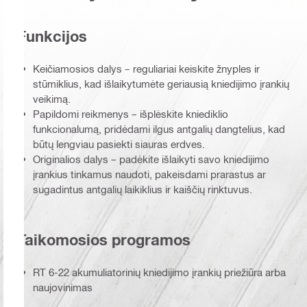
Funkcijos
Keičiamosios dalys – reguliariai keiskite žnyples ir
stūmiklius, kad išlaikytumėte geriausią kniedijimo įrankių
veikimą.
Papildomi reikmenys – išplėskite kniediklio
funkcionalumą, pridėdami ilgus antgalių dangtelius, kad
būtų lengviau pasiekti siauras erdves.
Originalios dalys – padėkite išlaikyti savo kniedijimo
įrankius tinkamus naudoti, pakeisdami prarastus ar
sugadintus antgalių laikiklius ir kaiščių rinktuvus.
Taikomosios programos
RT 6-22 akumuliatorinių kniedijimo įrankių priežiūra arba
naujovinimas