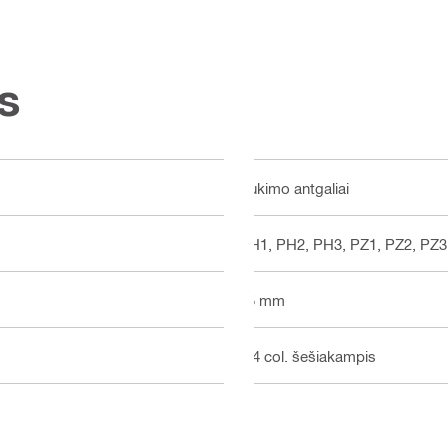
s
Sukimo antgaliai
PH1, PH2, PH3, PZ1, PZ2, PZ3,
25 mm
1/4 col. šešiakampis