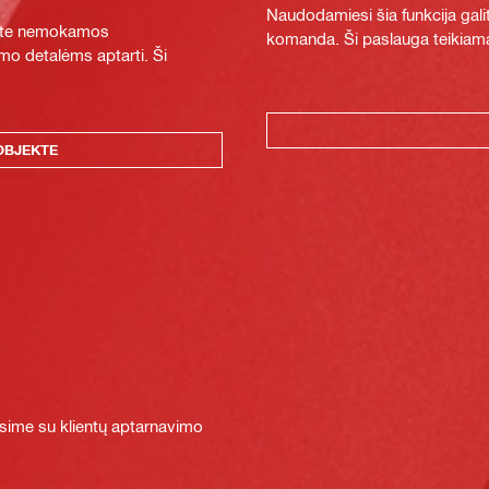
Naudodamiesi šia funkcija galit
ykite nemokamos
komanda. Ši paslauga teikiama
mo detalėms aptarti. Ši
OBJEKTE
sime su klientų aptarnavimo