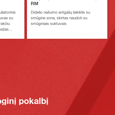
RM
iatorinis
Didelio našumo antgalių laikiklis su
tuvas su
smūgine zona, skirtas naudoti su
rakčiu
smūginiais suktuvais
 mažas
oginį pokalbį