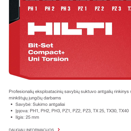
Profesionalių eksploatacinių savybių suktuvo antgalių rinkinys
minkštųjų jungčių darbams
Savybė: Sukimo antgaliai
Įpjova: PH1, PH2, PH3, PZ1, PZ2, PZ3, TX 25, TX30, TX40
Ilgis: 25 mm
DAUGIAU INFORMACIJOS