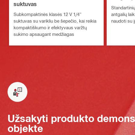
suktuvas
Standartini
Subkompaktinės klasės 12 V 1/4"
antgalių lai
suktuvas su varikliu be šepečio, kai reikia
naudoti su į
kompaktiškumo ir efektyvaus varžtų
sukimo apsaugant medžiagas
Užsakyti produkto demonst
objekte