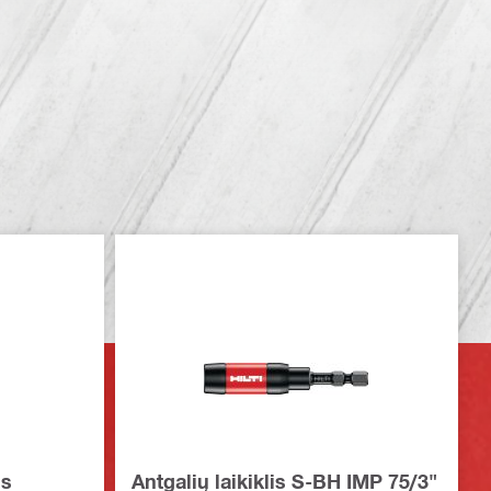
is
Antgalių laikiklis S-BH IMP 75/3"