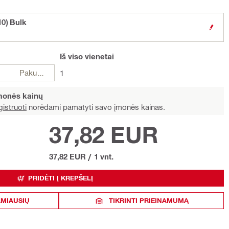
10) Bulk
Iš viso
vienetai
Pakuotės
1
įmonės kainų
istruoti
norėdami pamatyti savo įmonės kainas.
37,82 EUR
37,82 EUR
/
1 vnt.
PRIDĖTI Į KREPŠELĮ
AMIAUSIŲ
TIKRINTI PRIEINAMUMĄ