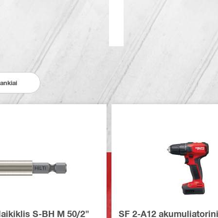
rankiai
laikiklis S-BH M 50/2"
SF 2-A12 akumuliatorin