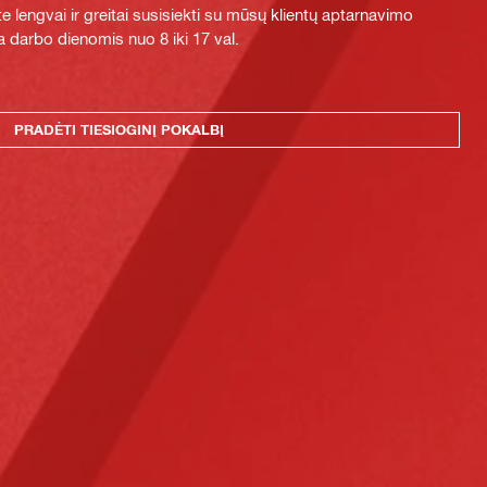
e lengvai ir greitai susisiekti su mūsų klientų aptarnavimo
 darbo dienomis nuo 8 iki 17 val.
PRADĖTI TIESIOGINĮ POKALBĮ