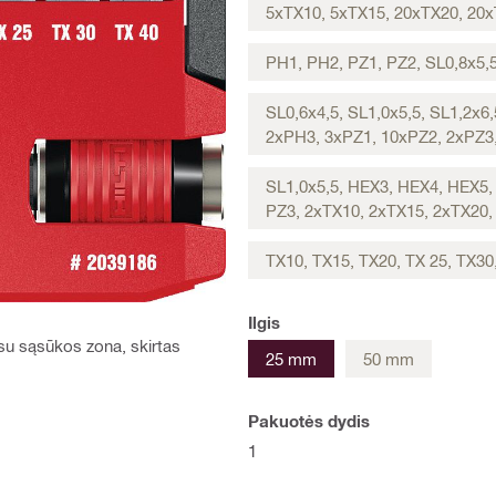
5xTX10, 5xTX15, 20xTX20, 20x
PH1, PH2, PZ1, PZ2, SL0,8x5,5
SL0,6x4,5, SL1,0x5,5, SL1,2x
2xPH3, 3xPZ1, 10xPZ2, 2xPZ3,
SL1,0x5,5, HEX3, HEX4, HEX5,
PZ3, 2xTX10, 2xTX15, 2xTX20,
TX10, TX15, TX20, TX 25, TX30
Ilgis
 su sąsūkos zona, skirtas
25 mm
50 mm
Pakuotės dydis
1