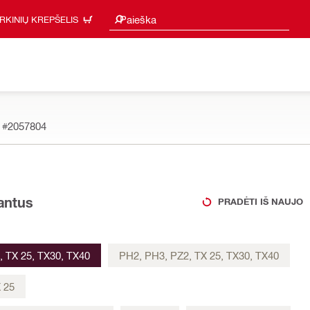
Paieškos pasiūlymai
Paieška
IRKINIŲ KREPŠELIS
k
#2057804
iantus
PRADĖTI IŠ NAUJO
, TX 25, TX30, TX40
PH2, PH3, PZ2, TX 25, TX30, TX40
 25