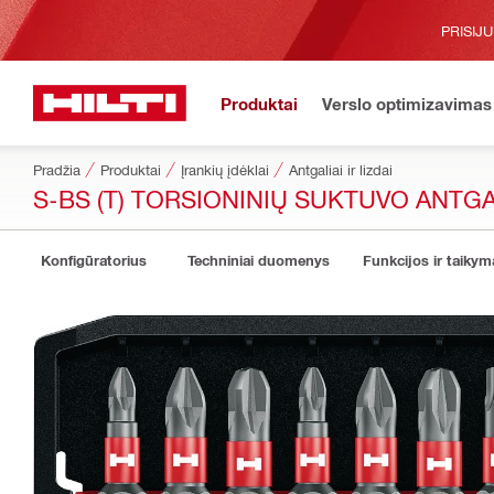
PRISIJ
Produktai
Verslo optimizavimas
Pradžia
Produktai
Įrankių įdėklai
Antgaliai ir lizdai
S-BS (T) TORSIONINIŲ SUKTUVO ANTG
Konfigūratorius
Techniniai duomenys
Funkcijos ir taikym