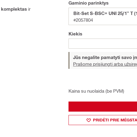
Gaminio parinktys
ų komplektas
ir
Bit-Set S-BSC+ UNI 25/1" T (
#2057804
Kiekis
Jūs negalite pamatyti savo 
Prašome prisijungti arba užsireg
Kaina su nuolaida (be PVM)
PRIDĖTI PRIE MĖGST