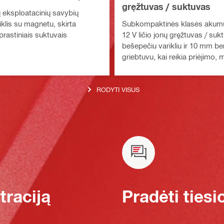
gręžtuvas / suktuvas
ų eksploatacinių savybių
kiklis su magnetu, skirta
Subkompaktinės klasės akumul
prastiniais suktuvais
12 V ličio jonų gręžtuvas / suk
bešepečiu varikliu ir 10 mm be
griebtuvu, kai reikia priėjimo,
svorio bei tikslaus valdymo
RODYTI VISUS
raciją
Pradėti tiesi