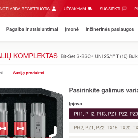
UNGTI ARBA REGISTRUOTIS
UŽSAKYMAI
SUSISIEKTI‎
P
Pagalba ir atsisiuntimai
Įmonė
Inžinerinės paslaugos
ALIŲ KOMPLEKTAS
Bit-Set S-BSC+ UNI 25/1" T (10) Bul
ai
Susiję produktai
Pasirinkite galimus var
Įpjova
PH1, PH2, PH3, PZ1, PZ2, PZ3
PH2, PZ1, PZ2, TX15, TX20, TX