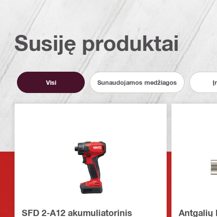
Susiję produktai
Visi
Sunaudojamos medžiagos
Į
SFD 2-A12 akumuliatorinis
Antgalių 