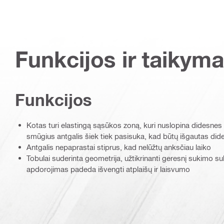
Funkcijos ir taikyma
Funkcijos
Kotas turi elastingą sąsūkos zoną, kuri nuslopina didesne
smūgius antgalis šiek tiek pasisuka, kad būtų išgautas di
Antgalis nepaprastai stiprus, kad nelūžtų anksčiau laiko
Tobulai suderinta geometrija, užtikrinanti geresnį sukimo s
apdorojimas padeda išvengti atplaišų ir laisvumo