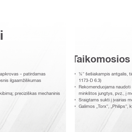
i
Taikomosios
s apkrovas – patirdamas
¼" šešiakampis antgalis, ti
desnis ilgaamžiškumas
1173-D 6.3)
Rekomenduojama naudoti su 
ukibimą; preciziškas mechaninis
minkštos jungtys, pvz., į m
Sraigtams sukti į įvairias 
Galimos „Torx“, „Philips“, 