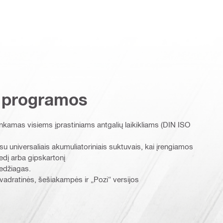
 programos
nkamas visiems įprastiniams antgalių laikikliams (DIN ISO
universaliais akumuliatoriniais suktuvais, kai įrengiamos
edį arba gipskartonį
medžiagas.
kvadratinės, šešiakampės ir „Pozi“ versijos