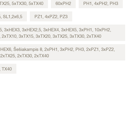
TX25, 5xTX30, 5xTX40
60xPH2
PH1, 4xPH2, PH3
, SL1,2x6,5
PZ1, 4xPZ2, PZ3
6,5, 3xHEX3, 3xHEX2,5, 3xHEX4, 3xHEX5, 3xPH1, 10xPH2,
 2xTX10, 3xTX15, 3xTX20, 3xTX25, 3xTX30, 2xTX40
 HEX6, Šešiakampis 8, 2xPH1, 3xPH2, PH3, 2xPZ1, 3xPZ2,
 2xTX25, 2xTX30, 2xTX40
, TX40