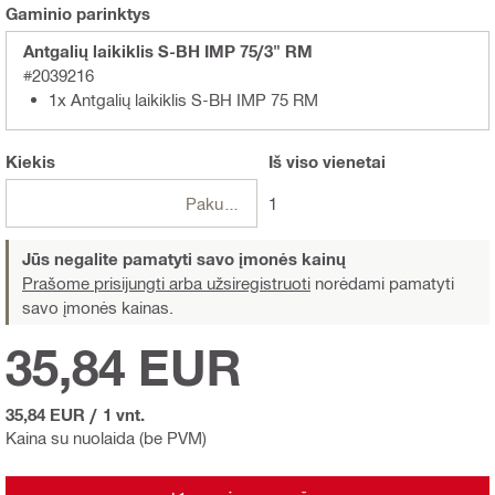
Gaminio parinktys
Antgalių laikiklis S-BH IMP 75/3" RM
#2039216
1x Antgalių laikiklis S-BH IMP 75 RM
Kiekis
Iš viso
vienetai
Pakuotės
1
Jūs negalite pamatyti savo įmonės kainų
Prašome prisijungti arba užsiregistruoti
norėdami pamatyti
savo įmonės kainas.
35,84 EUR
35,84 EUR
/
1 vnt.
Kaina su nuolaida (be PVM)