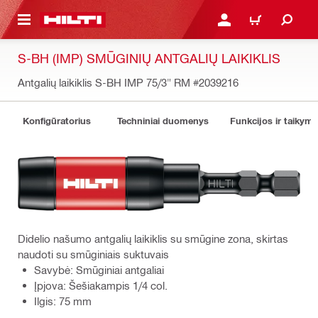
PAGRINDINIO TURINIO
PRISIJUNGTI ARBA REGI
PIRKINIŲ KREPŠE
S-BH (IMP) SMŪGINIŲ ANTGALIŲ LAIKIKLIS
Antgalių laikiklis S-BH IMP 75/3" RM
#2039216
Konfigūratorius
Techniniai duomenys
Funkcijos ir taikyma
Didelio našumo antgalių laikiklis su smūgine zona, skirtas
naudoti su smūginiais suktuvais
Savybė: Smūginiai antgaliai
Įpjova: Šešiakampis 1/4 col.
Ilgis: 75 mm