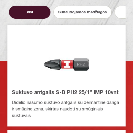
Visi
Sunaudojamos medžiagos
Įr
Suktuvo antgalis S-B PH2 25/1" IMP 10vnt
Didelio našumo suktuvo antgalis su deimantine danga
ir smūgine zona, skirtas naudoti su smūginiais
suktuvais