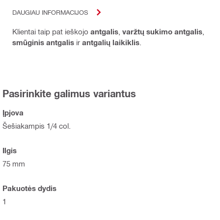
DAUGIAU INFORMACIJOS
Klientai taip pat ieškojo
antgalis
,
varžtų sukimo antgalis
,
smūginis antgalis
ir
antgalių laikiklis
.
Pasirinkite galimus variantus
Įpjova
Šešiakampis 1/4 col.
Ilgis
75 mm
Pakuotės dydis
1