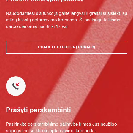
Naudodamiesi šia funkcija galite lengvai ir greitai susisiekti su
mūsų klientų aptarnavimo komanda. Ši paslauga teikiama
darbo dienomis nuo 8 iki 17 val.
PRADĖTI TIESIOGINĮ POKALBĮ
Prašyti perskambinti
Pasirinkite perskambinimo galimybę ir mes Jus neužilgo
sujungsime su klientų aptarnavimo komanda.