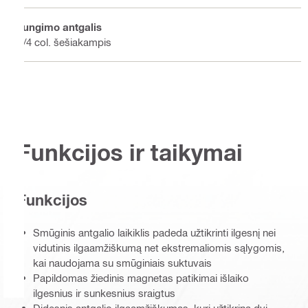
Jungimo antgalis
1/4 col. šešiakampis
Funkcijos ir taikymai
Funkcijos
Smūginis antgalio laikiklis padeda užtikrinti ilgesnį nei
vidutinis ilgaamžiškumą net ekstremaliomis sąlygomis,
kai naudojama su smūginiais suktuvais
Papildomas žiedinis magnetas patikimai išlaiko
ilgesnius ir sunkesnius sraigtus
Didesnis antgalio ilgaamžiškumas, kurį užtikrina dvi