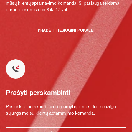
mūsų klientų aptarnavimo komanda. Ši paslauga teikiama
darbo dienomis nuo 8 iki 17 val.
PRADĖTI TIESIOGINĮ POKALBĮ
Prašyti perskambinti
Pasirinkite perskambinimo galimybę ir mes Jus neužilgo
sujungsime su klientų aptarnavimo komanda.