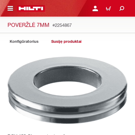
PAGRINDINIO TURINIO
PRISIJUNGTI ARBA REGI
PIRKINIŲ KREPŠE
POVERŽLĖ 7MM
#2254867
Konfigūratorius
Susiję produktai