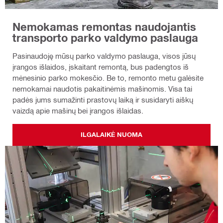
Nemokamas remontas naudojantis
transporto parko valdymo paslauga
Pasinaudoję mūsų parko valdymo paslauga, visos jūsų
įrangos išlaidos, įskaitant remontą, bus padengtos iš
mėnesinio parko mokesčio. Be to, remonto metu galėsite
nemokamai naudotis pakaitinėmis mašinomis. Visa tai
padės jums sumažinti prastovų laiką ir susidaryti aiškų
vaizdą apie mašinų bei įrangos išlaidas.
ILGALAIKĖ NUOMA