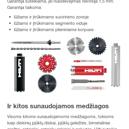
Garantija suteikiama, jei nusidėvėjimas neviršija 1,5 mm.
Garantija taikoma:
lūžiams ir įtrūkimams suvirinimo zonoje
lūžiams ir įtrūkimams segmento viduje
lūžiams ir įtrūkimams plieniniame korpuse
Ir kitos sunaudojamos medžiagos
Visoms kitoms sunaudojamoms medžiagoms, tokioms
kaip diskinių pjūklų diskai, pjūklų geležtės, bimetaliniai
grąžtai, antgaliai, antgalių rinkiniai ir galvutės, Hilti suteikia