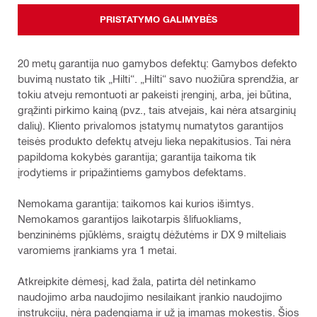
PRISTATYMO GALIMYBĖS
20 metų garantija nuo gamybos defektų: Gamybos defekto
buvimą nustato tik „Hilti“. „Hilti“ savo nuožiūra sprendžia, ar
tokiu atveju remontuoti ar pakeisti įrenginį, arba, jei būtina,
grąžinti pirkimo kainą (pvz., tais atvejais, kai nėra atsarginių
dalių). Kliento privalomos įstatymų numatytos garantijos
teisės produkto defektų atveju lieka nepakitusios. Tai nėra
papildoma kokybės garantija; garantija taikoma tik
įrodytiems ir pripažintiems gamybos defektams.
Nemokama garantija: taikomos kai kurios išimtys.
Nemokamos garantijos laikotarpis šlifuokliams,
benzininėms pjūklėms, sraigtų dėžutėms ir DX 9 milteliais
varomiems įrankiams yra 1 metai.
Atkreipkite dėmesį, kad žala, patirta dėl netinkamo
naudojimo arba naudojimo nesilaikant įrankio naudojimo
instrukcijų, nėra padengiama ir už ją imamas mokestis. Šios