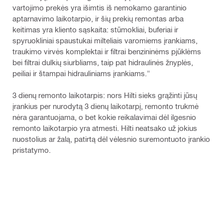
vartojimo prekės yra išimtis iš nemokamo garantinio
aptarnavimo laikotarpio, ir šių prekių remontas arba
keitimas yra kliento sąskaita: stūmokliai, buferiai ir
spyruokliniai spaustukai milteliais varomiems įrankiams,
traukimo virvės komplektai ir filtrai benzininėms pjūklėms
bei filtrai dulkių siurbliams, taip pat hidraulinės žnyplės,
peiliai ir štampai hidrauliniams įrankiams."
3 dienų remonto laikotarpis: nors Hilti sieks grąžinti jūsų
įrankius per nurodytą 3 dienų laikotarpį, remonto trukmė
nėra garantuojama, o bet kokie reikalavimai dėl ilgesnio
remonto laikotarpio yra atmesti. Hilti neatsako už jokius
nuostolius ar žalą, patirtą dėl vėlesnio suremontuoto įrankio
pristatymo.