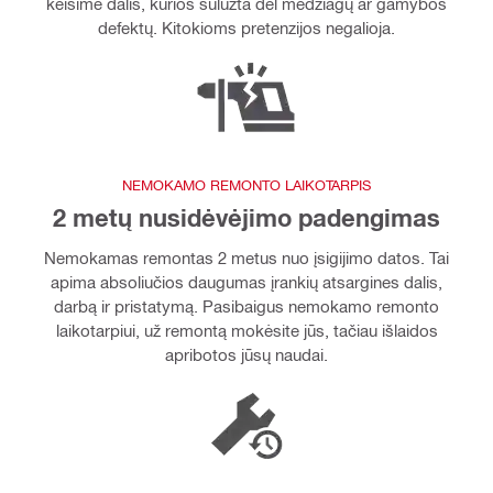
keisime dalis, kurios sulūžta dėl medžiagų ar gamybos
defektų. Kitokioms pretenzijos negalioja.
NEMOKAMO REMONTO LAIKOTARPIS
2 metų nusidėvėjimo padengimas
Nemokamas remontas 2 metus nuo įsigijimo datos. Tai
apima absoliučios daugumas įrankių atsargines dalis,
darbą ir pristatymą. Pasibaigus nemokamo remonto
laikotarpiui, už remontą mokėsite jūs, tačiau išlaidos
apribotos jūsų naudai.