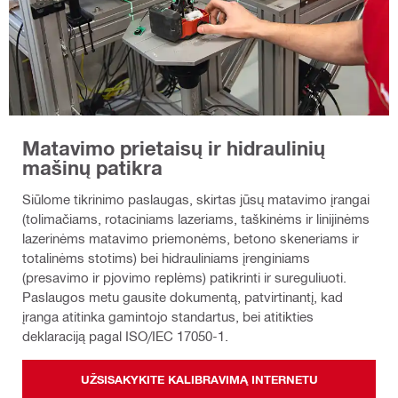
Matavimo prietaisų ir hidraulinių
mašinų patikra
Siūlome tikrinimo paslaugas, skirtas jūsų matavimo įrangai
(tolimačiams, rotaciniams lazeriams, taškinėms ir linijinėms
lazerinėms matavimo priemonėms, betono skeneriams ir
totalinėms stotims) bei hidrauliniams įrenginiams
(presavimo ir pjovimo replėms) patikrinti ir sureguliuoti.
Paslaugos metu gausite dokumentą, patvirtinantį, kad
įranga atitinka gamintojo standartus, bei atitikties
deklaraciją pagal ISO/IEC 17050-1.
UŽSISAKYKITE KALIBRAVIMĄ INTERNETU