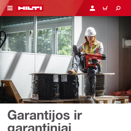
PAGRINDINIO TURINIO
PRISIJUNGTI ARBA REGI
PIRKINIŲ KREPŠE
Garantijos ir
garantiniai