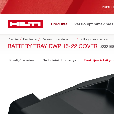
PRISIJ
Produktai
Verslo optimizavimas
Pradžia
Produktai
Dulkės ir vandens tvarkymas
Dulkių ir vandens valdymo reikmenys
BATTERY TRAY DWP 15-22 COVER
#23216
Konfigūratorius
Techniniai duomenys
Funkcijos ir taikym