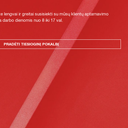
e lengvai ir greitai susisiekti su mūsų klientų aptarnavimo
 darbo dienomis nuo 8 iki 17 val.
PRADĖTI TIESIOGINĮ POKALBĮ