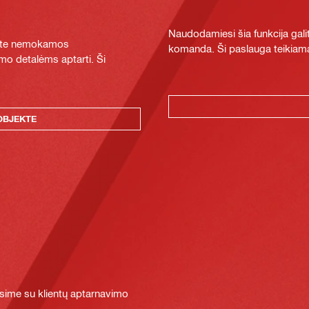
Naudodamiesi šia funkcija galit
ykite nemokamos
komanda. Ši paslauga teikiama
mo detalėms aptarti. Ši
OBJEKTE
sime su klientų aptarnavimo