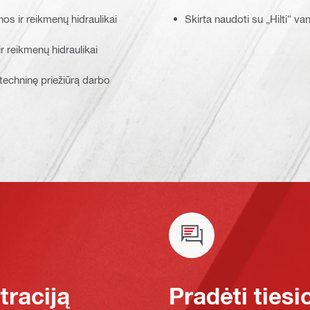
os ir reikmenų hidraulikai
Skirta naudoti su „Hilti“ v
 reikmenų hidraulikai
 techninę priežiūrą darbo
raciją
Pradėti tiesi