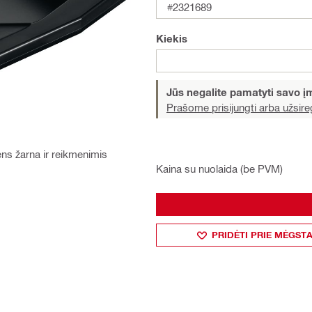
#2321689
Kiekis
Jūs negalite pamatyti savo 
Prašome prisijungti arba užsireg
dens žarna ir reikmenimis
Kaina su nuolaida (be PVM)
PRIDĖTI PRIE MĖGST