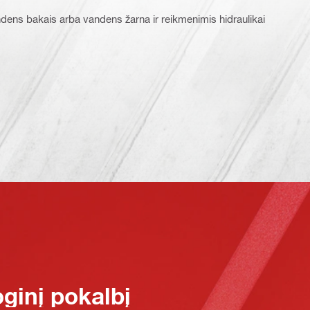
andens bakais arba vandens žarna ir reikmenimis hidraulikai
oginį pokalbį