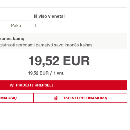
Iš viso
vienetai
Pakuotės
1
įmonės kainų
istruoti
norėdami pamatyti savo įmonės kainas.
19,52 EUR
19,52 EUR
/
1 vnt.
PRIDĖTI Į KREPŠELĮ
AMIAUSIŲ
TIKRINTI PRIEINAMUMĄ