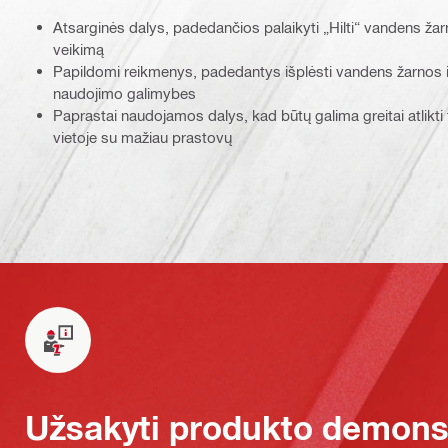
Atsarginės dalys, padedančios palaikyti „Hilti“ vandens žarn
veikimą
Papildomi reikmenys, padedantys išplėsti vandens žarnos ir
naudojimo galimybes
Paprastai naudojamos dalys, kad būtų galima greitai atlikti
vietoje su mažiau prastovų
Užsakyti produkto demonst