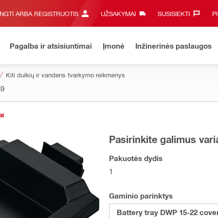
UNGTI ARBA REGISTRUOTIS
UŽSAKYMAI
SUSISIEKTI‎
P
Pagalba ir atsisiuntimai
Įmonė
Inžinerinės paslaugos
Kiti dulkių ir vandens tvarkymo reikmenys
89
ai
Pasirinkite galimus var
Pakuotės dydis
1
Gaminio parinktys
Battery tray DWP 15-22 cove