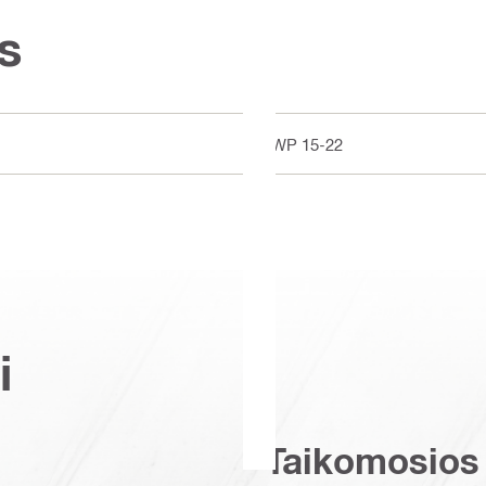
s
DWP 15-22
i
Taikomosios