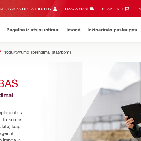
UNGTI ARBA REGISTRUOTIS
UŽSAKYMAI
SUSISIEKTI‎
P
Pagalba ir atsisiuntimai
Įmonė
Inžinerinės paslaugos
Produktyvumo sprendimai statyboms
YBAS
imai 
planuotos 
s trūkumas 
kite, kaip 
gerinti 
įrangą ir 