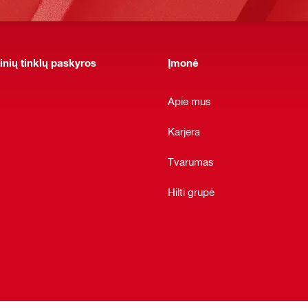
inių tinklų paskyros
Įmonė
Apie mus
Karjera
Tvarumas
Hilti grupė