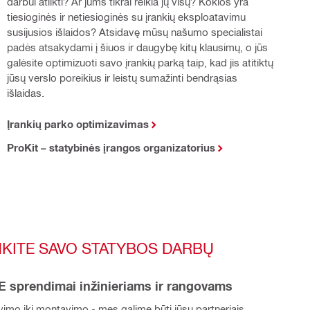
darbui atlikti? Ar jums tikrai reikia jų visų? Kokios yra
tiesioginės ir netiesioginės su įrankių eksploatavimu
susijusios išlaidos? Atsidavę mūsų našumo specialistai
padės atsakydami į šiuos ir daugybę kitų klausimų, o jūs
galėsite optimizuoti savo įrankių parką taip, kad jis atitiktų
jūsų verslo poreikius ir leistų sumažinti bendrąsias
išlaidas.
Įrankių parko optimizavimas
ProKit – statybinės įrangos organizatorius
KITE SAVO STATYBOS DARBŲ 
 sprendimai inžinieriams ir rangovams
imo iki montavimo - mes galime būti jūsų partneriais 