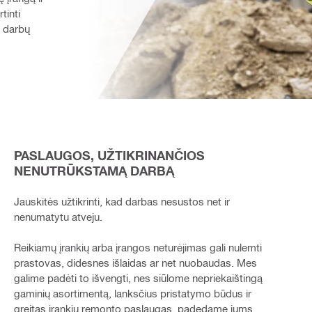
inti 
 darbų 
PASLAUGOS, UŽTIKRINANČIOS
NENUTRŪKSTAMĄ DARBĄ
Jauskitės užtikrinti, kad darbas nesustos net ir
nenumatytu atveju.
Reikiamų įrankių arba įrangos neturėjimas gali nulemti
prastovas, didesnes išlaidas ar net nuobaudas. Mes
galime padėti to išvengti, nes siūlome nepriekaištingą
gaminių asortimentą, lanksčius pristatymo būdus ir
greitas įrankių remonto paslaugas, padedame jums