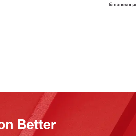
Išmanesni p
on Better