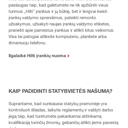
paslaugas taip, kad galėtumėte ne tik apžiūrėti visus
turimus „Hilti“ įrankius ir jų būklę, bet ir lengvai keisti
įrankių valdymo sprendimus, pateikti remonto
užsakymus, užsakyti naujas įrankių valdymo etiketes,
pranešti apie pamestus įrankius ir atlikti kitus veiksmus.
Visa tai patogiai atliksite kompiuteriu, planšete arba
išmaniuoju telefonu.
Ilgalaikė Hilti įrankių nuoma
KAIP PADIDINTI STATYBVIETĖS NAŠUMĄ?
Suprantame, kad sunkiausia statybų pramonėje yra
kontroliuoti išlaidas, laikytis reglamentų ir valdyti darbo
jėgą taip, kad turėtumėte pakankamai atitinkamą
kvalifikaciją turinčių žmonių, gebančių atlikti jiems pavestą