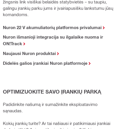
žingsnis link visiškai belaidės statybvietės – su taupiu,
galingu įrankių parku jums ir įvairiapusišku lankstumu jūsų
komandoms.
Nuron 22 V akumuliatorių platformos privalumai
Nuron išmanioji integracija su ilgalaike nuoma ir
ON!Track
Naujausi Nuron produktai
Didelės galios įrankiai Nuron platformoje
OPTIMIZUOKITE SAVO ĮRANKIŲ PARKĄ
Padidinkite našumą ir sumažinkite eksploatavimo
sąnaudas.
Kokių įrankių turite? Ar tai našiausi ir patikimiausi įrankiai