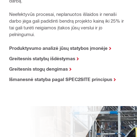
darbą.
Neefektyvūs procesai, neplanuotos išlaidos ir nenaši
darbo jėga gali padidinti bendrą projekto kainą iki 25% ir
tai gali turėti neigiamos įtakos jūsų verslui ir jo
pelningumui.
Produktyvumo analizė jūsų statybos įmonėje
Greitesnis statybų išdėstymas
Greitesnis stogų dengimas
Išmanesnė statyba pagal SPEC2SITE principus