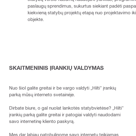
paslaugų sprendimus, sukurtus siekiant padėti paspart
kiekvieną statybų projektų etapą nuo projektavimo iki
objekte.
SKAITMENINIS ĮRANKIŲ VALDYMAS
Nuo šiol galite greitai ir be vargo valdyti „Hilti“ įrankių
parką mūsų interneto svetainėje.
Dirbate biure, o gal nuolat lankotės statybvietėse? „Hilti“
įrankių parką galite greitai ir patogiai valdyti naudodami
savo internetinę kliento paskyrą.
Mes dar labiau patobulinome savo internetu teikiamas