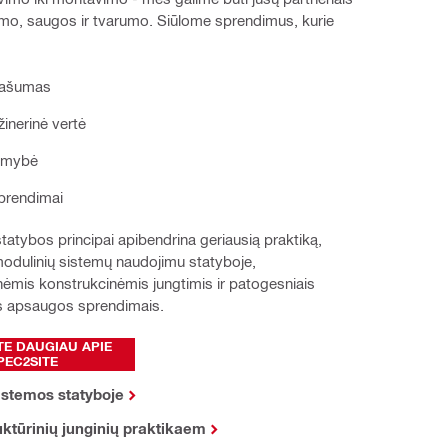
mo, saugos ir tvarumo. Siūlome sprendimus, kurie 
našumas
žinerinė vertė
amybė
prendimai
tybos principai apibendrina geriausią praktiką, 
modulinių sistemų naudojimu statyboje, 
mis konstrukcinėmis jungtimis ir patogesniais 
ės apsaugos sprendimais.
TE DAUGIAU APIE
PEC2SITE
istemos statyboje
ktūrinių junginių praktikaem