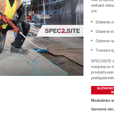
siekiant našu
yra:
Didesnis 
Didesnė in
Didesnė r
Tvaresni s
SPEC2SITE sta
susijusią su 
produktyvesnė
priešgaisrin
SUŽINOKI
S
Modulinės s
Geresnė stru