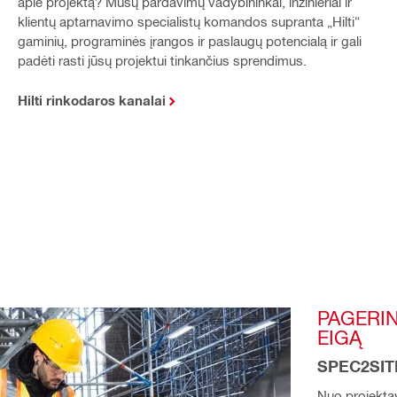
apie projektą? Mūsų pardavimų vadybininkai, inžinieriai ir
klientų aptarnavimo specialistų komandos supranta „Hilti“
gaminių, programinės įrangos ir paslaugų potencialą ir gali
padėti rasti jūsų projektui tinkančius sprendimus.
Hilti rinkodaros kanalai
PAGERIN
EIGĄ
SPEC2SITE
Nuo projektav