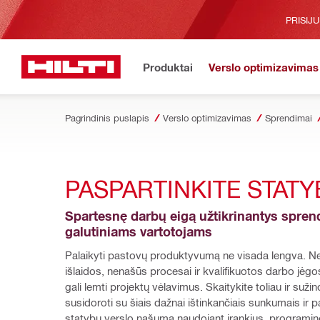
PRISIJ
Produktai
Verslo optimizavimas
Pagrindinis puslapis
Verslo optimizavimas
Sprendimai
PASPARTINKITE STAT
Spartesnę darbų eigą užtikrinantys sprend
galutiniams vartotojams
Palaikyti pastovų produktyvumą ne visada lengva. Ne
išlaidos, nenašūs procesai ir kvalifikuotos darbo jėgo
gali lemti projektų vėlavimus. Skaitykite toliau ir sužino
susidoroti su šiais dažnai ištinkančiais sunkumais ir pa
statybų verslo našumą naudojant įrankius, programinę 