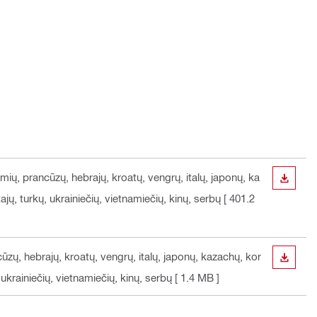
omių, prancūzų, hebrajų, kroatų, vengrų, italų, japonų, ka
ATSISI
ajų, turkų, ukrainiečių, vietnamiečių, kinų, serbų
[ 401.2
cūzų, hebrajų, kroatų, vengrų, italų, japonų, kazachų, kor
ATSISI
 ukrainiečių, vietnamiečių, kinų, serbų
[ 1.4 MB ]