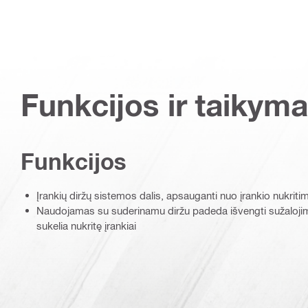
Funkcijos ir taikyma
Funkcijos
Įrankių diržų sistemos dalis, apsauganti nuo įrankio nukriti
Naudojamas su suderinamu diržu padeda išvengti sužalojim
sukelia nukritę įrankiai