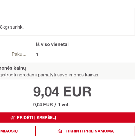
.8kg) surink.
Iš viso
vienetai
Pakuotės
1
įmonės kainų
istruoti
norėdami pamatyti savo įmonės kainas.
9,04 EUR
9,04 EUR
/
1 vnt.
PRIDĖTI Į KREPŠELĮ
AMIAUSIŲ
TIKRINTI PRIEINAMUMĄ