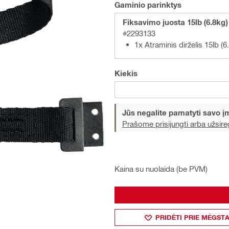
Gaminio parinktys
Fiksavimo juosta 15lb (6.8kg)
#2293133
1x Atraminis dirželis 15lb (6
Kiekis
Jūs negalite pamatyti savo 
Prašome prisijungti arba užsireg
Kaina su nuolaida (be PVM)
PRIDĖTI PRIE MĖGST