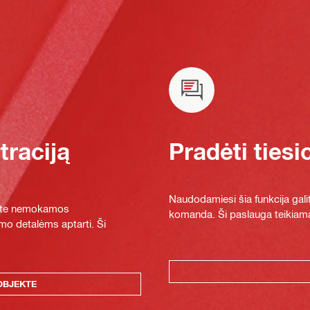
raciją
Pradėti tiesi
Naudodamiesi šia funkcija galit
ykite nemokamos
komanda. Ši paslauga teikiama
mo detalėms aptarti. Ši
OBJEKTE