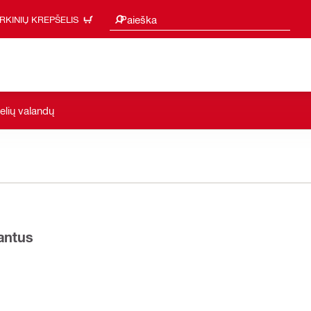
Paieškos pasiūlymai
Paieška
IRKINIŲ KREPŠELIS
kelių valandų
iantus