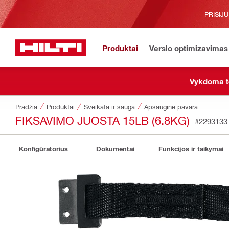
PRISIJ
Produktai
Verslo optimizavimas
Vykdoma t
Pradžia
Produktai
Sveikata ir sauga
Apsauginė pavara
FIKSAVIMO JUOSTA 15LB (6.8KG)
#2293133
Konfigūratorius
Dokumentai
Funkcijos ir taikymai