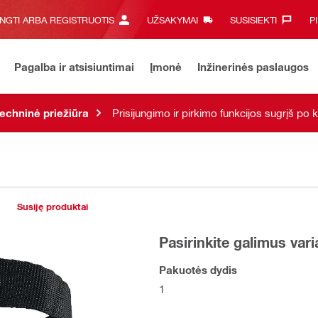
UNGTI ARBA REGISTRUOTIS
UŽSAKYMAI
SUSISIEKTI‎
P
Pagalba ir atsisiuntimai
Įmonė
Inžinerinės paslaugos
echninė priežiūra
Prisijungimo ir pirkimo funkcijos sugrįš po 
Susiję produktai
Pasirinkite galimus var
Pakuotės dydis
1