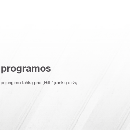
 programos
rijungimo tašką prie „Hilti“ įrankių diržų