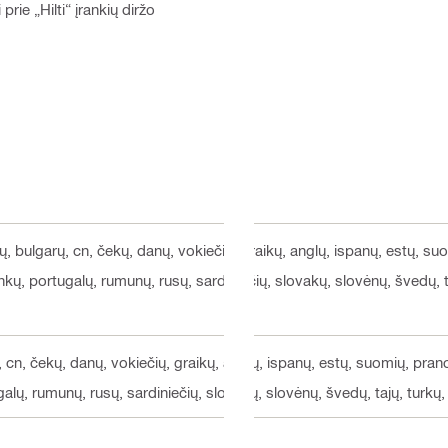
rie „Hilti“ įrankių diržo
bų, bulgarų, cn, čekų, danų, vokiečių, graikų, anglų, ispanų, estų, su
lenkų, portugalų, rumunų, rusų, sardiniečių, slovakų, slovėnų, švedų, t
, cn, čekų, danų, vokiečių, graikų, anglų, ispanų, estų, suomių, pran
tugalų, rumunų, rusų, sardiniečių, slovakų, slovėnų, švedų, tajų, turkų,