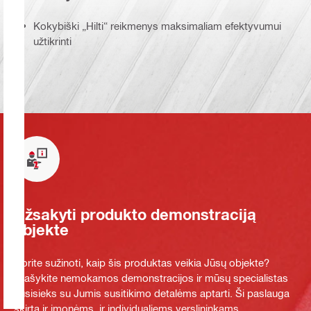
Kokybiški „Hilti“ reikmenys maksimaliam efektyvumui
užtikrinti
Užsakyti produkto demonstraciją
objekte
Norite sužinoti, kaip šis produktas veikia Jūsų objekte?
Prašykite nemokamos demonstracijos ir mūsų specialistas
susisieks su Jumis susitikimo detalėms aptarti. Ši paslauga
skirta ir įmonėms, ir individualiems verslininkams.