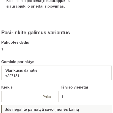
Klientai taip pat ieškojo
siaurapjūklis
,
siaurapjūklio priedai
ir
pjovimas
.
Pasirinkite galimus variantus
Pakuotės dydis
1
Gaminio parinktys
Slankusis dangtis
#327151
Kiekis
Iš viso
vienetai
Pakuotės
1
Jūs negalite pamatyti savo įmonės kainų