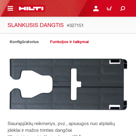
PAGRINDINIO TURINIO
PRISIJUNGTI ARBA REGI
PIRKINIŲ KREPŠE
SLANKUSIS DANGTIS
#327151
Konfigūratorius
Funkcijos ir taikymai
Siaurapjūklių reikmenys, pvz., apsaugos nuo atplaišų
įdėklai ir mažos trinties dangčiai