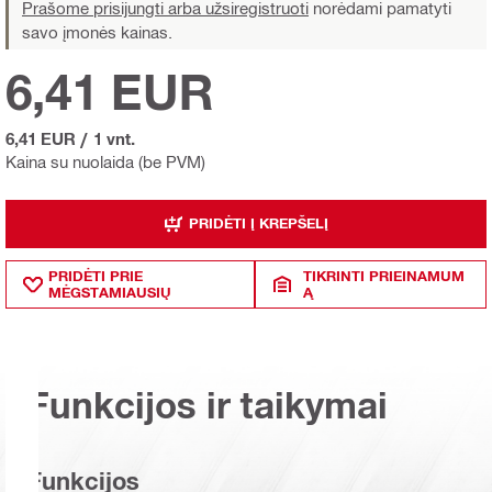
Prašome prisijungti arba užsiregistruoti
norėdami pamatyti
savo įmonės kainas.
6,41 EUR
6,41 EUR
/
1 vnt.
Kaina su nuolaida (be PVM)
PRIDĖTI Į KREPŠELĮ
PRIDĖTI PRIE
TIKRINTI PRIEINAMUM
MĖGSTAMIAUSIŲ
Ą
Funkcijos ir taikymai
Funkcijos