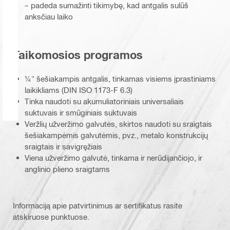
– padeda sumažinti tikimybę, kad antgalis sulūš
anksčiau laiko
Taikomosios programos
¼" šešiakampis antgalis, tinkamas visiems įprastiniams
laikikliams (DIN ISO 1173-F 6.3)
Tinka naudoti su akumuliatoriniais universaliais
suktuvais ir smūginiais suktuvais
Veržlių užveržimo galvutės, skirtos naudoti su sraigtais
šešiakampėmis galvutėmis, pvz., metalo konstrukcijų
sraigtais ir savigręžiais
Viena užveržimo galvutė, tinkama ir nerūdijančiojo, ir
anglinio plieno sraigtams
Informaciją apie patvirtinimus ar sertifikatus rasite
atskiruose punktuose.