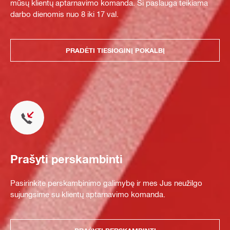
mūsų klientų aptarnavimo komanda. Ši paslauga teikiama
darbo dienomis nuo 8 iki 17 val.
PRADĖTI TIESIOGINĮ POKALBĮ
Prašyti perskambinti
Pasirinkite perskambinimo galimybę ir mes Jus neužilgo
sujungsime su klientų aptarnavimo komanda.