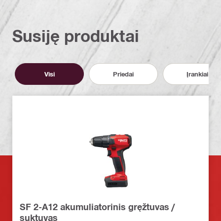
Susiję produktai
Visi
Priedai
Įrankiai
SF 2-A12 akumuliatorinis gręžtuvas /
suktuvas