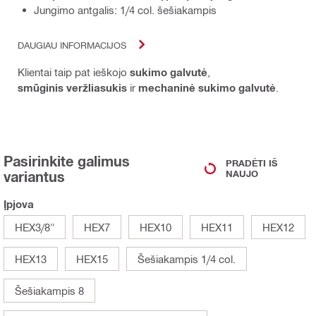
Jungimo antgalis: 1/4 col. šešiakampis
DAUGIAU INFORMACIJOS
Klientai taip pat ieškojo
sukimo galvutė
,
smūginis veržliasukis
ir
mechaninė sukimo galvutė
.
Pasirinkite galimus
PRADĖTI IŠ
variantus
NAUJO
Įpjova
HEX3/8"
HEX7
HEX10
HEX11
HEX12
HEX13
HEX15
Šešiakampis 1/4 col.
Šešiakampis 8