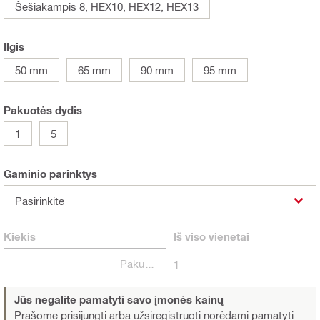
Šešiakampis 8, HEX10, HEX12, HEX13
Ilgis
50 mm
65 mm
90 mm
95 mm
Pakuotės dydis
1
5
Gaminio parinktys
Pasirinkite
Kiekis
Iš viso
vienetai
Pakuotės
1
Jūs negalite pamatyti savo įmonės kainų
Prašome prisijungti arba užsiregistruoti
norėdami pamatyti