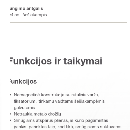
Jungimo antgalis
1/4 col. šešiakampis
Funkcijos ir taikymai
Funkcijos
Nemagnetinė konstrukcija su rutuliniu varžtų
fiksatoriumi, tinkamu varžtams šešiakampėmis
galvutėmis
Netraukia metalo drožlių
Smūgiams atsparus plienas, iš kurio pagamintas
įrankis, parinktas taip, kad tiktų smūginiams suktuvams