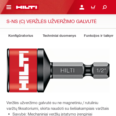
PAGRINDINIO TURINIO
PRISIJUNGTI ARBA REGI
PIRKINIŲ KREPŠE
S-NS (C) VERŽLĖS UŽVERŽIMO GALVUTĖ
Konfigūratorius
Techniniai duomenys
Funkcijos ir taikyma
Veržlės užveržimo galvutė su ne magnetiniu / rutuliniu
varžtų fiksatoriumi, skirta naudoti su šešiakampiais varžtais
Savybė: Mechaniniai veržlių įstatymo įrenginiai