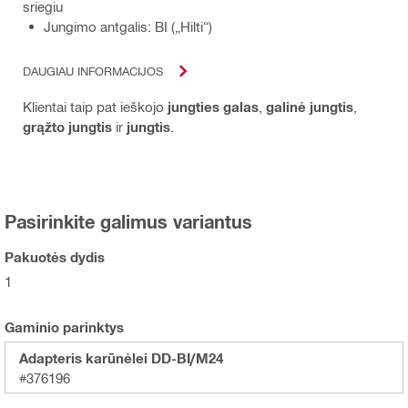
sriegiu
Jungimo antgalis: BI („Hilti“)
DAUGIAU INFORMACIJOS
Klientai taip pat ieškojo
jungties galas
,
galinė jungtis
,
grąžto jungtis
ir
jungtis
.
Pasirinkite galimus variantus
Pakuotės dydis
1
Gaminio parinktys
Adapteris karūnėlei DD-BI/M24
#376196