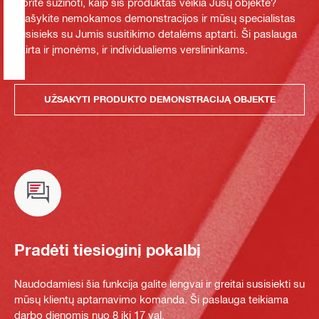
Norite sužinoti, kaip šis produktas veikia Jūsų objekte?
Prašykite nemokamos demonstracijos ir mūsų specialistas
susisieks su Jumis susitikimo detalėms aptarti. Ši paslauga
skirta ir įmonėms, ir individualiems verslininkams.
UŽSAKYTI PRODUKTO DEMONSTRACIJĄ OBJEKTE
Pradėti tiesioginį pokalbį
Naudodamiesi šia funkcija galite lengvai ir greitai susisiekti su
mūsų klientų aptarnavimo komanda. Ši paslauga teikiama
darbo dienomis nuo 8 iki 17 val.