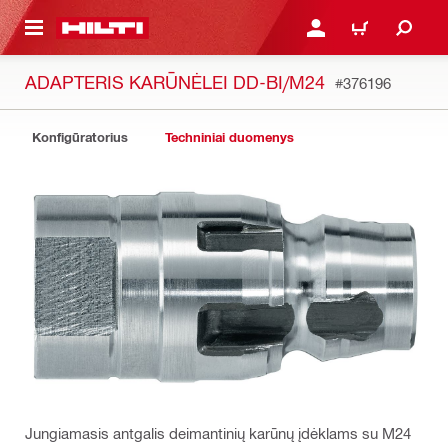
PAGRINDINIO TURINIO
PRISIJUNGTI ARBA REGI
PIRKINIŲ KREPŠE
ADAPTERIS KARŪNĖLEI DD-BI/M24
#376196
Konfigūratorius
Techniniai duomenys
Jungiamasis antgalis deimantinių karūnų įdėklams su M24