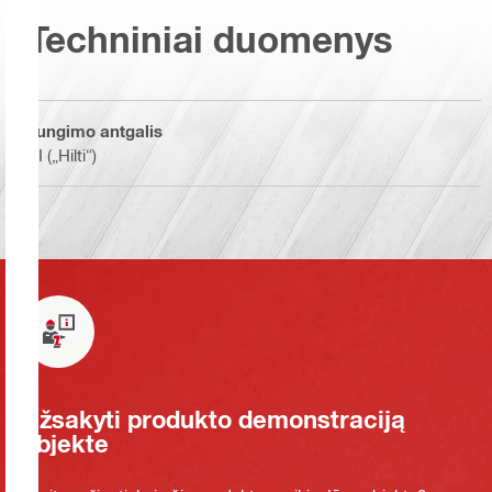
Techniniai duomenys
Jungimo antgalis
BI („Hilti“)
Užsakyti produkto demonstraciją
objekte