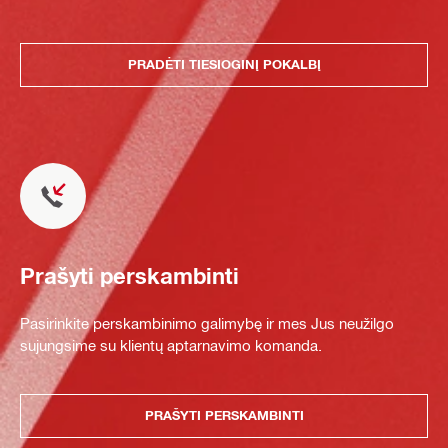
PRADĖTI TIESIOGINĮ POKALBĮ
Prašyti perskambinti
Pasirinkite perskambinimo galimybę ir mes Jus neužilgo
sujungsime su klientų aptarnavimo komanda.
PRAŠYTI PERSKAMBINTI