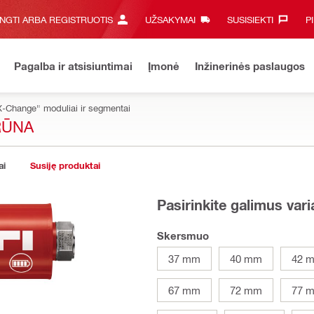
UNGTI ARBA REGISTRUOTIS
UŽSAKYMAI
SUSISIEKTI‎
P
Pagalba ir atsisiuntimai
Įmonė
Inžinerinės paslaugos
X-Change" moduliai ir segmentai
RŪNA
ai
Susiję produktai
Pasirinkite galimus var
Skersmuo
37 mm
40 mm
42 
67 mm
72 mm
77 