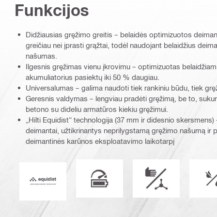
Funkcijos
Didžiausias gręžimo greitis – belaidės optimizuotos deiman
greičiau nei įprasti grąžtai, todėl naudojant belaidžius deim
našumas.
Ilgesnis gręžimas vienu įkrovimu – optimizuotas belaidžia
akumuliatorius pasiektų iki 50 % daugiau.
Universalumas – galima naudoti tiek rankiniu būdu, tiek grę
Geresnis valdymas – lengviau pradėti gręžimą, be to, sukur
betono su dideliu armatūros kiekiu gręžimui.
„Hilti Equidist“ technologija (37 mm ir didesnio skersmens) –
deimantai, užtikrinantys neprilygstamą gręžimo našumą ir p
deimantinės karūnos eksploatavimo laikotarpį
Optimizuotas naudoti su belaidžiais į
Eksploatacijos rež
Equidist_Icon_PDP (2940829)