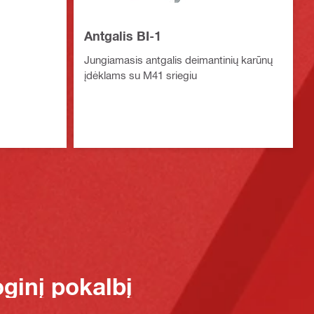
Antgalis BI-1
Jungiamasis antgalis deimantinių karūnų
įdėklams su M41 sriegiu
oginį pokalbį