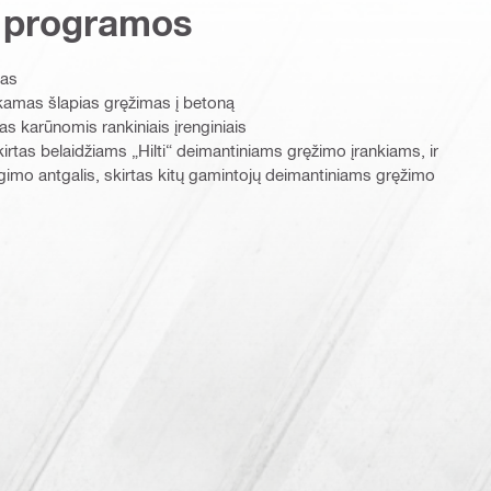
 programos
mas
iekamas šlapias gręžimas į betoną
s karūnomis rankiniais įrenginiais
kirtas belaidžiams „Hilti“ deimantiniams gręžimo įrankiams, ir
ngimo antgalis, skirtas kitų gamintojų deimantiniams gręžimo