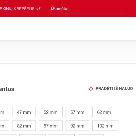
Paieškos pasiūlymai
Paieška
IRKINIŲ KREPŠELIS
iantus
PRADĖTI IŠ NAUJO
mm
47 mm
52 mm
57 mm
62 mm
mm
82 mm
87 mm
92 mm
102 mm