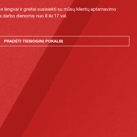
e lengvai ir greitai susisiekti su mūsų klientų aptarnavimo
 darbo dienomis nuo 8 iki 17 val.
PRADĖTI TIESIOGINĮ POKALBĮ