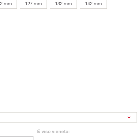
22 mm
127 mm
132 mm
142 mm
Iš viso
vienetai