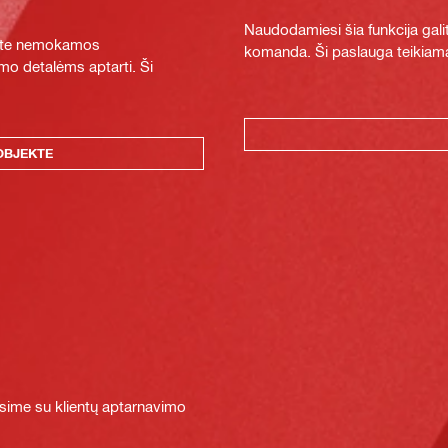
Naudodamiesi šia funkcija galit
ykite nemokamos
komanda. Ši paslauga teikiama
mo detalėms aptarti. Ši
OBJEKTE
sime su klientų aptarnavimo