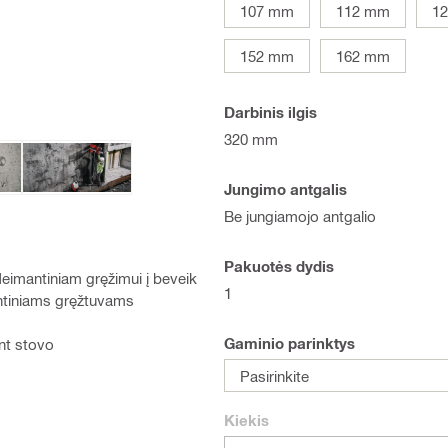
107 mm
112 mm
1
152 mm
162 mm
Darbinis ilgis
320 mm
Jungimo antgalis
Be jungiamojo antgalio
Pakuotės dydis
deimantiniam gręžimui į beveik
1
antiniams gręžtuvams
Gaminio parinktys
nt stovo
Pasirinkite
Kiekis