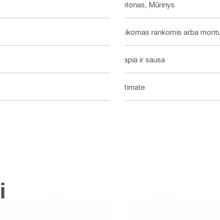
Betonas, Mūrinys
Laikomas rankomis arba mont
Šlapia ir sausa
Ultimate
i