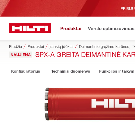
PRISIJ
Produktai
Verslo optimizavimas
Pradžia
Produktai
Įrankių įdėklai
Deimantinio gręžimo karūnos, "
SPX-A GREITA DEIMANTINĖ KA
NAUJIENA
Konfigūratorius
Techniniai duomenys
Funkcijos ir taikym