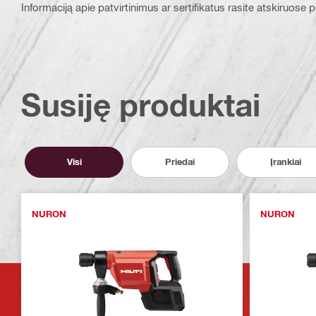
Informaciją apie patvirtinimus ar sertifikatus rasite atskiruose
Susiję produktai
Visi
Priedai
Įrankiai
NURON
NURON