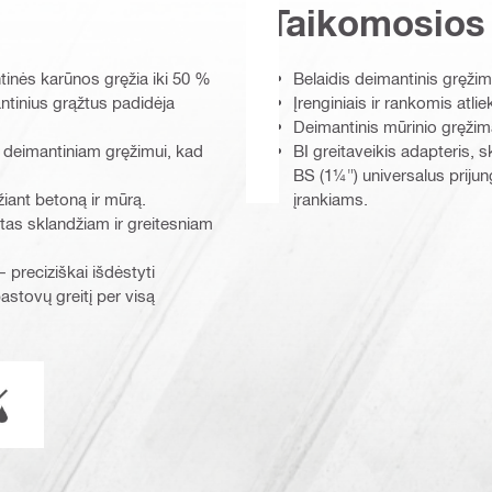
Taikomosios
tinės karūnos gręžia iki 50 %
Belaidis deimantinis gręži
antinius grąžtus padidėja
Įrenginiais ir rankomis atl
Deimantinis mūrinio gręžima
m deimantiniam gręžimui, kad
BI greitaveikis adapteris, s
BS (1¼") universalus priju
žiant betoną ir mūrą.
įrankiams.
tas sklandžiam ir greitesniam
 preciziškai išdėstyti
astovų greitį per visą
rankiais
imas
OK