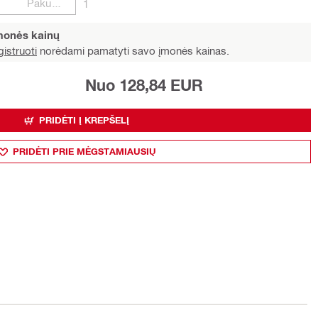
Pakuotės
1
įmonės kainų
istruoti
norėdami pamatyti savo įmonės kainas.
Nuo 128,84 EUR
PRIDĖTI Į KREPŠELĮ
PRIDĖTI PRIE MĖGSTAMIAUSIŲ