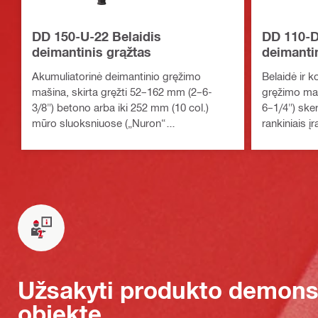
DD 150-U-22 Belaidis
DD 110-D
deimantinis grąžtas
deimanti
Akumuliatorinė deimantinio gręžimo
Belaidė ir 
mašina, skirta gręžti 52–162 mm (2–6-
gręžimo maš
3/8") betono arba iki 252 mm (10 col.)
6–1/4") ske
mūro sluoksniuose („Nuron“
rankiniais į
akumuliatorius).
akumuliator
Užsakyti produkto demonst
objekte