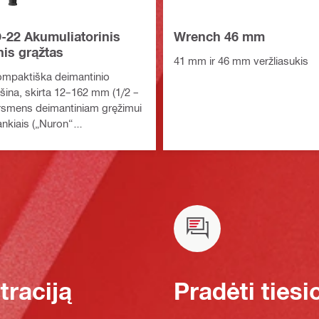
-22 Akumuliatorinis
Wrench 46 mm
nis grąžtas
41 mm ir 46 mm veržliasukis
kompaktiška deimantinio
ina, skirta 12–162 mm (1/2 –
rsmens deimantiniam gręžimui
rankiais („Nuron“
iaus platforma)
raciją
Pradėti tiesi