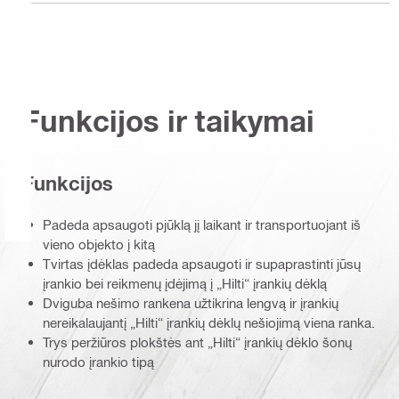
Funkcijos ir taikymai
Funkcijos
Padeda apsaugoti pjūklą jį laikant ir transportuojant iš
vieno objekto į kitą
Tvirtas įdėklas padeda apsaugoti ir supaprastinti jūsų
įrankio bei reikmenų įdėjimą į „Hilti“ įrankių dėklą
Dviguba nešimo rankena užtikrina lengvą ir įrankių
nereikalaujantį „Hilti“ įrankių dėklų nešiojimą viena ranka.
Trys peržiūros plokštės ant „Hilti“ įrankių dėklo šonų
nurodo įrankio tipą