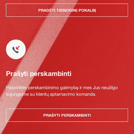
PRADĖTI TIESIOGINĮ POKALBĮ
Prašyti perskambinti
Pasirinkite perskambinimo galimybę ir mes Jus neužilgo
sujungsime su klientų aptarnavimo komanda.
PRAŠYTI PERSKAMBINTI