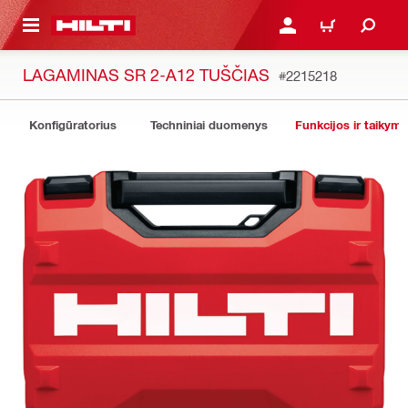
PAGRINDINIO TURINIO
PRISIJUNGTI ARBA REGI
PIRKINIŲ KREPŠE
LAGAMINAS SR 2-A12 TUŠČIAS
#2215218
Konfigūratorius
Techniniai duomenys
Funkcijos ir taikyma