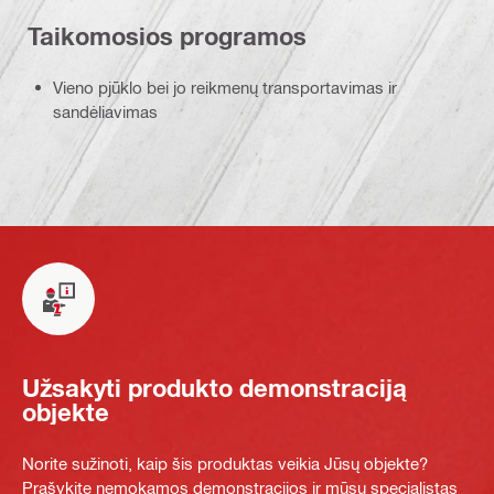
Taikomosios programos
Vieno pjūklo bei jo reikmenų transportavimas ir
sandėliavimas
Užsakyti produkto demonstraciją
objekte
Norite sužinoti, kaip šis produktas veikia Jūsų objekte?
Prašykite nemokamos demonstracijos ir mūsų specialistas