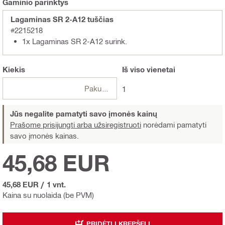
Gaminio parinktys
Lagaminas SR 2-A12 tuščias
#2215218
1x Lagaminas SR 2-A12 surink.
Kiekis
Iš viso
vienetai
Pakuotės
1
Jūs negalite pamatyti savo įmonės kainų
Prašome prisijungti arba užsiregistruoti
norėdami pamatyti
savo įmonės kainas.
45,68 EUR
45,68 EUR
/
1 vnt.
Kaina su nuolaida (be PVM)
PRIDĖTI Į KREPŠELĮ