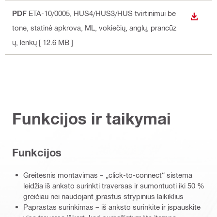
PDF
ETA-10/0005, HUS4/HUS3/HUS tvirtinimui be
ATSISI
tone, statinė apkrova, ML
, vokiečių, anglų, prancūz
ų, lenkų
[ 12.6 MB ]
Funkcijos ir taikymai
Funkcijos
Greitesnis montavimas – „click-to-connect“ sistema
leidžia iš anksto surinkti traversas ir sumontuoti iki 50 %
greičiau nei naudojant įprastus strypinius laikiklius
Paprastas surinkimas – iš anksto surinkite ir įspauskite