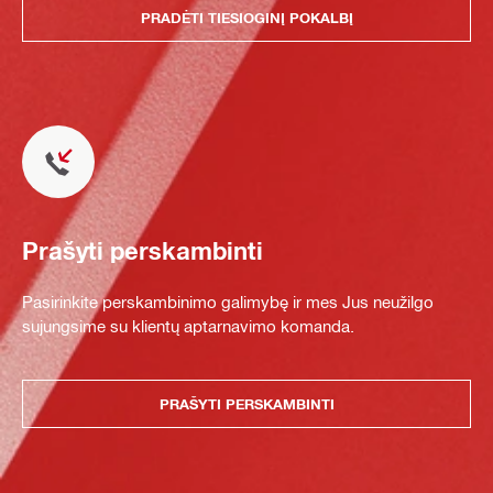
PRADĖTI TIESIOGINĮ POKALBĮ
Prašyti perskambinti
Pasirinkite perskambinimo galimybę ir mes Jus neužilgo
sujungsime su klientų aptarnavimo komanda.
PRAŠYTI PERSKAMBINTI