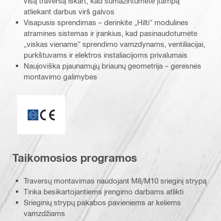
visą traversą iškart, kad sumažintumėte įtampą
atliekant darbus virš galvos
Visapusis sprendimas – derinkite „Hilti“ modulines
atramines sistemas ir įrankius, kad pasinaudotumėte
„viskas viename“ sprendimo vamzdynams, ventiliacijai,
purkštuvams ir elektros instaliacijoms privalumais
Naujoviška pjaunamųjų briaunų geometrija – geresnės
montavimo galimybės
CE_ETA_Logokombi (157823)
Taikomosios programos
Traversų montavimas naudojant M8/M10 srieginį strypą
Tinka besikartojantiems įrengimo darbams atlikti
Srieginių strypų pakabos pavieniems ar keliems
vamzdžiams