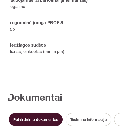
Negalima
Programinė įranga PROFIS
Taip
Medžiagos sudėtis
Plienas, cinkuotas (min. 5 µm)
Dokumentai
Patvirtinimo dokumentas
Techninė informacija
B