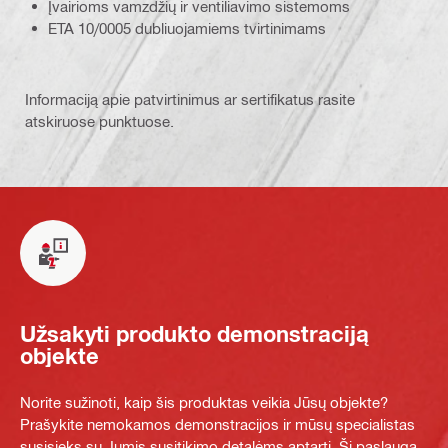
Įvairioms vamzdžių ir ventiliavimo sistemoms
ETA 10/0005 dubliuojamiems tvirtinimams
Informaciją apie patvirtinimus ar sertifikatus rasite
atskiruose punktuose.
Užsakyti produkto demonstraciją
objekte
Norite sužinoti, kaip šis produktas veikia Jūsų objekte?
Prašykite nemokamos demonstracijos ir mūsų specialistas
susisieks su Jumis susitikimo detalėms aptarti. Ši paslauga