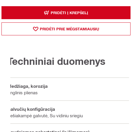
PRIDĖTI Į KREPŠELĮ
PRIDĖTI PRIE MĖGSTAMIAUSIŲ
Techniniai duomenys
Medžiaga, korozija
Anglinis plienas
Galvučių konfigūracija
Šešiakampė galvutė, Su vidiniu sriegiu
Naudojamas pakartotinai (ir išimamas)