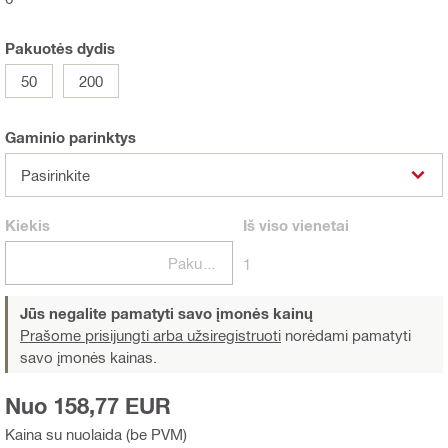
Pakuotės dydis
50
200
Gaminio parinktys
Pasirinkite
Kiekis
Iš viso
vienetai
Pakuotės
1
Jūs negalite pamatyti savo įmonės kainų
Prašome prisijungti arba užsiregistruoti
norėdami pamatyti
savo įmonės kainas.
Nuo 158,77 EUR
Kaina su nuolaida (be PVM)