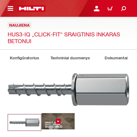
PAGRINDINIO TURINIO
PRISIJUNGTI ARBA REGI
PIRKINIŲ KREPŠE
NAUJIENA
HUS3-IQ „CLICK-FIT“ SRAIGTINIS INKARAS
BETONUI
Konfigūratorius
Techniniai duomenys
Dokumentai