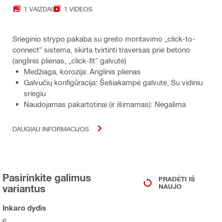
1 VAIZDAI
1 VIDEOS
Srieginio strypo pakaba su greito montavimo „click-to-
connect“ sistema, skirta tvirtinti traversas prie betono
(anglinis plienas, „click-fit“ galvutė)
Medžiaga, korozija: Anglinis plienas
Galvučių konfigūracija: Šešiakampė galvutė, Su vidiniu
sriegiu
Naudojamas pakartotinai (ir išimamas): Negalima
DAUGIAU INFORMACIJOS
Pasirinkite galimus
PRADĖTI IŠ
variantus
NAUJO
Inkaro dydis
6