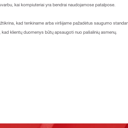
ai svarbu, kai kompiuteriai yra bendrai naudojamose patalpose.
ra užtikrina, kad tenkiname arba viršijame pažadėtus saugumo standar
se, kad klientų duomenys būtų apsaugoti nuo pašalinių asmenų.