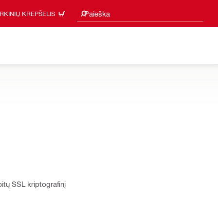
Paieškos pasiūlymai
Paieška
IRKINIŲ KREPŠELIS
itų SSL kriptografinį