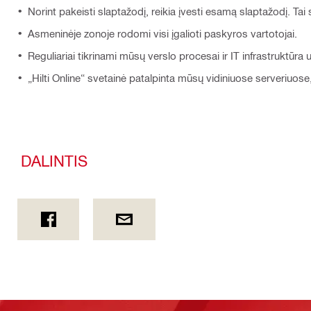
Norint pakeisti slaptažodį, reikia įvesti esamą slaptažodį. T
Asmeninėje zonoje rodomi visi įgalioti paskyros vartotojai.
Reguliariai tikrinami mūsų verslo procesai ir IT infrastruktū
„Hilti Online“ svetainė patalpinta mūsų vidiniuose serveriuo
DALINTIS