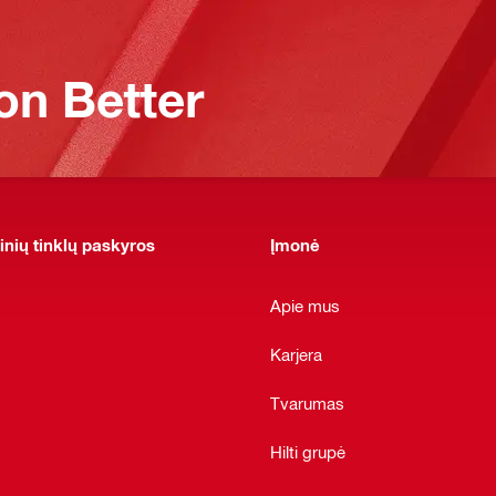
on Better
inių tinklų paskyros
Įmonė
Apie mus
Karjera
Tvarumas
Hilti grupė