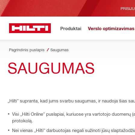
PRISIJ
Produktai
Verslo optimizavimas
Pagrindinis puslapis
Saugumas
SAUGUMAS
„Hilti“ supranta, kad jums svarbu saugumas, ir naudoja šias 
Visi „Hilti Online“ puslapiai, kuriuose yra vartotojo duomenų 
protokolą.
Nei vienas „Hilti“ darbuotojas negali sužinoti jūsų slaptažodžių.