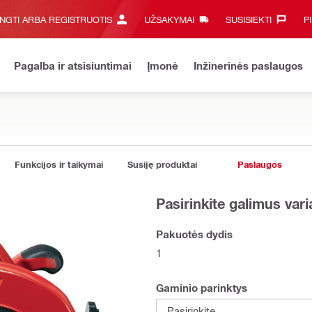
UNGTI ARBA REGISTRUOTIS
UŽSAKYMAI
SUSISIEKTI‎
P
Pagalba ir atsisiuntimai
Įmonė
Inžinerinės paslaugos
Funkcijos ir taikymai
Susiję produktai
Paslaugos
Pasirinkite galimus var
Pakuotės dydis
1
Gaminio parinktys
Pasirinkite