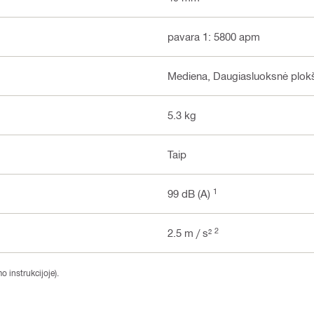
pavara 1: 5800 apm
Mediena, Daugiasluoksnė plok
5.3 kg
Taip
1
99 dB (A)
2
2.5 m / s²
 instrukcijoje).