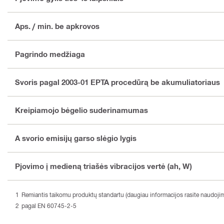
Aps. / min. be apkrovos
Pagrindo medžiaga
Svoris pagal 2003-01 EPTA procedūrą be akumuliatoriaus
Kreipiamojo bėgelio suderinamumas
A svorio emisijų garso slėgio lygis
Pjovimo į medieną triašės vibracijos vertė (ah, W)
Remiantis taikomu produktų standartu (daugiau informacijos rasite naudojimo
pagal EN 60745-2-5