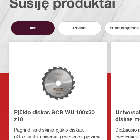
Susiję produktai
Visi
Priedai
Sunaudojamos 
Pjūklo diskas SCB WU 190x30
Universal
z18
diskas m
Pagrindinis diskinio pjūklo diskas,
Didžiausio 
užtikrinantis universalų medienos pjovimą
medienai su