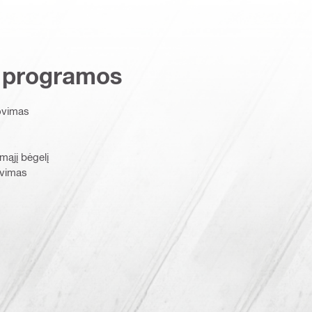
 programos
jovimas
mąjį bėgelį
ovimas