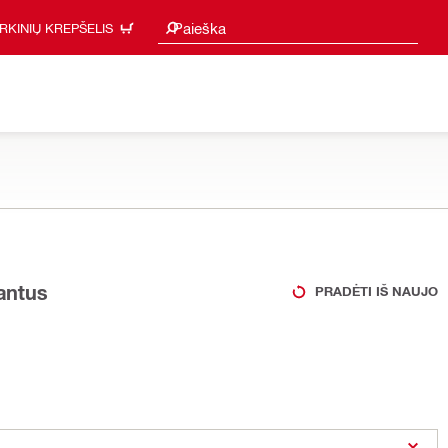
Paieškos pasiūlymai
Paieška
IRKINIŲ KREPŠELIS
iantus
PRADĖTI IŠ NAUJO