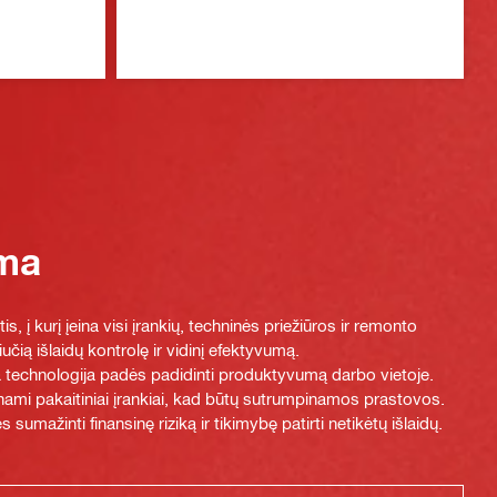
oma
 į kurį įeina visi įrankių, techninės priežiūros ir remonto
iučią išlaidų kontrolę ir vidinį efektyvumą.
sia technologija padės padidinti produktyvumą darbo vietoje.
ami pakaitiniai įrankiai, kad būtų sutrumpinamos prastovos.
mažinti finansinę riziką ir tikimybę patirti netikėtų išlaidų.