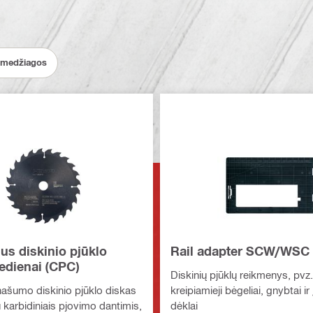
medžiagos
us diskinio pjūklo
Rail adapter SCW/WSC
edienai (CPC)
Diskinių pjūklų reikmenys, pvz.
našumo diskinio pjūklo diskas
kreipiamieji bėgeliai, gnybtai ir 
 karbidiniais pjovimo dantimis,
dėklai