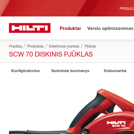
PRISIJ
Produktai
Verslo optimizavimas
Pradžia
Produktai
Elektriniai įrankiai
Pjūklai
SCW 70 DISKINIS PJŪKLAS
Konfigūratorius
Techniniai duomenys
Dokumentai