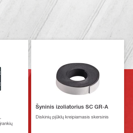
Šyninis izoliatorius SC GR-A
,
Diskinių pjūklų kreipiamasis skersinis
įrankių