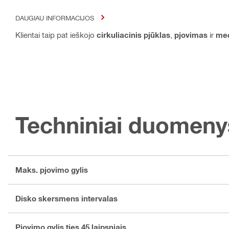
DAUGIAU INFORMACIJOS
Klientai taip pat ieškojo
cirkuliacinis pjūklas
,
pjovimas
ir
med
Techniniai duomeny
Maks. pjovimo gylis
Disko skersmens intervalas
Pjovimo gylis ties 45 laipsniais