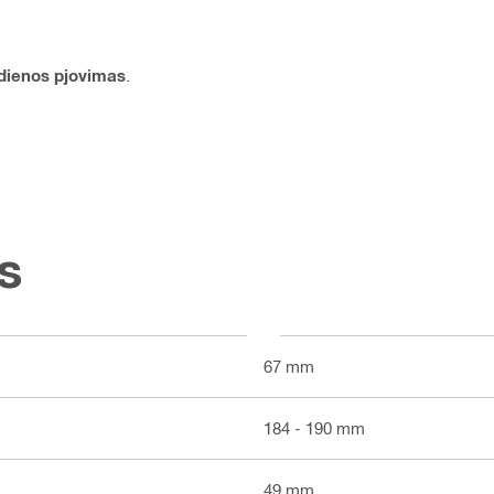
ienos pjovimas
.
s
67 mm
184 - 190 mm
49 mm