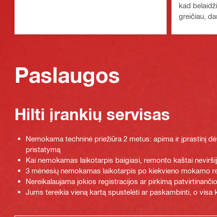
kad belaidži
greičiau, d
ilgiau ir ma
našumas
Paslaugos
Hilti įrankių servisas
Nemokama techninė priežiūra 2 metus: apima ir įprastinį d
pristatymą
Kai nemokamas laikotarpis baigiasi, remonto kaštai nevirši
3 mėnesių nemokamas laikotarpis po kiekvieno mokamo 
Nereikalaujama jokios registracijos ar pirkimą patvirtinan
Jums tereikia vieną kartą spustelėti ar paskambinti, o vis