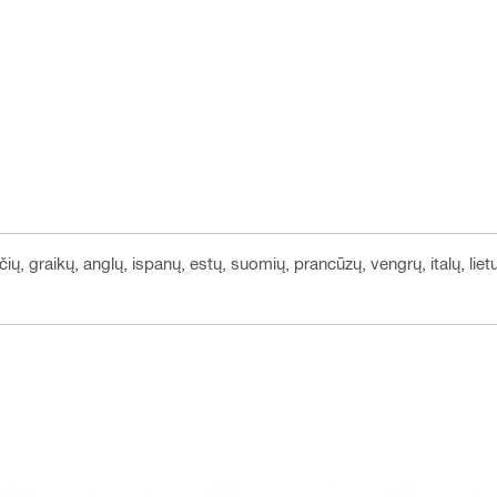
čių, graikų, anglų, ispanų, estų, suomių, prancūzų, vengrų, italų, liet