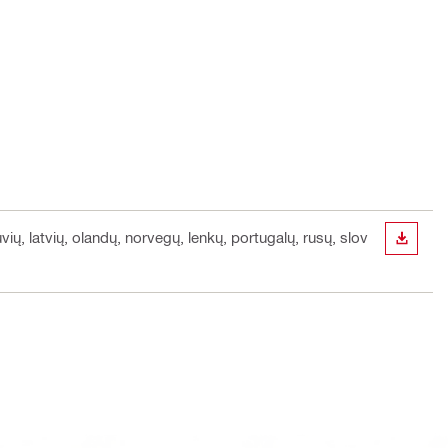
uvių, latvių, olandų, norvegų, lenkų, portugalų, rusų, slov
ATSISI