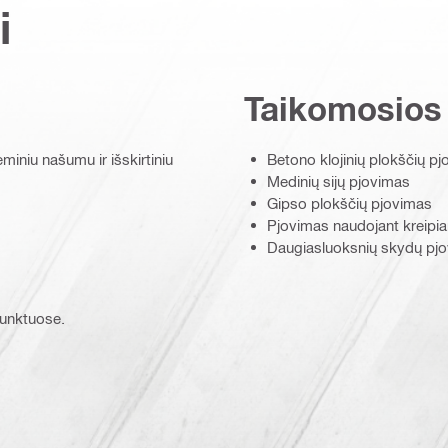
i
Taikomosios
miniu našumu ir išskirtiniu
Betono klojinių plokščių p
Medinių sijų pjovimas
Gipso plokščių pjovimas
Pjovimas naudojant kreipia
Daugiasluoksnių skydų pj
 punktuose.