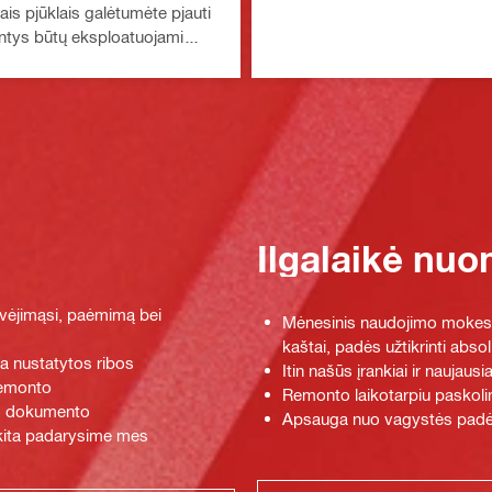
ais pjūklais galėtumėte pjauti
antys būtų eksploatuojami
ksimaliai padidėtų jūsų
Ilgalaikė nu
ėvėjimąsi, paėmimą bei
Mėnesinis naudojimo mokestis,
kaštai, padės užtikrinti absol
ja nustatytos ribos
Itin našūs įrankiai ir naujau
remonto
Remonto laikotarpiu paskolin
čio dokumento
Apsauga nuo vagystės padės su
a kita padarysime mes