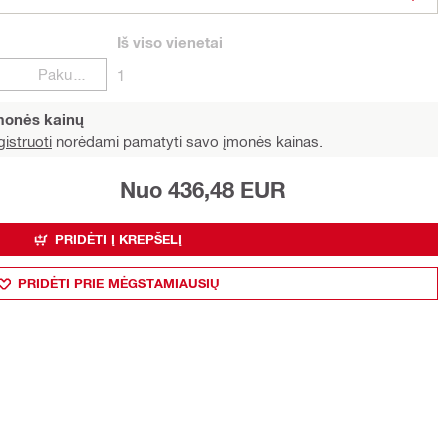
Iš viso
vienetai
Pakuotės
1
įmonės kainų
istruoti
norėdami pamatyti savo įmonės kainas.
Nuo 436,48 EUR
PRIDĖTI Į KREPŠELĮ
PRIDĖTI PRIE MĖGSTAMIAUSIŲ