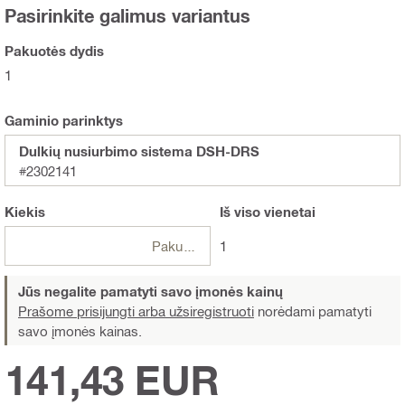
Pasirinkite galimus variantus
Pakuotės dydis
1
Gaminio parinktys
Dulkių nusiurbimo sistema DSH-DRS
#2302141
Kiekis
Iš viso
vienetai
Pakuotės
1
Jūs negalite pamatyti savo įmonės kainų
Prašome prisijungti arba užsiregistruoti
norėdami pamatyti
savo įmonės kainas.
141,43 EUR