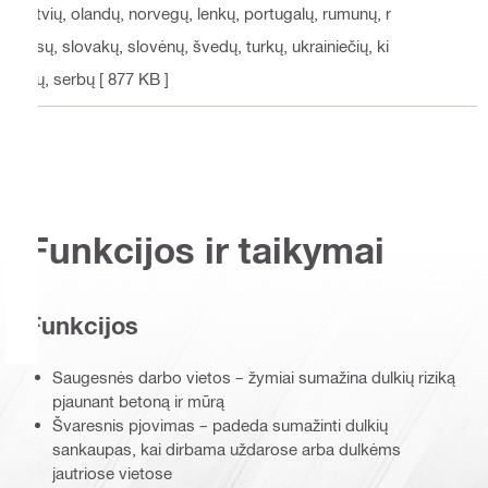
atvių, olandų, norvegų, lenkų, portugalų, rumunų, r
usų, slovakų, slovėnų, švedų, turkų, ukrainiečių, ki
nų, serbų
[ 877 KB ]
Funkcijos ir taikymai
Funkcijos
Saugesnės darbo vietos – žymiai sumažina dulkių riziką
pjaunant betoną ir mūrą
Švaresnis pjovimas – padeda sumažinti dulkių
sankaupas, kai dirbama uždarose arba dulkėms
jautriose vietose