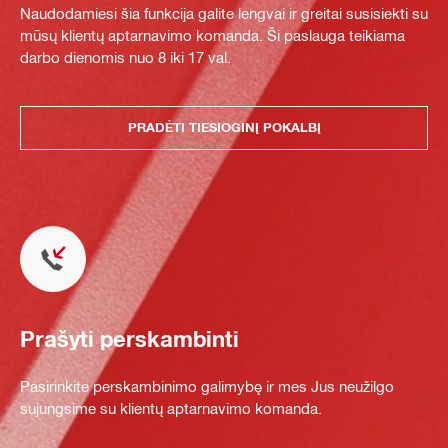
Naudodamiesi šia funkcija galite lengvai ir greitai susisiekti su
mūsų klientų aptarnavimo komanda. Ši paslauga teikiama
darbo dienomis nuo 8 iki 17 val.
PRADĖTI TIESIOGINĮ POKALBĮ
Prašyti perskambinti
Pasirinkite perskambinimo galimybę ir mes Jus neužilgo
sujungsime su klientų aptarnavimo komanda.