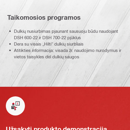
Taikomosios programos
Dulkių nusiurbimas pjaunant sausuoju būdu naudojant
DSH 600-22 ir DSH 700-22 pjūklus
Dera su visais „Hilti“ dulkių siurbliais
Atitikties informacija: visada žr. naudojimo nurodymus ir
vietos taisykles dėl dulkių saugos
Užsakyti produkto demonstraciją