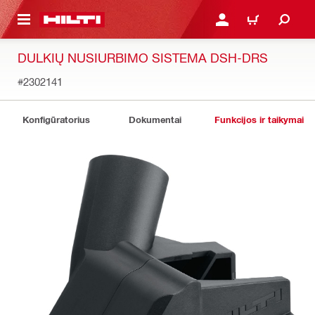
PAGRINDINIO TURINIO
PRISIJUNGTI ARBA REGI
PIRKINIŲ KREPŠE
DULKIŲ NUSIURBIMO SISTEMA DSH-DRS
#2302141
Konfigūratorius
Dokumentai
Funkcijos ir taikymai