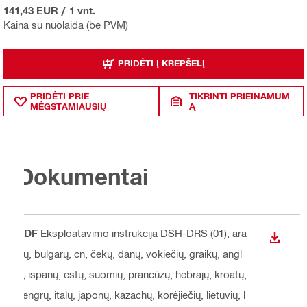
141,43 EUR
/
1 vnt.
Kaina su nuolaida (be PVM)
PRIDĖTI Į KREPŠELĮ
PRIDĖTI PRIE
TIKRINTI PRIEINAMUM
MĖGSTAMIAUSIŲ
Ą
Dokumentai
PDF
Eksploatavimo instrukcija DSH-DRS (01)
, ara
ATSISI
bų, bulgarų, cn, čekų, danų, vokiečių, graikų, angl
ų, ispanų, estų, suomių, prancūzų, hebrajų, kroatų,
vengrų, italų, japonų, kazachų, korėjiečių, lietuvių, l