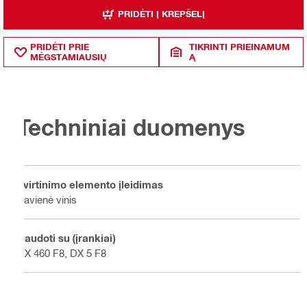
PRIDĖTI Į KREPŠELĮ
PRIDĖTI PRIE
TIKRINTI PRIEINAMUM
MĖGSTAMIAUSIŲ
Ą
Techniniai duomenys
Tvirtinimo elemento įleidimas
Pavienė vinis
Naudoti su (įrankiai)
DX 460 F8, DX 5 F8