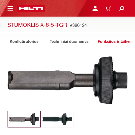
PAGRINDINIO TURINIO
PRISIJUNGTI ARBA REGI
PIRKINIŲ KREPŠE
STŪMOKLIS X-6-5-TGR
#386124
Konfigūratorius
Techniniai duomenys
Funkcijos ir taikyma