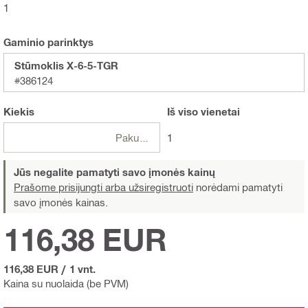
1
Gaminio parinktys
Stūmoklis X-6-5-TGR
#386124
Kiekis
Iš viso
vienetai
Pakuotės
1
Jūs negalite pamatyti savo įmonės kainų
Prašome prisijungti arba užsiregistruoti
norėdami pamatyti
savo įmonės kainas.
116,38 EUR
116,38 EUR
/
1 vnt.
Kaina su nuolaida (be PVM)