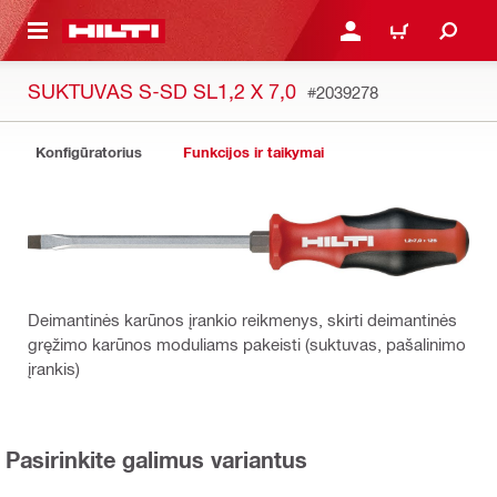
PAGRINDINIO TURINIO
PRISIJUNGTI ARBA REGI
PIRKINIŲ KREPŠE
SUKTUVAS S-SD SL1,2 X 7,0
#2039278
Konfigūratorius
Funkcijos ir taikymai
Deimantinės karūnos įrankio reikmenys, skirti deimantinės
gręžimo karūnos moduliams pakeisti (suktuvas, pašalinimo
įrankis)
Pasirinkite galimus variantus