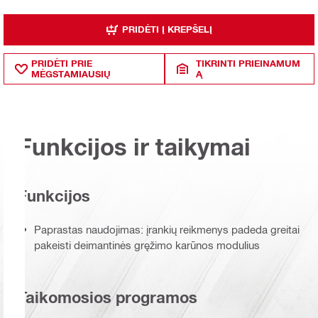
PRIDĖTI Į KREPŠELĮ
PRIDĖTI PRIE
TIKRINTI PRIEINAMUM
MĖGSTAMIAUSIŲ
Ą
Funkcijos ir taikymai
Funkcijos
Paprastas naudojimas: įrankių reikmenys padeda greitai
pakeisti deimantinės gręžimo karūnos modulius
Taikomosios programos