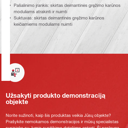
Pašalinimo įrankis: skirtas deimantinės gręžimo karūnos
moduliams atrakinti ir nuimti
Suktuvas: skirtas deimantinės gręžimo karūnos
keičiamiems moduliams nuimti
Užsakyti produkto demonstraciją
objekte
Norite sužinoti, kaip šis produktas veikia Jūsų objekte?
Prašykite nemokamos demonstracijos ir mūsų specialistas
susisieks su Jumis susitikimo detalėms aptarti. Ši paslauga