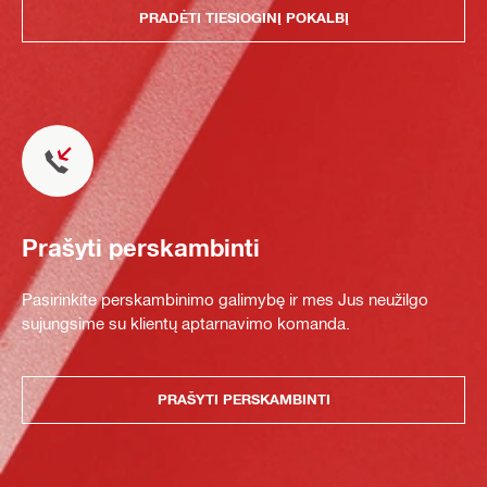
PRADĖTI TIESIOGINĮ POKALBĮ
Prašyti perskambinti
Pasirinkite perskambinimo galimybę ir mes Jus neužilgo
sujungsime su klientų aptarnavimo komanda.
PRAŠYTI PERSKAMBINTI