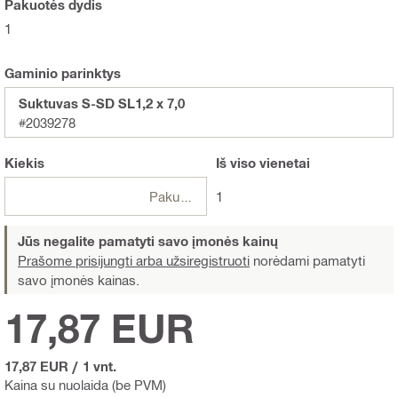
Pakuotės dydis
1
Gaminio parinktys
Suktuvas S-SD SL1,2 x 7,0
#2039278
Kiekis
Iš viso
vienetai
Pakuotės
1
Jūs negalite pamatyti savo įmonės kainų
Prašome prisijungti arba užsiregistruoti
norėdami pamatyti
savo įmonės kainas.
17,87 EUR
17,87 EUR
/
1 vnt.
Kaina su nuolaida (be PVM)