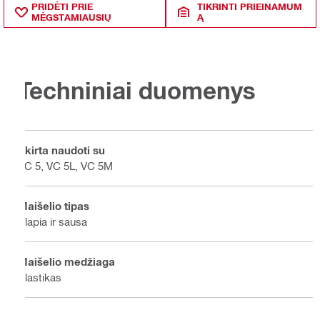
PRIDĖTI PRIE
TIKRINTI PRIEINAMUM
MĖGSTAMIAUSIŲ
Ą
Techniniai duomenys
Skirta naudoti su
VC 5, VC 5L, VC 5M
Maišelio tipas
Šlapia ir sausa
Maišelio medžiaga
Plastikas