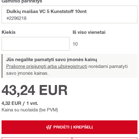
Gaminio parinktys
Dulkių maišas VC 5 Kunststoff 10vnt
#2296218
Kiekis
Iš viso
vienetai
10
Jūs negalite pamatyti savo įmonės kainų
Prašome prisijungti arba užsiregistruoti
norėdami pamatyti
savo įmonės kainas.
43,24 EUR
4,32 EUR
/
1 vnt.
Kaina su nuolaida (be PVM)
PRIDĖTI Į KREPŠELĮ