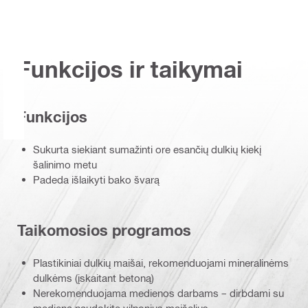
Funkcijos ir taikymai
Funkcijos
Sukurta siekiant sumažinti ore esančių dulkių kiekį
šalinimo metu
Padeda išlaikyti bako švarą
Taikomosios programos
Plastikiniai dulkių maišai, rekomenduojami mineralinėms
dulkėms (įskaitant betoną)
Nerekomenduojama medienos darbams – dirbdami su
mediena naudokite vilnonius maišelius