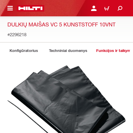
PAGRINDINIO TURINIO
PRISIJUNGTI ARBA REGI
PIRKINIŲ KREPŠE
DULKIŲ MAIŠAS VC 5 KUNSTSTOFF 10VNT
#2296218
Konfigūratorius
Techniniai duomenys
Funkcijos ir taikyma