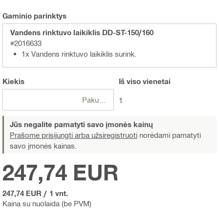
Gaminio parinktys
Vandens rinktuvo laikiklis DD-ST-150/160
#2016633
1x Vandens rinktuvo laikiklis surink.
Kiekis
Iš viso
vienetai
Pakuotės
1
Jūs negalite pamatyti savo įmonės kainų
Prašome prisijungti arba užsiregistruoti
norėdami pamatyti
savo įmonės kainas.
247,74 EUR
247,74 EUR
/
1 vnt.
Kaina su nuolaida (be PVM)