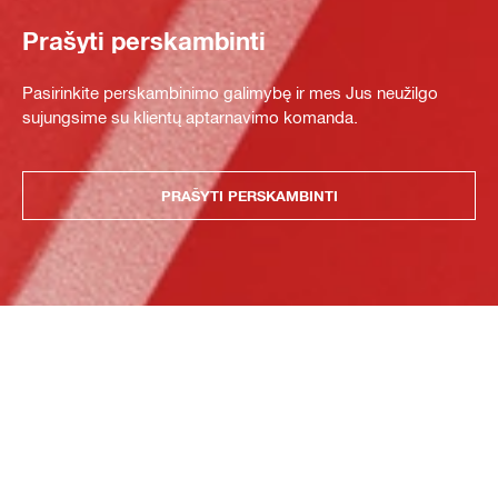
Prašyti perskambinti
Pasirinkite perskambinimo galimybę ir mes Jus neužilgo
sujungsime su klientų aptarnavimo komanda.
PRAŠYTI PERSKAMBINTI