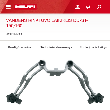
PAGRINDINIO TURINIO
PRISIJUNGTI ARBA REGI
PIRKINIŲ KREPŠE
VANDENS RINKTUVO LAIKIKLIS DD-ST-
150/160
#2016633
Konfigūratorius
Techniniai duomenys
Funkcijos ir taikyma