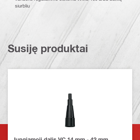
siurbliu
Susiję produktai
Jungiamoji dalis VC 14 mm - 42 mm