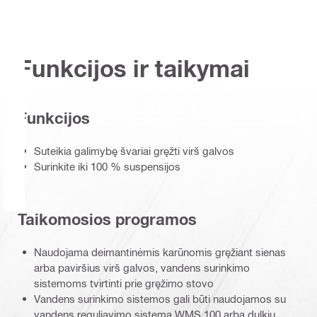
Funkcijos ir taikymai
Funkcijos
Suteikia galimybę švariai gręžti virš galvos
Surinkite iki 100 % suspensijos
Taikomosios programos
Naudojama deimantinėmis karūnomis gręžiant sienas
arba paviršius virš galvos, vandens surinkimo
sistemoms tvirtinti prie gręžimo stovo
Vandens surinkimo sistemos gali būti naudojamos su
vandens reguliavimo sistema WMS 100 arba dulkių