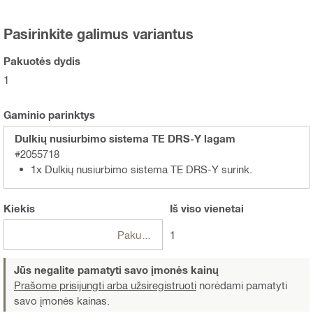
Pasirinkite galimus variantus
Pakuotės dydis
1
Gaminio parinktys
Dulkių nusiurbimo sistema TE DRS-Y lagam
#2055718
1x Dulkių nusiurbimo sistema TE DRS-Y surink.
Kiekis
Iš viso
vienetai
Pakuotės
1
Jūs negalite pamatyti savo įmonės kainų
Prašome prisijungti arba užsiregistruoti
norėdami pamatyti
savo įmonės kainas.