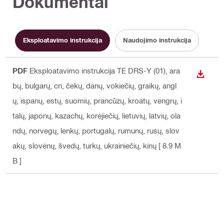
Dokumentai
Eksploatavimo instrukcija
Naudojimo instrukcija
PDF
Eksploatavimo instrukcija TE DRS-Y (01)
, ara
ATSISI
bų, bulgarų, cn, čekų, danų, vokiečių, graikų, angl
ų, ispanų, estų, suomių, prancūzų, kroatų, vengrų, i
talų, japonų, kazachų, korėjiečių, lietuvių, latvių, ola
ndų, norvegų, lenkų, portugalų, rumunų, rusų, slov
akų, slovėnų, švedų, turkų, ukrainiečių, kinų
[ 8.9 M
B ]