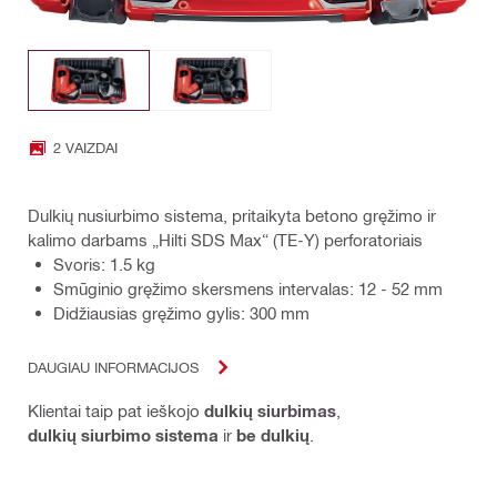
2 VAIZDAI
Dulkių nusiurbimo sistema, pritaikyta betono gręžimo ir
kalimo darbams „Hilti SDS Max“ (TE-Y) perforatoriais
Svoris: 1.5 kg
Smūginio gręžimo skersmens intervalas: 12 - 52 mm
Didžiausias gręžimo gylis: 300 mm
DAUGIAU INFORMACIJOS
Klientai taip pat ieškojo
dulkių siurbimas
,
dulkių siurbimo sistema
ir
be dulkių
.