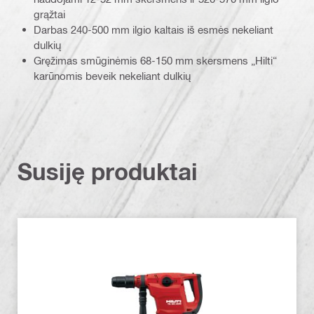
grąžtai
Darbas 240-500 mm ilgio kaltais iš esmės nekeliant
dulkių
Gręžimas smūginėmis 68-150 mm skersmens „Hilti“
karūnomis beveik nekeliant dulkių
Susiję produktai