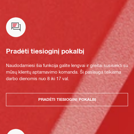
Pradėti tiesioginį pokalbį
Naudodamiesi šia funkcija galite lengvai ir greitai susisiekti su
mūsų klientų aptarnavimo komanda. Ši paslauga teikiama
darbo dienomis nuo 8 iki 17 val.
PRADĖTI TIESIOGINĮ POKALBĮ