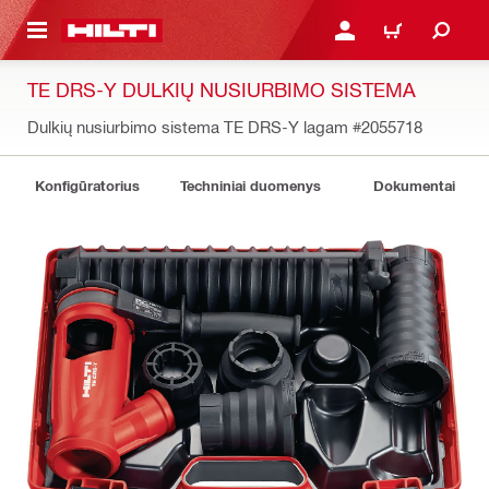
PAGRINDINIO TURINIO
PRISIJUNGTI ARBA REGI
PIRKINIŲ KREPŠE
TE DRS-Y DULKIŲ NUSIURBIMO SISTEMA
Dulkių nusiurbimo sistema TE DRS-Y lagam
#2055718
Konfigūratorius
Techniniai duomenys
Dokumentai