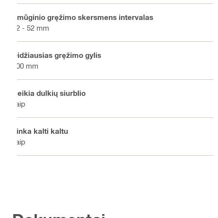
Smūginio gręžimo skersmens intervalas
12 - 52 mm
Didžiausias gręžimo gylis
300 mm
Reikia dulkių siurblio
Taip
Tinka kalti kaltu
Taip