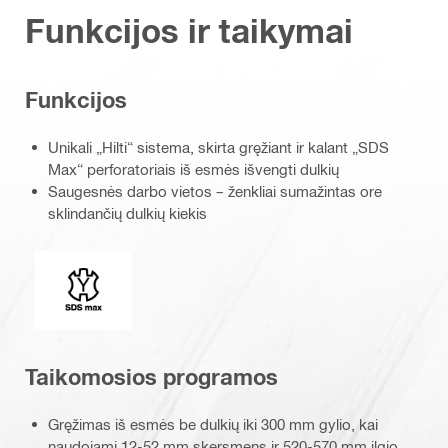
Funkcijos ir taikymai
Funkcijos
Unikali „Hilti“ sistema, skirta gręžiant ir kalant „SDS
Max“ perforatoriais iš esmės išvengti dulkių
Saugesnės darbo vietos – ženkliai sumažintas ore
sklindančių dulkių kiekis
Jungimo antgalis
Taikomosios programos
Gręžimas iš esmės be dulkių iki 300 mm gylio, kai
naudojami 12-52 mm skersmens ir 520-570 mm ilgio