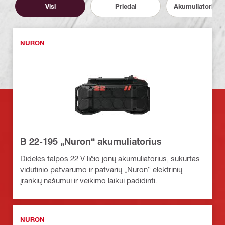
Visi
Priedai
Akumuliatoriai ir 
NURON
B 22-195 „Nuron“ akumuliatorius
Didelės talpos 22 V ličio jonų akumuliatorius, sukurtas
vidutinio patvarumo ir patvarių „Nuron“ elektrinių
įrankių našumui ir veikimo laikui padidinti.
NURON