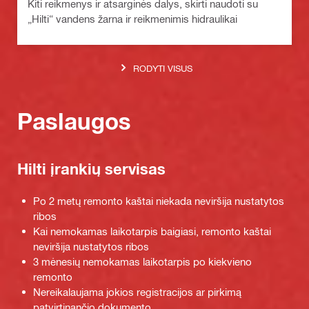
Kiti reikmenys ir atsarginės dalys, skirti naudoti su
„Hilti“ vandens žarna ir reikmenimis hidraulikai
RODYTI VISUS
Paslaugos
Hilti įrankių servisas
Po 2 metų remonto kaštai niekada neviršija nustatytos
ribos
Kai nemokamas laikotarpis baigiasi, remonto kaštai
neviršija nustatytos ribos
3 mėnesių nemokamas laikotarpis po kiekvieno
remonto
Nereikalaujama jokios registracijos ar pirkimą
patvirtinančio dokumento