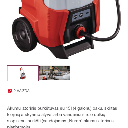
2 VAIZDAI
Akumuliatorinis purkštuvas su 15 l (4 galonų) baku, skirtas
klojinių atskyrimo alyvai arba vandeniui silicio dulkių
slopinimui purkšti (naudojamas „Nuron“ akumuliatoriaus
platformoje)