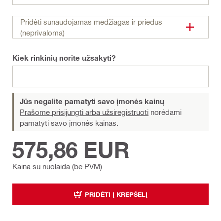
Pridėti sunaudojamas medžiagas ir priedus
(neprivaloma)
Kiek rinkinių norite užsakyti?
Jūs negalite pamatyti savo įmonės kainų
Prašome prisijungti arba užsiregistruoti
norėdami
pamatyti savo įmonės kainas.
575,86 EUR
Kaina su nuolaida (be PVM)
PRIDĖTI Į KREPŠELĮ