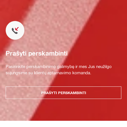
Prašyti perskambinti
Pasirinkite perskambinimo galimybę ir mes Jus neužilgo
sujungsime su klientų aptarnavimo komanda.
PRAŠYTI PERSKAMBINTI