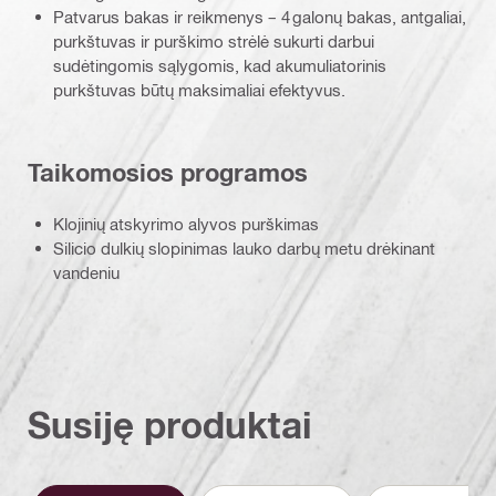
Patvarus bakas ir reikmenys – 4 galonų bakas, antgaliai,
purkštuvas ir purškimo strėlė sukurti darbui
sudėtingomis sąlygomis, kad akumuliatorinis
purkštuvas būtų maksimaliai efektyvus.
Taikomosios programos
Klojinių atskyrimo alyvos purškimas
Silicio dulkių slopinimas lauko darbų metu drėkinant
vandeniu
Susiję produktai