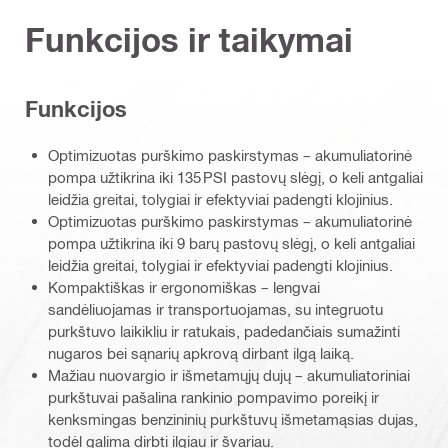
Funkcijos ir taikymai
Funkcijos
Optimizuotas purškimo paskirstymas – akumuliatorinė
pompa užtikrina iki 135 PSI pastovų slėgį, o keli antgaliai
leidžia greitai, tolygiai ir efektyviai padengti klojinius.
Optimizuotas purškimo paskirstymas – akumuliatorinė
pompa užtikrina iki 9 barų pastovų slėgį, o keli antgaliai
leidžia greitai, tolygiai ir efektyviai padengti klojinius.
Kompaktiškas ir ergonomiškas – lengvai
sandėliuojamas ir transportuojamas, su integruotu
purkštuvo laikikliu ir ratukais, padedančiais sumažinti
nugaros bei sąnarių apkrovą dirbant ilgą laiką.
Mažiau nuovargio ir išmetamųjų dujų – akumuliatoriniai
purkštuvai pašalina rankinio pompavimo poreikį ir
kenksmingas benzininių purkštuvų išmetamąsias dujas,
todėl galima dirbti ilgiau ir švariau.