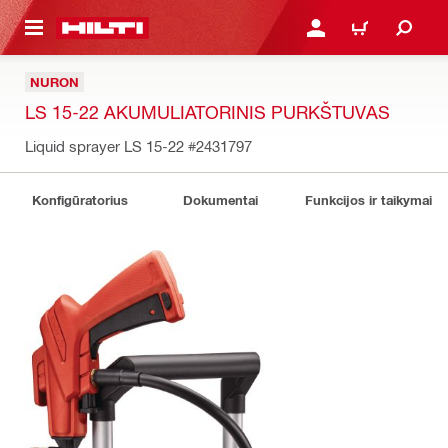
PAGRINDINIO TURINIO
PRISIJUNGTI ARBA REGI
PIRKINIŲ KREPŠE
NURON
LS 15-22 AKUMULIATORINIS PURKŠTUVAS
Liquid sprayer LS 15-22
#2431797
Konfigūratorius
Dokumentai
Funkcijos ir taikymai