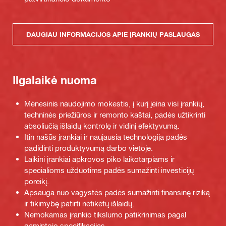
DAUGIAU INFORMACIJOS APIE ĮRANKIŲ PASLAUGAS
Ilgalaikė nuoma
Mėnesinis naudojimo mokestis, į kurį įeina visi įrankių,
techninės priežiūros ir remonto kaštai, padės užtikrinti
absoliučią išlaidų kontrolę ir vidinį efektyvumą.
Itin našūs įrankiai ir naujausia technologija padės
padidinti produktyvumą darbo vietoje.
Laikini įrankiai apkrovos piko laikotarpiams ir
specialioms užduotims padės sumažinti investicijų
poreikį.
Apsauga nuo vagystės padės sumažinti finansinę riziką
ir tikimybę patirti netikėtų išlaidų.
Nemokamas įrankio tikslumo patikrinimas pagal
gamintojo specifikacijas.