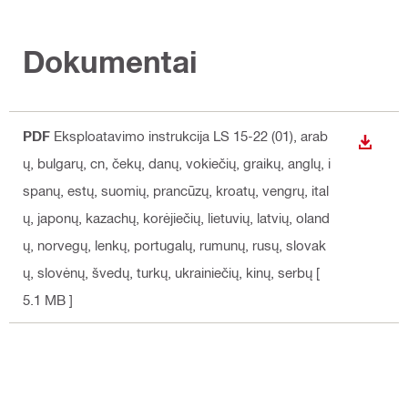
Dokumentai
PDF
Eksploatavimo instrukcija LS 15-22 (01)
, arab
ATSISI
ų, bulgarų, cn, čekų, danų, vokiečių, graikų, anglų, i
spanų, estų, suomių, prancūzų, kroatų, vengrų, ital
ų, japonų, kazachų, korėjiečių, lietuvių, latvių, oland
ų, norvegų, lenkų, portugalų, rumunų, rusų, slovak
ų, slovėnų, švedų, turkų, ukrainiečių, kinų, serbų
[
5.1 MB ]