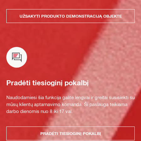
UŽSAKYTI PRODUKTO DEMONSTRACIJĄ OBJEKTE
Pradėti tiesioginį pokalbį
Naudodamiesi šia funkcija galite lengvai ir greitai susisiekti su
mūsų klientų aptarnavimo komanda. Ši paslauga teikiama
darbo dienomis nuo 8 iki 17 val.
PRADĖTI TIESIOGINĮ POKALBĮ