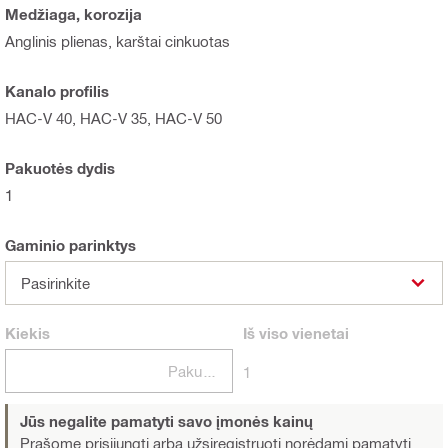
Medžiaga, korozija
Anglinis plienas, karštai cinkuotas
Kanalo profilis
HAC-V 40, HAC-V 35, HAC-V 50
Pakuotės dydis
1
Gaminio parinktys
Pasirinkite
Kiekis
Iš viso
vienetai
Pakuotės
1
Jūs negalite pamatyti savo įmonės kainų
Prašome prisijungti arba užsiregistruoti
norėdami pamatyti