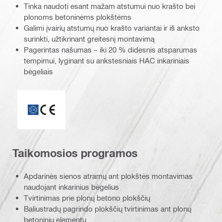
Tinka naudoti esant mažam atstumui nuo krašto bei
plonoms betoninėms plokštėms
Galimi įvairių atstumų nuo krašto variantai ir iš anksto
surinkti, užtikrinant greitesnį montavimą
Pagerintas našumas – iki 20 % didesnis atsparumas
tempimui, lyginant su ankstesniais HAC inkariniais
bėgeliais
CE ženklas
Taikomosios programos
Apdarinės sienos atramų ant plokštės montavimas
naudojant inkarinius bėgelius
Tvirtinimas prie plonų betono plokščių
Baliustradų pagrindo plokščių tvirtinimas ant plonų
betoninių elementų