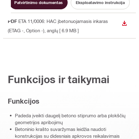
Patvirtinimo dokumentas
Eksploatavimo instrukcija
PDF
ETA 11/0006: HAC įbetonuojamasis inkaras
ATSISI
(ETAG -, Option -)
, anglų
[ 6.9 MB ]
Funkcijos ir taikymai
Funkcijos
Padeda įveikti daugelį betono stiprumo arba plokščių
geometrijos apribojimų
Betoninio krašto suvaržymas leidžia naudoti
konstrukcijas su didesniais apkrovos reikalavimais