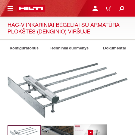
PAGRINDINIO TURINIO
PRISIJUNGTI ARBA REGI
PIRKINIŲ KREPŠE
HAC-V INKARINIAI BĖGELIAI SU ARMATŪRA
PLOKŠTĖS (DENGINIO) VIRŠUJE
Konfigūratorius
Techniniai duomenys
Dokumentai