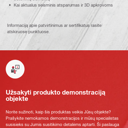
Kai aktualus seisminis atsparumas ir 3D apkrovoms
Informaciją apie patvirtinimus ar sertifikatus rasite
atskiruose punktuose.
Užsakyti produkto demonstraciją
objekte
Norite sužinoti, kaip šis produktas veikia Jūsų objekte?
Prašykite nemokamos demonstracijos ir mūsų specialistas
susisieks su Jumis susitikimo detalėms aptarti. Ši paslauga