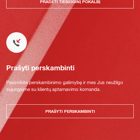
PRADĖTI TIESIOGINĮ POKALBĮ
Prašyti perskambinti
Pasirinkite perskambinimo galimybę ir mes Jus neužilgo
sujungsime su klientų aptarnavimo komanda.
PRAŠYTI PERSKAMBINTI