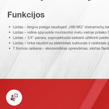
Funkcijos
Lizdas – lengva prieiga naudojant „Hilti MQ“ statramsčių bė
Lizdas – vidinė spyruoklė montavimo metu vietoje prilaiko f
Lizdas – 1/4" pavara, suprojektuota siekiant užtikrinti pat
Lizdas – tinka naudoti su elektriniais suktuvais ir rankiniais į
T formos rankena – ekonomiškas sprendimas, skirtas flanšo v