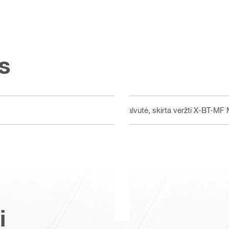
s
Galvutė, skirta veržti X-BT-MF
i