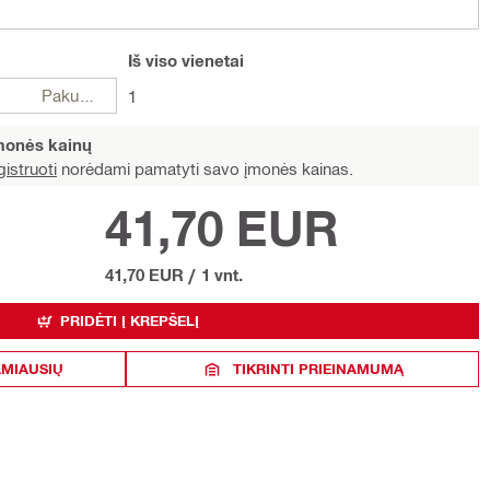
Iš viso
vienetai
Pakuotės
1
įmonės kainų
istruoti
norėdami pamatyti savo įmonės kainas.
41,70 EUR
41,70 EUR
/
1 vnt.
PRIDĖTI Į KREPŠELĮ
AMIAUSIŲ
TIKRINTI PRIEINAMUMĄ