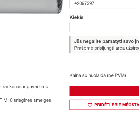
#2097397
Kiekis
Jūs negalite pamatyti savo 
Prašome prisijungti arba užsireg
Kaina su nuolaida (be PVM)
s rankenas ir priveržimo
-MF M10 sriegines smeiges
PRIDĖTI PRIE MĖGST
.