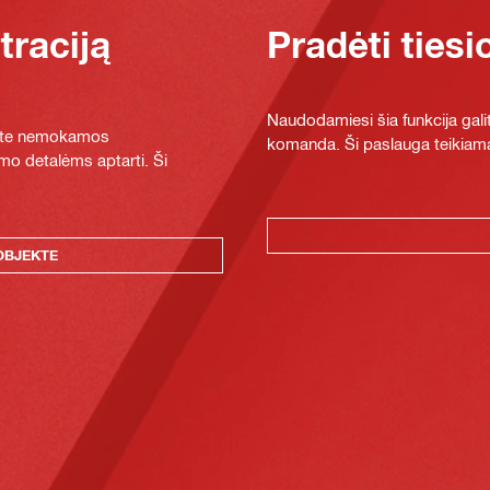
raciją
Pradėti tiesi
Naudodamiesi šia funkcija galit
ykite nemokamos
komanda. Ši paslauga teikiama
mo detalėms aptarti. Ši
OBJEKTE