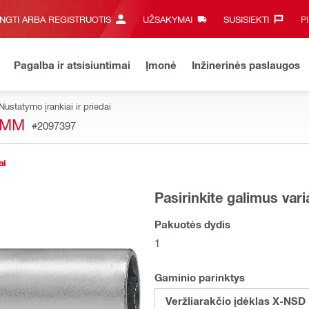
UNGTI ARBA REGISTRUOTIS
UŽSAKYMAI
SUSISIEKTI‎
P
Pagalba ir atsisiuntimai
Įmonė
Inžinerinės paslaugos
Nustatymo įrankiai ir priedai
6MM
#2097397
ai
Pasirinkite galimus var
Pakuotės dydis
1
Gaminio parinktys
Veržliarakčio įdėklas X-NS