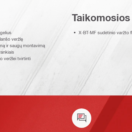
Taikomosios
gelius
X-BT-MF sudėtinio varžto fl
lanšo veržlę
ikimą ir saugų montavimą
rankiais
eržlei tvirtinti