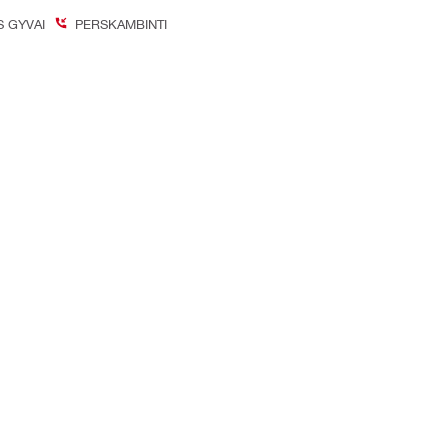
S GYVAI
PERSKAMBINTI
on Better
inių tinklų paskyros
Įmonė
Apie mus
Karjera
Tvarumas