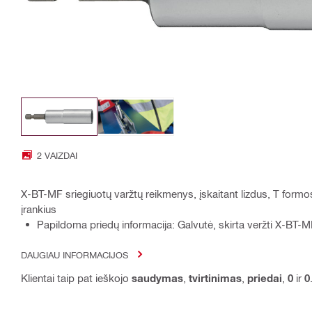
2 VAIZDAI
X-BT-MF sriegiuotų varžtų reikmenys, įskaitant lizdus, T formo
įrankius
Papildoma priedų informacija: Galvutė, skirta veržti X-BT
DAUGIAU INFORMACIJOS
Klientai taip pat ieškojo
saudymas
,
tvirtinimas
,
priedai
,
0
ir
0