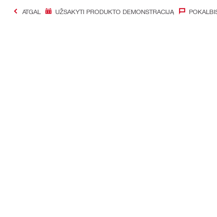
ATGAL
UŽSAKYTI PRODUKTO DEMONSTRACIJĄ
POKALBI
#Making Constructi
Susisiekti
Mūsų social
Susisiekite su mumis
Facebook
Raskite Hilti parduotuvę
Instagram
Visi pardavimų kanalai
YouTube