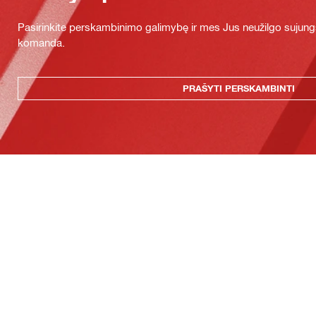
Pasirinkite perskambinimo galimybę ir mes Jus neužilgo sujung
komanda.
PRAŠYTI PERSKAMBINTI