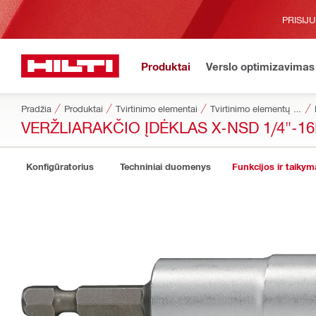
PRISIJ
Produktai
Verslo optimizavimas
Pradžia
Produktai
Tvirtinimo elementai
Tvirtinimo elementų priedai
VERŽLIARAKČIO ĮDĖKLAS X-NSD 1/4"-1
Konfigūratorius
Techniniai duomenys
Funkcijos ir taikym