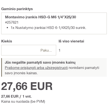
Gaminio parinktys
Montavimo įrankis HSD-G M6 1/4"X25/30
#257621
1x Nustatymo įrankiai HSD 6-1/4X25/30 surink.
Kiekis
Iš viso
vienetai
Pakuotės
1
Jūs negalite pamatyti savo įmonės kainų
Prašome prisijungti arba užsiregistruoti
norėdami pamatyti
savo įmonės kainas.
27,66 EUR
27,66 EUR
/
1 vnt.
Kaina su nuolaida (be PVM)