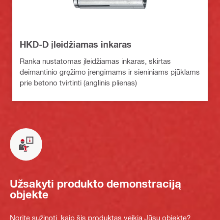
HKD-D įleidžiamas inkaras
Ranka nustatomas įleidžiamas inkaras, skirtas
deimantinio gręžimo įrengimams ir sieniniams pjūklams
prie betono tvirtinti (anglinis plienas)
Užsakyti produkto demonstraciją
objekte
Norite sužinoti, kaip šis produktas veikia Jūsų objekte?