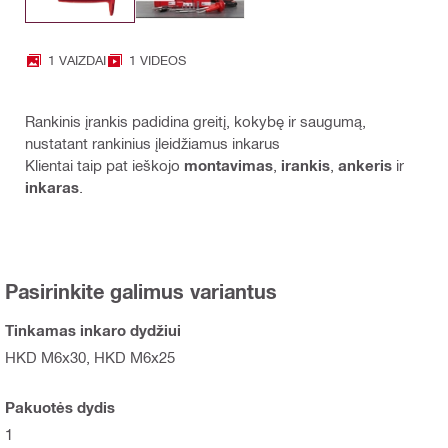
1 VAIZDAI
1 VIDEOS
Rankinis įrankis padidina greitį, kokybę ir saugumą,
nustatant rankinius įleidžiamus inkarus
Klientai taip pat ieškojo
montavimas
,
irankis
,
ankeris
ir
inkaras
.
Pasirinkite galimus variantus
Tinkamas inkaro dydžiui
HKD M6x30, HKD M6x25
Pakuotės dydis
1