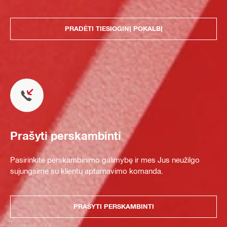
PRADĖTI TIESIOGINĮ POKALBĮ
Prašyti perskambinti
Pasirinkite perskambinimo galimybę ir mes Jus neužilgo
sujungsime su klientų aptarnavimo komanda.
PRAŠYTI PERSKAMBINTI