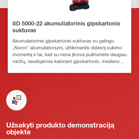
SD 5000-22 akumuliatorinis gipskartonio
suktuvas
Akumuliatorinis gipskartonio suktuvas su galingu
„Nuron“ akumuliatoriumi, užtikrinantis didesnį sukimo
momentą ir tai, kad su viena įkrova įsuktumėte daugiau
varžtų, naudojamas kabinant gipskartonio, medienos
plokštes ar išorinę apdailą
Užsakyti produkto demonstraciją
objekte