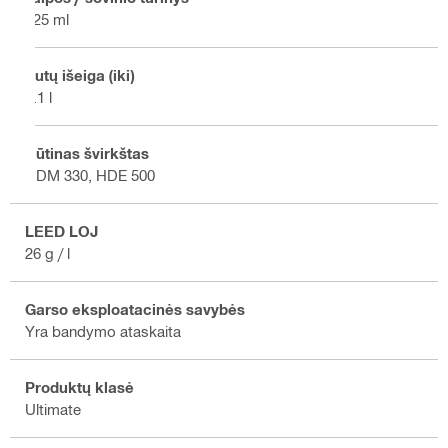
325 ml
Putų išeiga (iki)
2.1 l
Būtinas švirkštas
HDM 330, HDE 500
LEED LOJ
26 g / l
Garso eksploatacinės savybės
Yra bandymo ataskaita
Produktų klasė
Ultimate