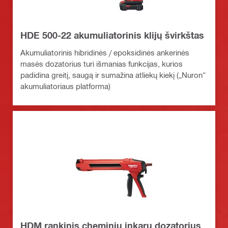
HDE 500-22 akumuliatorinis klijų švirkštas
Akumuliatorinis hibridinės / epoksidinės ankerinės
masės dozatorius turi išmanias funkcijas, kurios
padidina greitį, saugą ir sumažina atliekų kiekį („Nuron“
akumuliatoriaus platforma)
HDM rankinis cheminių inkarų dozatorius