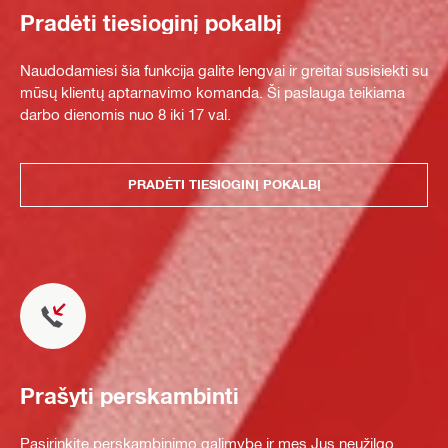
Pradėti tiesioginį pokalbį
Naudodamiesi šia funkcija galite lengvai ir greitai susisiekti su
mūsų klientų aptarnavimo komanda. Ši paslauga teikiama
darbo dienomis nuo 8 iki 17 val.
PRADĖTI TIESIOGINĮ POKALBĮ
Prašyti perskambinti
Pasirinkite perskambinimo galimybę ir mes Jus neužilgo