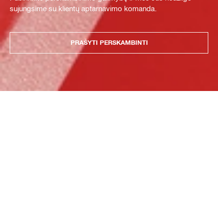
sujungsime su klientų aptarnavimo komanda.
PRAŠYTI PERSKAMBINTI