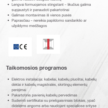
Lengvai formuojamos stingstant – likučius galima
supjaustyti ir panaudoti pakartotinai
Galimas montavimas iš vienos pusės
Paprasčiau – nereikia papildomo sandariklio ar
užpildymo medžiagos
Atsparumas puvėsiams ir pelėsiams
CE ženklas
Taikomosios programos
Elektros instaliacija: kabeliai, kabelių pluoštai, kabelių
dėklai ir kabelių magistralės, skirtingų elementų
perėjimai
Pakartotinis pavienių kabelių pervedimas
Suderinti sertifikatai su priešgaisriniais blokais, ypač
didelėms angoms arba naudojant specialiose srityse