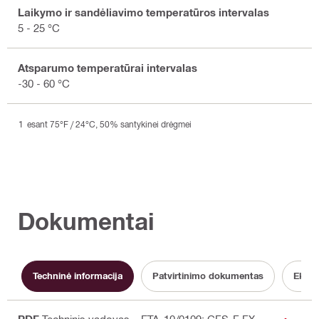
Laikymo ir sandėliavimo temperatūros intervalas
5 - 25 °C
Atsparumo temperatūrai intervalas
-30 - 60 °C
esant 75°F / 24°C, 50% santykinei drėgmei
Dokumentai
Techninė informacija
Patvirtinimo dokumentas
Ekspl
PDF
Techninis vadovas – ETA-10/0109: CFS-F FX