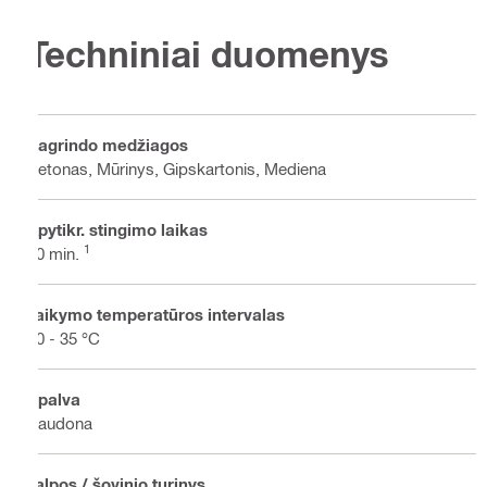
Techniniai duomenys
Pagrindo medžiagos
Betonas, Mūrinys, Gipskartonis, Mediena
Apytikr. stingimo laikas
1
10 min.
Taikymo temperatūros intervalas
10 - 35 °C
Spalva
Raudona
Talpos / šovinio turinys