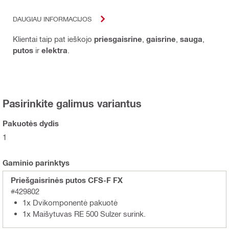
DAUGIAU INFORMACIJOS
Klientai taip pat ieškojo
priesgaisrine
,
gaisrine
,
sauga
,
putos
ir
elektra
.
Pasirinkite galimus variantus
Pakuotės dydis
1
Gaminio parinktys
Priešgaisrinės putos CFS-F FX
#429802
1x Dvikomponentė pakuotė
1x Maišytuvas RE 500 Sulzer surink.