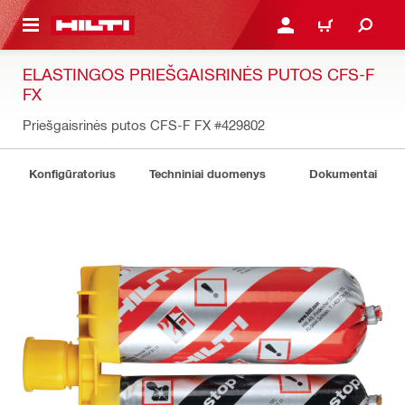
PAGRINDINIO TURINIO
PRISIJUNGTI ARBA REGI
PIRKINIŲ KREPŠE
ELASTINGOS PRIEŠGAISRINĖS PUTOS CFS-F
FX
Priešgaisrinės putos CFS-F FX
#429802
Konfigūratorius
Techniniai duomenys
Dokumentai