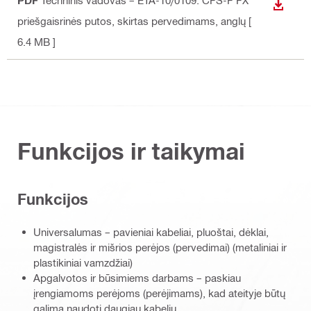
ATSISI
priešgaisrinės putos, skirtas pervedimams
, anglų
[
6.4 MB ]
Funkcijos ir taikymai
Funkcijos
Universalumas – pavieniai kabeliai, pluoštai, dėklai,
magistralės ir mišrios perėjos (pervedimai) (metaliniai ir
plastikiniai vamzdžiai)
Apgalvotos ir būsimiems darbams – paskiau
įrengiamoms perėjoms (perėjimams), kad ateityje būtų
galima naudoti daugiau kabelių