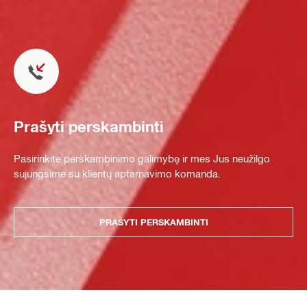
Prašyti perskambinti
Pasirinkite perskambinimo galimybę ir mes Jus neužilgo
sujungsime su klientų aptarnavimo komanda.
PRAŠYTI PERSKAMBINTI