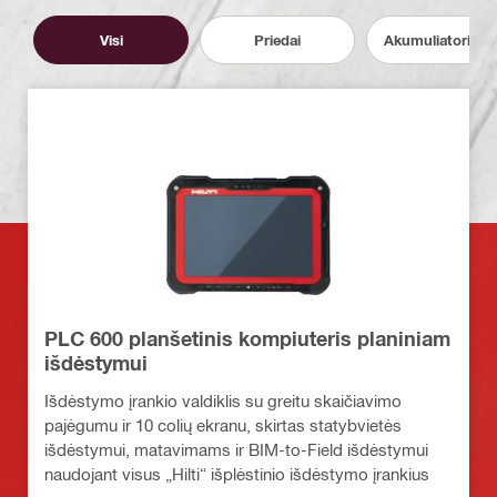
Visi
Priedai
Akumuliatoriai ir 
PLC 600 planšetinis kompiuteris planiniam
išdėstymui
Išdėstymo įrankio valdiklis su greitu skaičiavimo
pajėgumu ir 10 colių ekranu, skirtas statybvietės
išdėstymui, matavimams ir BIM-to-Field išdėstymui
naudojant visus „Hilti“ išplėstinio išdėstymo įrankius