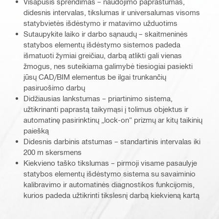
Visapusis sprendimas – naudojimo paprastumas,
didesnis intervalas, tikslumas ir universalumas visoms
statybvietės išdėstymo ir matavimo užduotims
Sutaupykite laiko ir darbo sąnaudų – skaitmeninės
statybos elementų išdėstymo sistemos padeda
išmatuoti žymiai greičiau, darbą atlikti gali vienas
žmogus, nes suteikiama galimybė tiesiogiai pasiekti
jūsų CAD/BIM elementus be ilgai trunkančių
pasiruošimo darbų
Didžiausias lankstumas – priartinimo sistema,
užtikrinanti paprastą taikymąsi į tolimus objektus ir
automatinę pasirinktinų „lock-on“ prizmų ar kitų taikinių
paiešką
Didesnis darbinis atstumas – standartinis intervalas iki
200 m skersmens
Kiekvieno taško tikslumas – pirmoji visame pasaulyje
statybos elementų išdėstymo sistema su savaiminio
kalibravimo ir automatinės diagnostikos funkcijomis,
kurios padeda užtikrinti tikslesnį darbą kiekvieną kartą