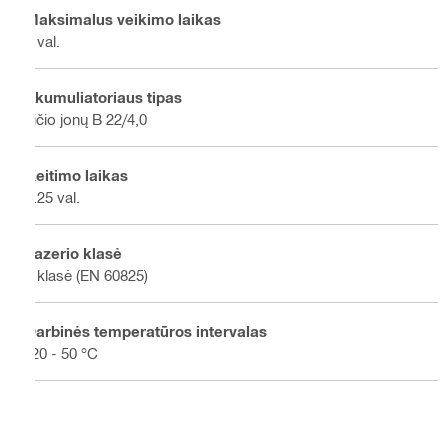
Maksimalus veikimo laikas
6 val.
Akumuliatoriaus tipas
Ličio jonų B 22/4,0
Keitimo laikas
0.25 val.
Lazerio klasė
2 klasė (EN 60825)
Darbinės temperatūros intervalas
-20 - 50 °C