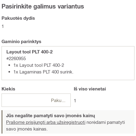
Pasirinkite galimus variantus
Pakuotės dydis
1
Gaminio parinktys
Layout tool PLT 400-2
#2260955
1x Layout tool PLT 400-2
1x Lagaminas PLT 400 surink.
Kiekis
Iš viso
vienetai
Pakuotės
1
Jūs negalite pamatyti savo įmonės kainų
Prašome prisijungti arba užsiregistruoti
norėdami pamatyti
savo įmonės kainas.