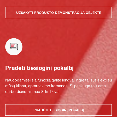
UŽSAKYTI PRODUKTO DEMONSTRACIJĄ OBJEKTE
Pradėti tiesioginį pokalbį
Naudodamiesi šia funkcija galite lengvai ir greitai susisiekti su
mūsų klientų aptarnavimo komanda. Ši paslauga teikiama
darbo dienomis nuo 8 iki 17 val.
PRADĖTI TIESIOGINĮ POKALBĮ