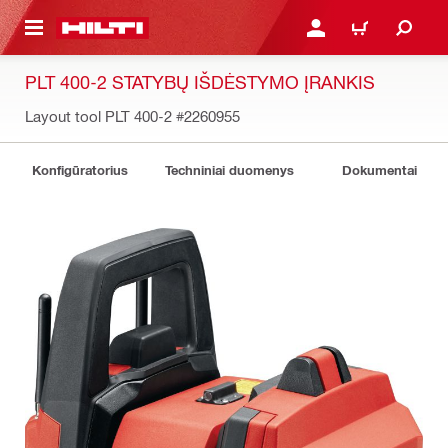
PAGRINDINIO TURINIO
PRISIJUNGTI ARBA REGI
PIRKINIŲ KREPŠE
PLT 400-2 STATYBŲ IŠDĖSTYMO ĮRANKIS
Layout tool PLT 400-2
#2260955
Konfigūratorius
Techniniai duomenys
Dokumentai