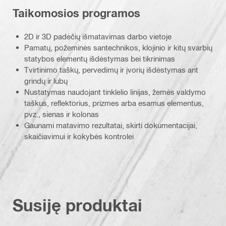
Taikomosios programos
2D ir 3D padėčių išmatavimas darbo vietoje
Pamatų, požeminės santechnikos, klojinio ir kitų svarbių
statybos elementų išdėstymas bei tikrinimas
Tvirtinimo taškų, pervedimų ir įvorių išdėstymas ant
grindų ir lubų
Nustatymas naudojant tinklelio linijas, žemės valdymo
taškus, reflektorius, prizmes arba esamus elementus,
pvz., sienas ir kolonas
Gaunami matavimo rezultatai, skirti dokumentacijai,
skaičiavimui ir kokybės kontrolei
Susiję produktai