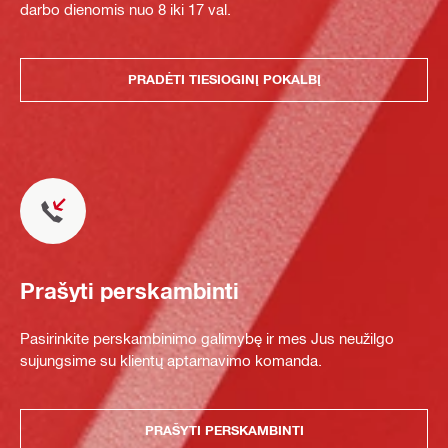
darbo dienomis nuo 8 iki 17 val.
PRADĖTI TIESIOGINĮ POKALBĮ
Prašyti perskambinti
Pasirinkite perskambinimo galimybę ir mes Jus neužilgo
sujungsime su klientų aptarnavimo komanda.
PRAŠYTI PERSKAMBINTI