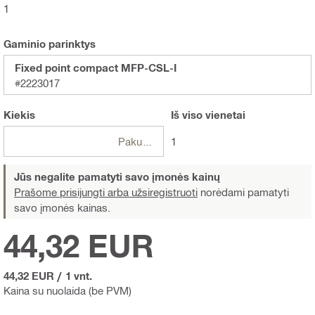
1
Gaminio parinktys
Fixed point compact MFP-CSL-I
#2223017
Kiekis
Iš viso
vienetai
Pakuotės
1
Jūs negalite pamatyti savo įmonės kainų
Prašome prisijungti arba užsiregistruoti
norėdami pamatyti
savo įmonės kainas.
44,32 EUR
44,32 EUR
/
1 vnt.
Kaina su nuolaida (be PVM)