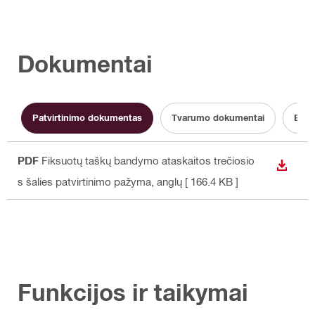
Dokumentai
Patvirtinimo dokumentas
Tvarumo dokumentai
Eksp
PDF
Fiksuotų taškų bandymo ataskaitos trečiosio
ATSISI
s šalies patvirtinimo pažyma
, anglų
[ 166.4 KB ]
Funkcijos ir taikymai