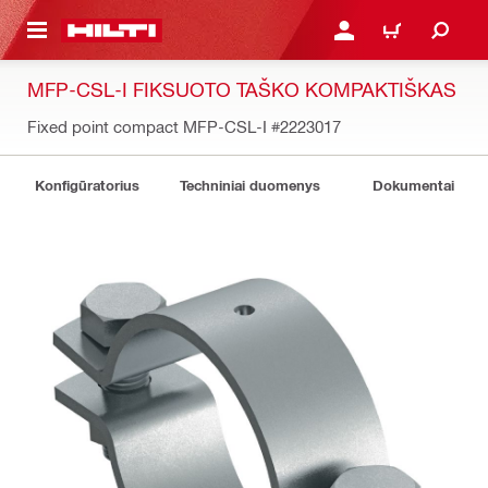
PAGRINDINIO TURINIO
PRISIJUNGTI ARBA REGI
PIRKINIŲ KREPŠE
MFP-CSL-I FIKSUOTO TAŠKO KOMPAKTIŠKAS
Fixed point compact MFP-CSL-I
#2223017
Konfigūratorius
Techniniai duomenys
Dokumentai