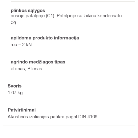
Aplinkos sąlygos
Sausoje patalpoje (C1). Patalpoje su laikinu kondensatu
(C2)
Papildoma produkto informacija
Frec = 2 kN
Pagrindo medžiagos tipas
Betonas, Plienas
Svoris
1.07 kg
Patvirtinimai
Akustinės izoliacijos patikra pagal DIN 4109