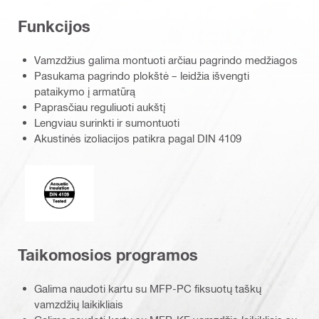
Funkcijos
Vamzdžius galima montuoti arčiau pagrindo medžiagos
Pasukama pagrindo plokštė – leidžia išvengti
pataikymo į armatūrą
Paprasčiau reguliuoti aukštį
Lengviau surinkti ir sumontuoti
Akustinės izoliacijos patikra pagal DIN 4109
Acoustic_insulation_4109_EN.eps (51749)
Taikomosios programos
Galima naudoti kartu su MFP-PC fiksuotų taškų
vamzdžių laikikliais