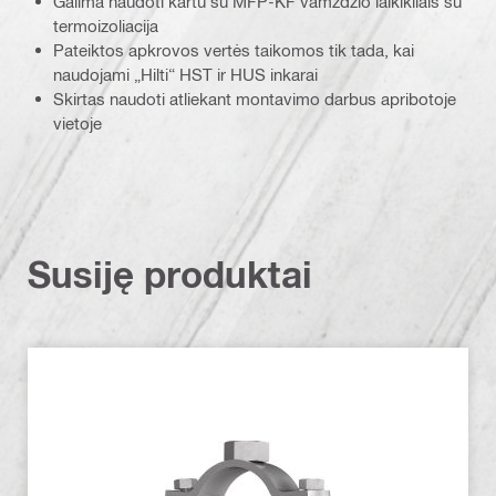
Galima naudoti kartu su MFP-KF vamzdžio laikikliais su
termoizoliacija
Pateiktos apkrovos vertės taikomos tik tada, kai
naudojami „Hilti“ HST ir HUS inkarai
Skirtas naudoti atliekant montavimo darbus apribotoje
vietoje
Susiję produktai