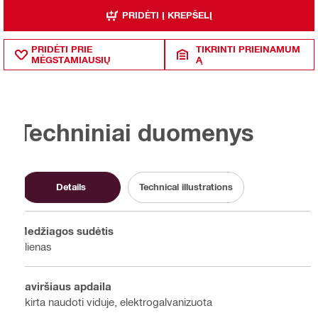
PRIDĖTI Į KREPŠELĮ
PRIDĖTI PRIE
TIKRINTI PRIEINAMUM
MĖGSTAMIAUSIŲ
Ą
Techniniai duomenys
Details
Technical illustrations
Medžiagos sudėtis
Plienas
Paviršiaus apdaila
Skirta naudoti viduje, elektrogalvanizuota