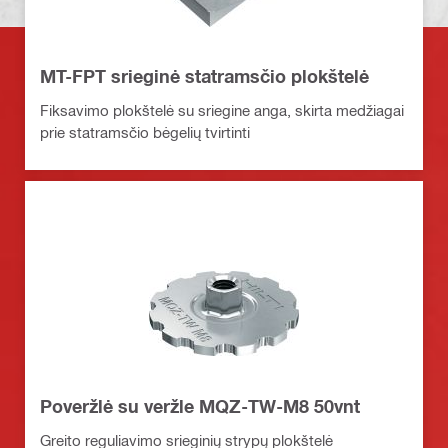
MT-FPT srieginė statramsčio plokštelė
Fiksavimo plokštelė su sriegine anga, skirta medžiagai
prie statramsčio bėgelių tvirtinti
Poveržlė su veržle MQZ-TW-M8 50vnt
Greito reguliavimo srieginių strypų plokštelė