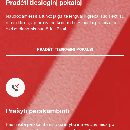
Pradėti tiesioginį pokalbį
Naudodamiesi šia funkcija galite lengvai ir greitai susisiekti su
mūsų klientų aptarnavimo komanda. Ši paslauga teikiama
darbo dienomis nuo 8 iki 17 val.
PRADĖTI TIESIOGINĮ POKALBĮ
Prašyti perskambinti
Pasirinkite perskambinimo galimybę ir mes Jus neužilgo