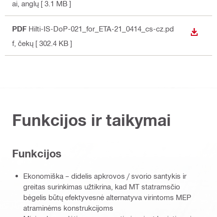
ai
, anglų
[ 3.1 MB ]
PDF
Hilti-IS-DoP-021_for_ETA-21_0414_cs-cz.pd
ATSISI
f
, čekų
[ 302.4 KB ]
Funkcijos ir taikymai
Funkcijos
Ekonomiška – didelis apkrovos / svorio santykis ir
greitas surinkimas užtikrina, kad MT statramsčio
bėgelis būtų efektyvesnė alternatyva virintoms MEP
atraminėms konstrukcijoms