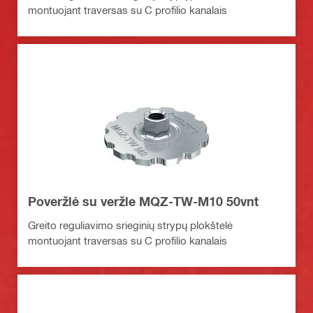
montuojant traversas su C profilio kanalais
Poveržlė su veržle MQZ-TW-M10 50vnt
Greito reguliavimo srieginių strypų plokštelė
montuojant traversas su C profilio kanalais