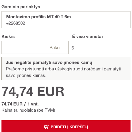
Gaminio parinktys
Montavimo profilis MT-40 T 6m
#2268502
Kiekis
Iš viso
vienetai
Pakuotės
6
Jūs negalite pamatyti savo įmonės kainų
Prašome prisijungti arba užsiregistruoti
norėdami pamatyti
savo įmonės kainas.
74,74 EUR
74,74 EUR
/
1 vnt.
Kaina su nuolaida (be PVM)
PRIDĖTI Į KREPŠELĮ