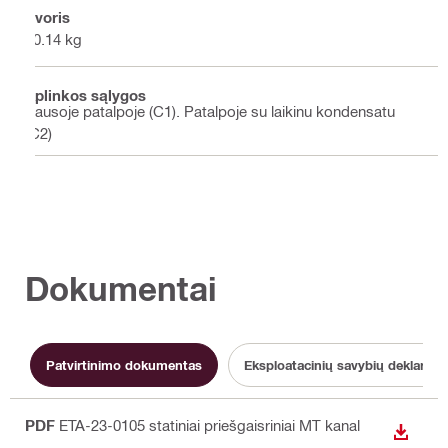
Svoris
10.14 kg
Aplinkos sąlygos
Sausoje patalpoje (C1). Patalpoje su laikinu kondensatu
(C2)
Dokumentai
Patvirtinimo dokumentas
Eksploatacinių savybių deklaracij
PDF
ETA-23-0105 statiniai priešgaisriniai MT kanal
ATSISI