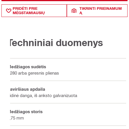
PRIDĖTI PRIE
TIKRINTI PRIEINAMUM
MĖGSTAMIAUSIŲ
Ą
Techniniai duomenys
Medžiagos sudėtis
S280 arba geresnis plienas
Paviršiaus apdaila
Vidinė danga, iš anksto galvanizuota
Medžiagos storis
1,75 mm