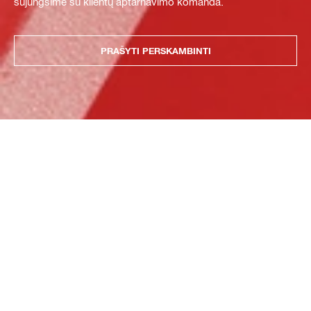
sujungsime su klientų aptarnavimo komanda.
PRAŠYTI PERSKAMBINTI