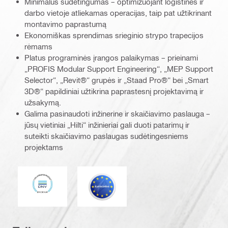
Minimalus sudėtingumas – optimizuojant logistines ir
darbo vietoje atliekamas operacijas, taip pat užtikrinant
montavimo paprastumą
Ekonomiškas sprendimas srieginio strypo trapecijos
rėmams
Platus programinės įrangos palaikymas – prieinami
„PROFIS Modular Support Engineering“, „MEP Support
Selector“, „Revit®“ grupės ir „Staad Pro®“ bei „Smart
3D®“ papildiniai užtikrina paprastesnį projektavimą ir
užsakymą.
Galima pasinaudoti inžinerine ir skaičiavimo paslauga –
jūsų vietiniai „Hilti“ inžinieriai gali duoti patarimų ir
suteikti skaičiavimo paslaugas sudėtingesniems
projektams
DNV
Eurokodas