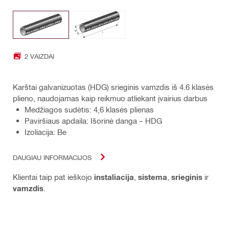
2 VAIZDAI
Karštai galvanizuotas (HDG) srieginis vamzdis iš 4.6 klasės
plieno, naudojamas kaip reikmuo atliekant įvairius darbus
Medžiagos sudėtis: 4,6 klasės plienas
Paviršiaus apdaila: Išorinė danga – HDG
Izoliacija: Be
DAUGIAU INFORMACIJOS
Klientai taip pat ieškojo
instaliacija
,
sistema
,
srieginis
ir
vamzdis
.