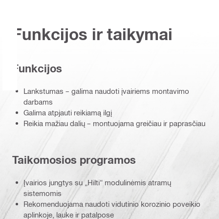
Funkcijos ir taikymai
Funkcijos
Lankstumas – galima naudoti įvairiems montavimo
darbams
Galima atpjauti reikiamą ilgį
Reikia mažiau dalių – montuojama greičiau ir paprasčiau
Taikomosios programos
Įvairios jungtys su „Hilti“ modulinėmis atramų
sistemomis
Rekomenduojama naudoti vidutinio korozinio poveikio
aplinkoje, lauke ir patalpose