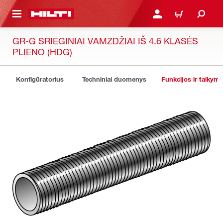
PAGRINDINIO TURINIO
PRISIJUNGTI ARBA REGI
PIRKINIŲ KREPŠE
GR-G SRIEGINIAI VAMZDŽIAI IŠ 4.6 KLASĖS
PLIENO (HDG)
Konfigūratorius
Techniniai duomenys
Funkcijos ir taikyma