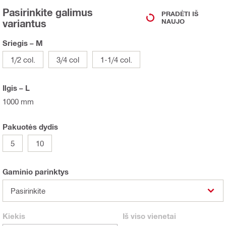
Pasirinkite galimus
PRADĖTI IŠ
variantus
NAUJO
Sriegis – M
1/2 col.
3/4 col
1-1/4 col.
Ilgis – L
1000 mm
Pakuotės dydis
5
10
Gaminio parinktys
Pasirinkite
Kiekis
Iš viso
vienetai