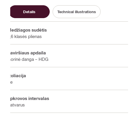
Details
Technical illustrations
Medžiagos sudėtis
4,6 klasės plienas
Paviršiaus apdaila
Išorinė danga – HDG
Izoliacija
Be
Apkrovos intervalas
Patvarus