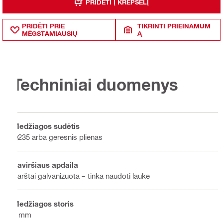
PRIDĖTI Į KREPŠELĮ
PRIDĖTI PRIE
TIKRINTI PRIEINAMUM
MĖGSTAMIAUSIŲ
Ą
Techniniai duomenys
Medžiagos sudėtis
Q235 arba geresnis plienas
Paviršiaus apdaila
Karštai galvanizuota – tinka naudoti lauke
Medžiagos storis
5 mm