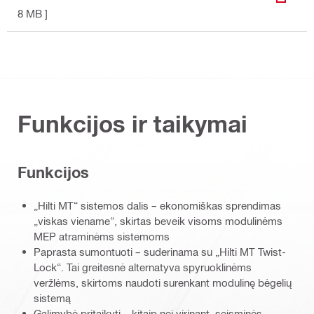
ATSISI
8 MB ]
Funkcijos ir taikymai
Funkcijos
„Hilti MT“ sistemos dalis – ekonomiškas sprendimas
„viskas viename“, skirtas beveik visoms modulinėms
MEP atraminėms sistemoms
Paprasta sumontuoti – suderinama su „Hilti MT Twist-
Lock“. Tai greitesnė alternatyva spyruoklinėms
veržlėms, skirtoms naudoti surenkant modulinę bėgelių
sistemą
Galimybė pritaikyti – kitaip nei virinant, seisminės