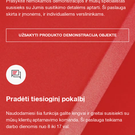
Prašykite nemokamos demonstracijos ir mūsų specialistas
susisieks su Jumis susitikimo detalėms aptarti. Ši paslauga
skirta ir įmonėms, ir individualiems verslininkams.
UŽSAKYTI PRODUKTO DEMONSTRACIJĄ OBJEKTE
Pradėti tiesioginį pokalbį
Naudodamiesi šia funkcija galite lengvai ir greitai susisiekti su
mūsų klientų aptarnavimo komanda. Ši paslauga teikiama
darbo dienomis nuo 8 iki 17 val.