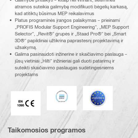
atramos suteikia galimybę modifikuoti bėgelių karkasą,
kad atitiktų būsimus MEP reikalavimus
Platus programinės įrangos palaikymas – prieinami
„PROFIS Modular Support Engineering“, „MEP Support
Selector“, „Revit®“ grupės ir „Staad Pro®“ bei „Smart
3D®“ papildiniai užtikrina paprastesnį projektavimą ir
užsakymą.
Galima pasinaudoti inžinerine ir skaičiavimo paslauga –
jūsų vietiniai „Hilti“ inžinieriai gali duoti patarimų ir
suteikti skaičiavimo paslaugas sudėtingesniems
projektams
DNV
Eurokodas
CE EN 1090 ženklas
Taikomosios programos