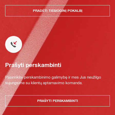
PRADĖTI TIESIOGINĮ POKALBĮ
Prašyti perskambinti
Pasirinkite perskambinimo galimybę ir mes Jus neužilgo
sujungsime su klientų aptarnavimo komanda.
PRAŠYTI PERSKAMBINTI