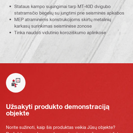
Stataus kampo sujungimai tarp MT-40D dvigubo
statramsčio bėgelių su jungtimi prie seisminės apkabos
MEP atraminėms konstrukcijoms skirtų metalinių
karkasų surinkimas seisminėse zonose
Tinka naudoti vidutinio koroziškumo aplinkose
Užsakyti produkto demonstraciją
objekte
Norite sužinoti, kaip šis produktas veikia Jūsų objekte?