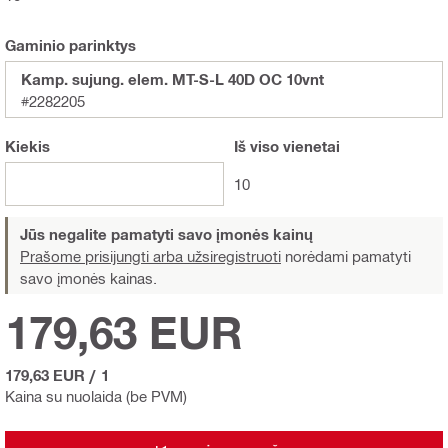
Gaminio parinktys
Kamp. sujung. elem. MT-S-L 40D OC 10vnt
#2282205
Kiekis
Iš viso
vienetai
10
Jūs negalite pamatyti savo įmonės kainų
Prašome prisijungti arba užsiregistruoti
norėdami pamatyti
savo įmonės kainas.
179,63 EUR
179,63 EUR
/
1
Kaina su nuolaida (be PVM)