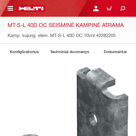
PAGRINDINIO TURINIO
PRISIJUNGTI ARBA REGI
PIRKINIŲ KREPŠE
MT-S-L 40D OC SEISMINĖ KAMPINĖ ATRAMA
Kamp. sujung. elem. MT-S-L 40D OC 10vnt
#2282205
Konfigūratorius
Techniniai duomenys
Dokumentai