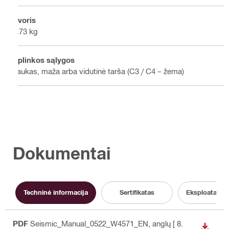
Svoris
0.73 kg
Aplinkos sąlygos
Laukas, maža arba vidutinė tarša (C3 / C4 – žema)
Dokumentai
Techninė informacija
Sertifikatas
Eksploatacini
PDF
Seismic_Manual_0522_W4571_EN
, anglų
[ 8.