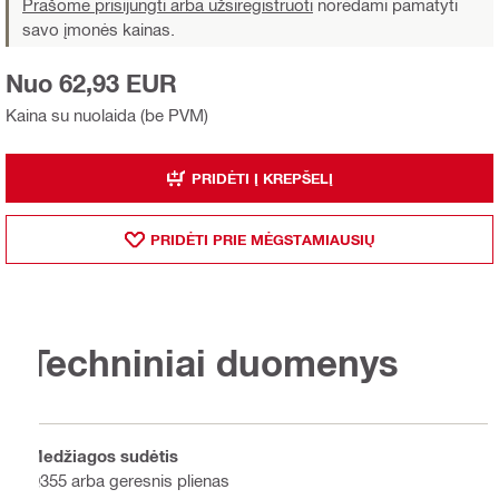
Prašome prisijungti arba užsiregistruoti
norėdami pamatyti
savo įmonės kainas.
Nuo 62,93 EUR
Kaina su nuolaida (be PVM)
PRIDĖTI Į KREPŠELĮ
PRIDĖTI PRIE MĖGSTAMIAUSIŲ
Techniniai duomenys
Medžiagos sudėtis
Q355 arba geresnis plienas