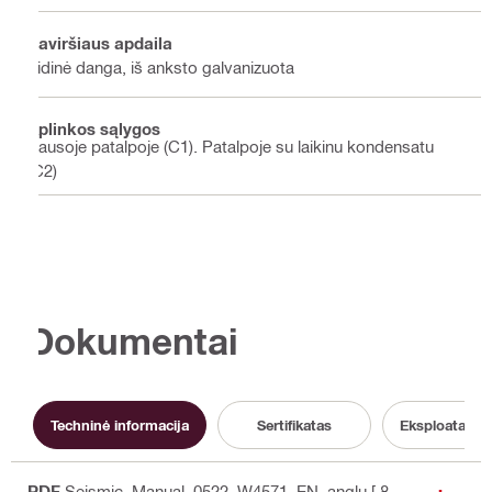
Paviršiaus apdaila
Vidinė danga, iš anksto galvanizuota
Aplinkos sąlygos
Sausoje patalpoje (C1). Patalpoje su laikinu kondensatu
(C2)
Dokumentai
Techninė informacija
Sertifikatas
Eksploatacini
PDF
Seismic_Manual_0522_W4571_EN
, anglų
[ 8.