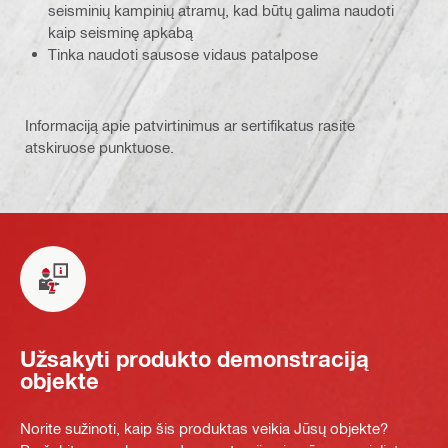
seisminių kampinių atramų, kad būtų galima naudoti
kaip seisminę apkabą
Tinka naudoti sausose vidaus patalpose
Informaciją apie patvirtinimus ar sertifikatus rasite
atskiruose punktuose.
Užsakyti produkto demonstraciją
objekte
Norite sužinoti, kaip šis produktas veikia Jūsų objekte?