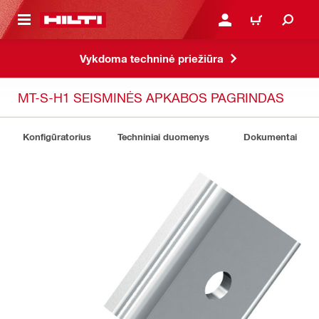
PAGRINDINIO TURINIO
PRISIJUNGTI ARBA REGI
PIRKINIŲ KREPŠE
Vykdoma techninė priežiūra
MT-S-H1 SEISMINĖS APKABOS PAGRINDAS
Konfigūratorius
Techniniai duomenys
Dokumentai