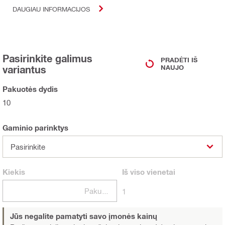
DAUGIAU INFORMACIJOS
Pasirinkite galimus
PRADĖTI IŠ
variantus
NAUJO
Pakuotės dydis
10
Gaminio parinktys
Pasirinkite
Kiekis
Iš viso
vienetai
Pakuotės
1
Jūs negalite pamatyti savo įmonės kainų