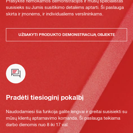
Prašykite nemokamos demonstracijos ir mūsų specialistas
susisieks su Jumis susitikimo detalėms aptarti. Ši paslauga
skirta ir įmonėms, ir individualiems verslininkams.
UŽSAKYTI PRODUKTO DEMONSTRACIJĄ OBJEKTE
Pradėti tiesioginį pokalbį
Naudodamiesi šia funkcija galite lengvai ir greitai susisiekti su
mūsų klientų aptarnavimo komanda. Ši paslauga teikiama
darbo dienomis nuo 8 iki 17 val.