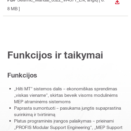
ATSISI
8 MB ]
Funkcijos ir taikymai
Funkcijos
„Hilti MT“ sistemos dalis – ekonomiškas sprendimas
„viskas viename“, skirtas beveik visoms modulinėms
MEP atraminėms sistemoms
Paprasta sumontuoti – pasukama jungtis supaprastina
surinkimą ir tvirtinimą
Platus programinės įrangos palaikymas – prieinami
„PROFIS Modular Support Engineering“, „MEP Support