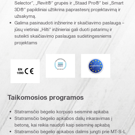
Selector“, „Revit®“ grupės ir „Staad Pro®“ bei „Smart
3D®“ papildiniai užtikrina paprastesnį projektavimą ir
užsakymą.
Galima pasinaudoti inžinerine ir skaičiavimo paslauga –
jūsų vietiniai „Hilti“ inžinieriai gali duoti patarimų ir
suteikti skaičiavimo paslaugas sudėtingesniems
projektams
DNV
Eurokodas
CE EN 1090 ženklas
Taikomosios programos
Statramsčio bėgelio korpuso seisminė apkaba
Statramsčio bėgelio apkabos dalių inkaravimas į
betoną, kai reikia naudoti kaip seisminę apkabą
Statramsčio bėgelio apkabos dalims jungti prie MT-S-L