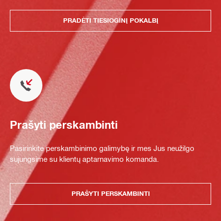
PRADĖTI TIESIOGINĮ POKALBĮ
Prašyti perskambinti
Pasirinkite perskambinimo galimybę ir mes Jus neužilgo
sujungsime su klientų aptarnavimo komanda.
PRAŠYTI PERSKAMBINTI