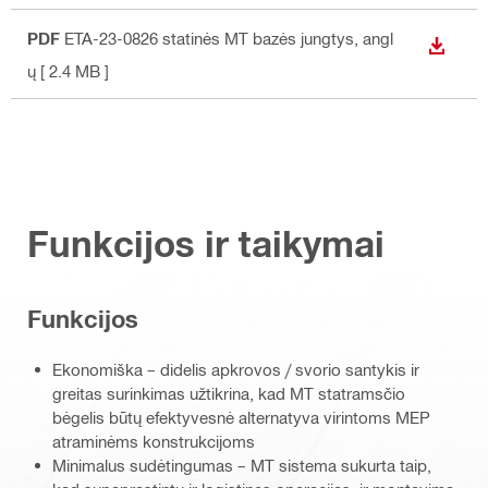
PDF
ETA-23-0826 statinės MT bazės jungtys
, angl
ATSISI
ų
[ 2.4 MB ]
Funkcijos ir taikymai
Funkcijos
Ekonomiška – didelis apkrovos / svorio santykis ir
greitas surinkimas užtikrina, kad MT statramsčio
bėgelis būtų efektyvesnė alternatyva virintoms MEP
atraminėms konstrukcijoms
Minimalus sudėtingumas – MT sistema sukurta taip,