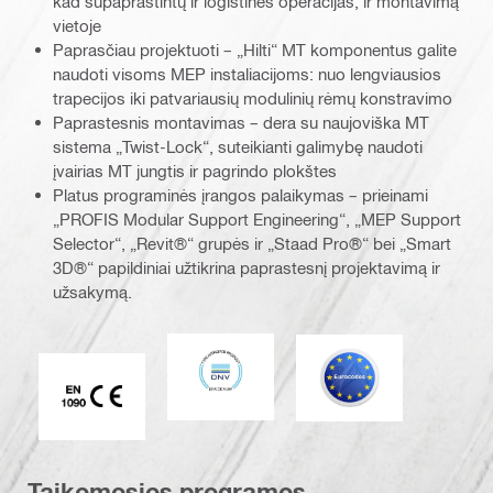
kad supaprastintų ir logistines operacijas, ir montavimą
vietoje
Paprasčiau projektuoti – „Hilti“ MT komponentus galite
naudoti visoms MEP instaliacijoms: nuo lengviausios
trapecijos iki patvariausių modulinių rėmų konstravimo
Paprastesnis montavimas – dera su naujoviška MT
sistema „Twist-Lock“, suteikianti galimybę naudoti
įvairias MT jungtis ir pagrindo plokštes
Platus programinės įrangos palaikymas – prieinami
„PROFIS Modular Support Engineering“, „MEP Support
Selector“, „Revit®“ grupės ir „Staad Pro®“ bei „Smart
3D®“ papildiniai užtikrina paprastesnį projektavimą ir
užsakymą.
DNV
Eurokodas
CE EN 1090 ženklas
Taikomosios programos