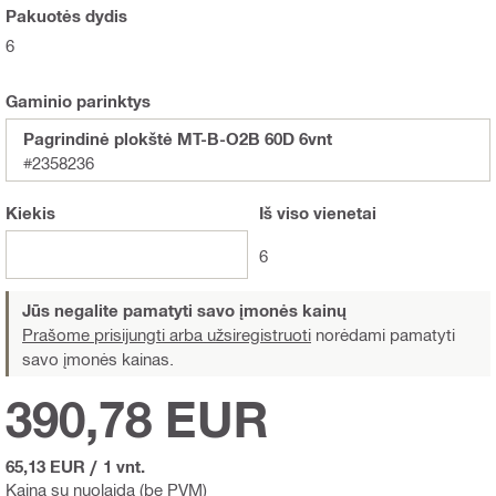
Pakuotės dydis
6
Gaminio parinktys
Pagrindinė plokštė MT-B-O2B 60D 6vnt
#2358236
Kiekis
Iš viso
vienetai
6
Jūs negalite pamatyti savo įmonės kainų
Prašome prisijungti arba užsiregistruoti
norėdami pamatyti
savo įmonės kainas.
390,78 EUR
65,13 EUR
/
1 vnt.
Kaina su nuolaida (be PVM)