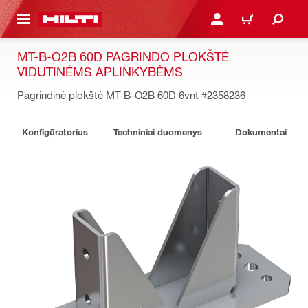
PAGRINDINIO TURINIO
PRISIJUNGTI ARBA REGI
PIRKINIŲ KREPŠE
MT-B-O2B 60D PAGRINDO PLOKŠTĖ
VIDUTINĖMS APLINKYBĖMS
Pagrindinė plokštė MT-B-O2B 60D 6vnt
#2358236
Konfigūratorius
Techniniai duomenys
Dokumentai