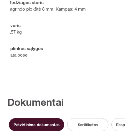
Medžiagos storis
pagrindo plokštė 8 mm, Kampas: 4 mm
Svoris
2.57 kg
Aplinkos sąlygos
Patalpose
Dokumentai
Patvirtinimo dokumentas
Sertifikatas
Eksploat