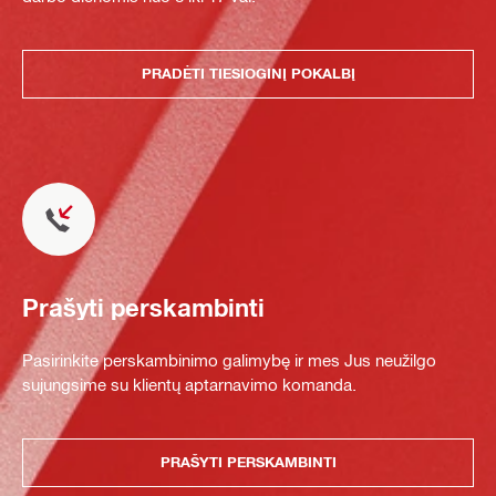
PRADĖTI TIESIOGINĮ POKALBĮ
Prašyti perskambinti
Pasirinkite perskambinimo galimybę ir mes Jus neužilgo
sujungsime su klientų aptarnavimo komanda.
PRAŠYTI PERSKAMBINTI