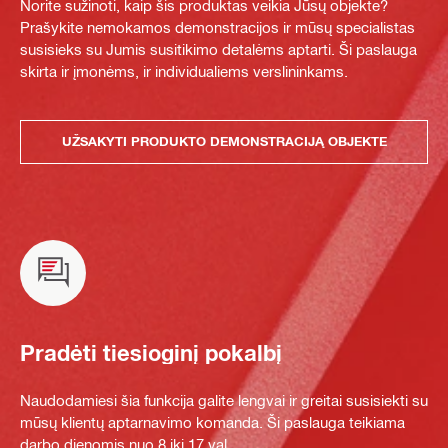
Norite sužinoti, kaip šis produktas veikia Jūsų objekte?
Prašykite nemokamos demonstracijos ir mūsų specialistas
susisieks su Jumis susitikimo detalėms aptarti. Ši paslauga
skirta ir įmonėms, ir individualiems verslininkams.
UŽSAKYTI PRODUKTO DEMONSTRACIJĄ OBJEKTE
Pradėti tiesioginį pokalbį
Naudodamiesi šia funkcija galite lengvai ir greitai susisiekti su
mūsų klientų aptarnavimo komanda. Ši paslauga teikiama
darbo dienomis nuo 8 iki 17 val.