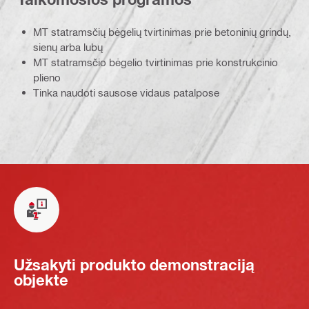
MT statramsčių bėgelių tvirtinimas prie betoninių grindų,
sienų arba lubų
MT statramsčio bėgelio tvirtinimas prie konstrukcinio
plieno
Tinka naudoti sausose vidaus patalpose
Užsakyti produkto demonstraciją
objekte