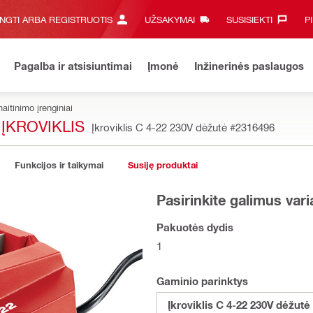
UNGTI ARBA REGISTRUOTIS
UŽSAKYMAI
SUSISIEKTI‎
P
Pagalba ir atsisiuntimai
Įmonė
Inžinerinės paslaugos
maitinimo įrenginiai
ĮKROVIKLIS
Įkroviklis C 4-22 230V dėžutė
#2316496
Funkcijos ir taikymai
Susiję produktai
Pasirinkite galimus var
Pakuotės dydis
1
Gaminio parinktys
Įkroviklis C 4-22 230V dėžutė