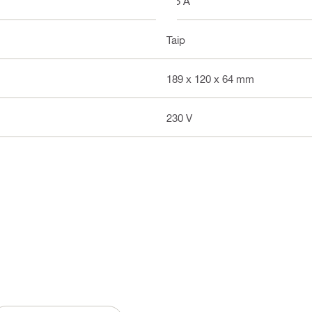
3.5 A
Taip
189 x 120 x 64 mm
230 V