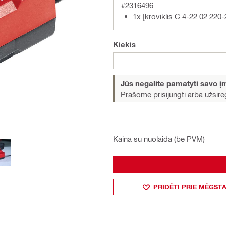
#2316496
1x Įkroviklis C 4-22 02 220
Kiekis
Jūs negalite pamatyti savo 
Prašome prisijungti arba užsireg
Kaina su nuolaida (be PVM)
PRIDĖTI PRIE MĖGST