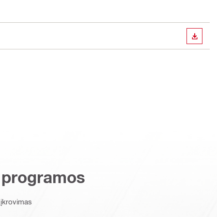
ATSISI
 programos
 įkrovimas