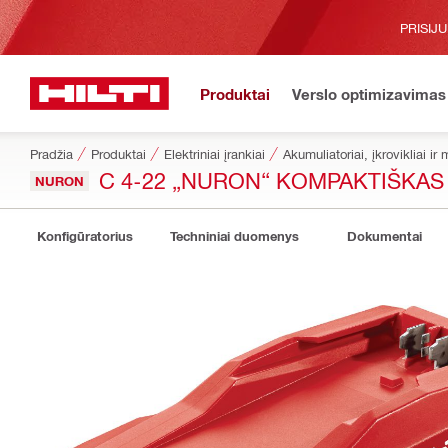
PRISIJ
Produktai
Verslo optimizavimas
Pradžia
Produktai
Elektriniai įrankiai
Akumuliatoriai, įkrovikliai ir 
C 4-22 „NURON“ KOMPAKTIŠKAS 
NURON
Konfigūratorius
Techniniai duomenys
Dokumentai