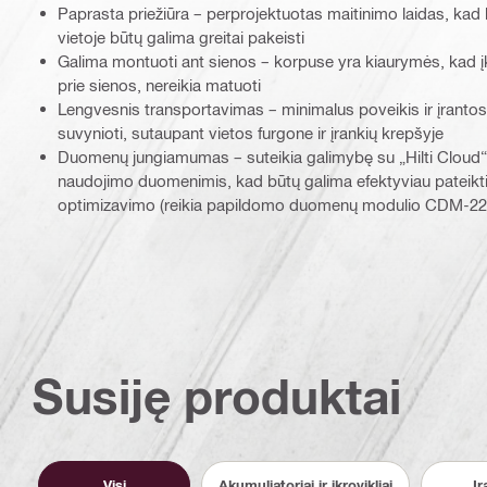
Paprasta priežiūra – perprojektuotas maitinimo laidas, kad 
vietoje būtų galima greitai pakeisti
Galima montuoti ant sienos – korpuse yra kiaurymės, kad įkro
prie sienos, nereikia matuoti
Lengvesnis transportavimas – minimalus poveikis ir įrantos
suvynioti, sutaupant vietos furgone ir įrankių krepšyje
Duomenų jungiamumas – suteikia galimybę su „Hilti Cloud“ ke
naudojimo duomenimis, kad būtų galima efektyviau pateikti 
optimizavimo (reikia papildomo duomenų modulio CDM-22
Susiję produktai
Visi
Akumuliatoriai ir įkrovikliai
Įr