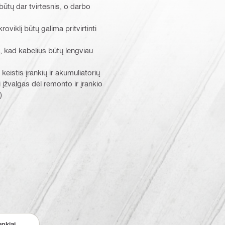
būtų dar tvirtesnis, o darbo
viklį būtų galima pritvirtinti
, kad kabelius būtų lengviau
istis įrankių ir akumuliatorių
įžvalgas dėl remonto ir įrankio
)
ankiai