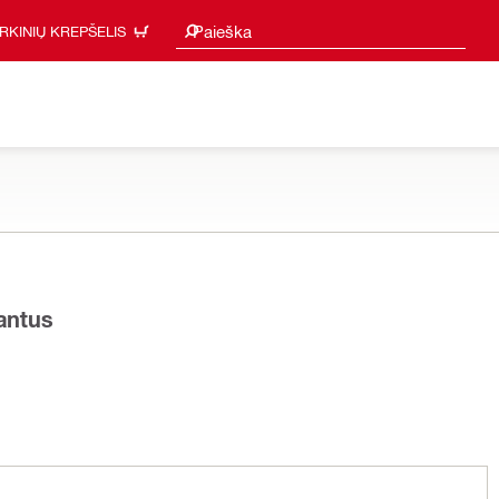
Paieškos pasiūlymai
Paieška
IRKINIŲ KREPŠELIS
iantus