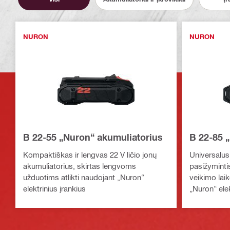
NURON
NURON
B 22-55 „Nuron“ akumuliatorius
B 22-85 
Kompaktiškas ir lengvas 22 V ličio jonų
Universalus 
akumuliatorius, skirtas lengvoms
pasižymintis
užduotims atlikti naudojant „Nuron“
veikimo laik
elektrinius įrankius
„Nuron“ elek