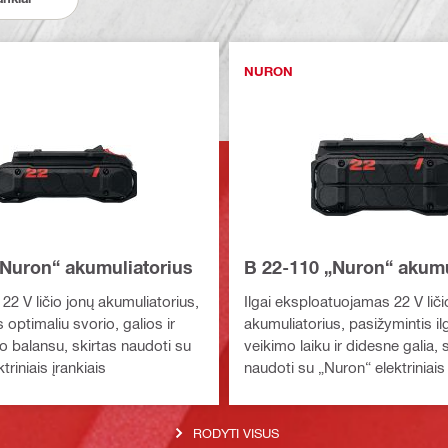
NURON
„Nuron“ akumuliatorius
B 22-110 „Nuron“ akumu
22 V ličio jonų akumuliatorius,
Ilgai eksploatuojamas 22 V liči
 optimaliu svorio, galios ir
akumuliatorius, pasižymintis il
o balansu, skirtas naudoti su
veikimo laiku ir didesne galia, 
triniais įrankiais
naudoti su „Nuron“ elektriniais 
RODYTI VISUS