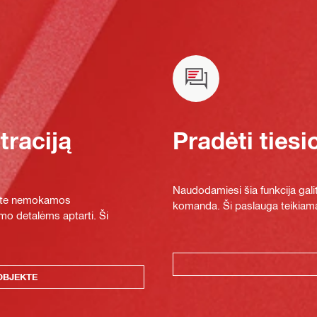
raciją
Pradėti tiesi
Naudodamiesi šia funkcija galit
ykite nemokamos
komanda. Ši paslauga teikiama
mo detalėms aptarti. Ši
OBJEKTE