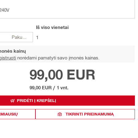
-240V
Iš viso
vienetai
Pakuotės
1
įmonės kainų
istruoti
norėdami pamatyti savo įmonės kainas.
99,00 EUR
99,00 EUR
/
1 vnt.
PRIDĖTI Į KREPŠELĮ
AMIAUSIŲ
TIKRINTI PRIEINAMUMĄ