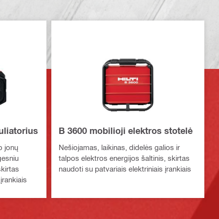
liatorius
B 3600 mobilioji elektros stotelė
o jonų
Nešiojamas, laikinas, didelės galios ir
gesniu
talpos elektros energijos šaltinis, skirtas
skirtas
naudoti su patvariais elektriniais įrankiais
įrankiais