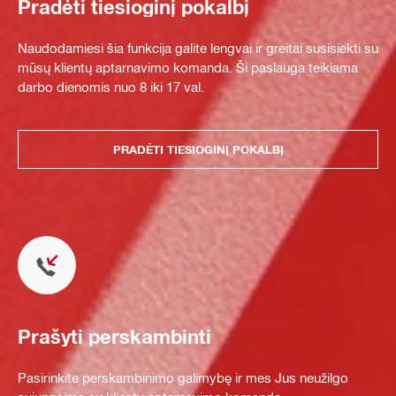
Pradėti tiesioginį pokalbį
Naudodamiesi šia funkcija galite lengvai ir greitai susisiekti su
mūsų klientų aptarnavimo komanda. Ši paslauga teikiama
darbo dienomis nuo 8 iki 17 val.
PRADĖTI TIESIOGINĮ POKALBĮ
Prašyti perskambinti
Pasirinkite perskambinimo galimybę ir mes Jus neužilgo