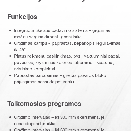
Funkcijos
Integruota tikslaus padavimo sistema – gręžimas
mažiau vargina dirbant ilgesnį laiką
Gręžimas kampu – paprastas, bepakopis reguliavimas
iki 45°
Platus reikmenų pasirinkimas, pvz., vakuuminiai padai,
poveržlės, kryžminės kolonos, atraminiai fiksatoriai,
tvirtinimo komplektai
Paprastas paruošimas – greitas pavaros bloko
prijungimas nenaudojant įrankių
Taikomosios programos
Gręžimo intervalas – iki 300 mm skersmens, jei
nenaudojami tarpikliai
Gręžimo intervalas – iki 600 mm skersmens, jei