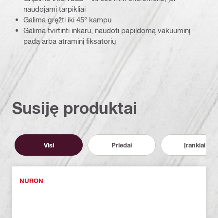
naudojami tarpikliai
Galima gręžti iki 45° kampu
Galima tvirtinti inkaru, naudoti papildomą vakuuminį
padą arba atraminį fiksatorių
Susiję produktai
Visi
Priedai
Įrankiai
NURON