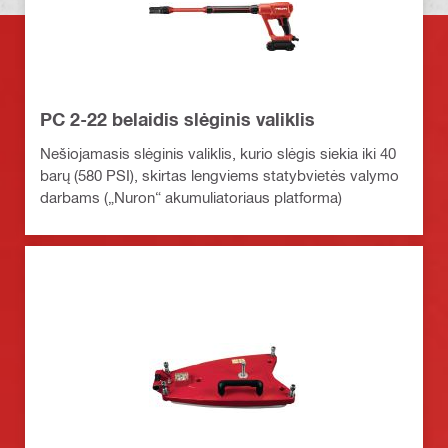
PC 2-22 belaidis slėginis valiklis
Nešiojamasis slėginis valiklis, kurio slėgis siekia iki 40
barų (580 PSI), skirtas lengviems statybvietės valymo
darbams („Nuron“ akumuliatoriaus platforma)