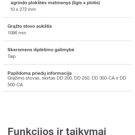
Pagrindo plokštės matmenys (ilgis x plotis)
410 x 272 mm
Grąžto stovo aukštis
1086 mm
Skersmens išplėtimo galimybė
Taip
Papildoma priedų informacija
Gręžimo stovas, skirtas DD 200, DD 250, DD 350-CA ir DD
500-CA
Funkcijos ir taikymai