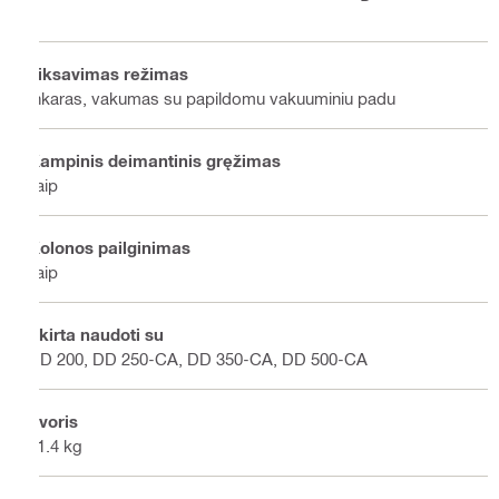
Fiksavimas režimas
Inkaras, vakumas su papildomu vakuuminiu padu
Kampinis deimantinis gręžimas
Taip
Kolonos pailginimas
Taip
Skirta naudoti su
DD 200, DD 250-CA, DD 350-CA, DD 500-CA
Svoris
21.4 kg