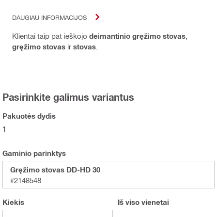
DAUGIAU INFORMACIJOS
Klientai taip pat ieškojo
deimantinio gręžimo stovas
,
gręžimo stovas
ir
stovas
.
Pasirinkite galimus variantus
Pakuotės dydis
1
Gaminio parinktys
Gręžimo stovas DD-HD 30
#2148548
Kiekis
Iš viso
vienetai