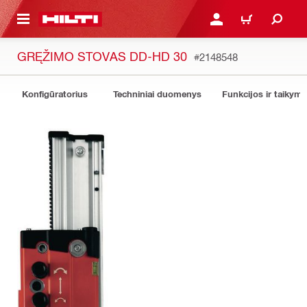
PAGRINDINIO TURINIO
PRISIJUNGTI ARBA REGI
PIRKINIŲ KREPŠE
GRĘŽIMO STOVAS DD-HD 30
#2148548
Konfigūratorius
Techniniai duomenys
Funkcijos ir taikyma