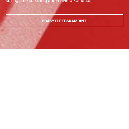
sujungsime su klientų aptarnavimo komanda.
PRAŠYTI PERSKAMBINTI