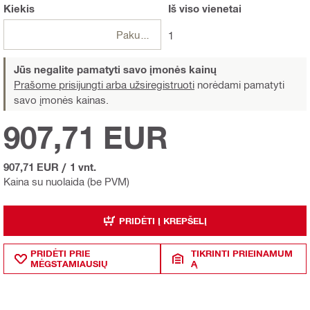
Kiekis
Iš viso
vienetai
Pakuotės
1
Jūs negalite pamatyti savo įmonės kainų
Prašome prisijungti arba užsiregistruoti
norėdami pamatyti
savo įmonės kainas.
907,71 EUR
907,71 EUR
/
1 vnt.
Kaina su nuolaida (be PVM)
PRIDĖTI Į KREPŠELĮ
PRIDĖTI PRIE
TIKRINTI PRIEINAMUM
MĖGSTAMIAUSIŲ
Ą