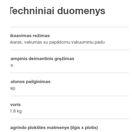
Techniniai duomenys
Fiksavimas režimas
Inkaras, vakumas su papildomu vakuuminiu padu
Kampinis deimantinis gręžimas
Ne
Kolonos pailginimas
Taip
Svoris
11.8 kg
Pagrindo plokštės matmenys (ilgis x plotis)