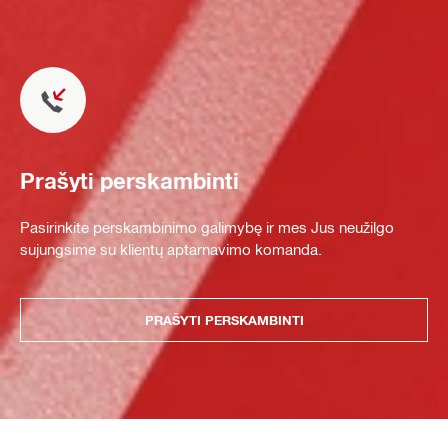
Prašyti perskambinti
Pasirinkite perskambinimo galimybę ir mes Jus neužilgo
sujungsime su klientų aptarnavimo komanda.
PRAŠYTI PERSKAMBINTI