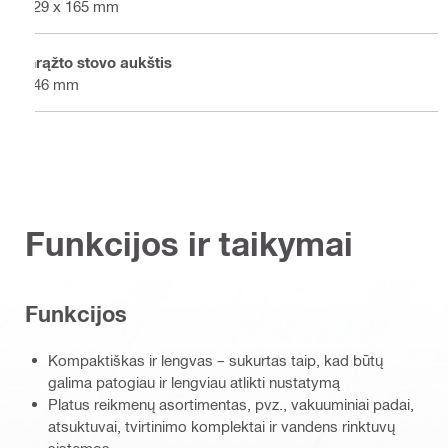
229 x 165 mm
Grąžto stovo aukštis
946 mm
Funkcijos ir taikymai
Funkcijos
Kompaktiškas ir lengvas – sukurtas taip, kad būtų
galima patogiau ir lengviau atlikti nustatymą
Platus reikmenų asortimentas, pvz., vakuuminiai padai,
atsuktuvai, tvirtinimo komplektai ir vandens rinktuvų