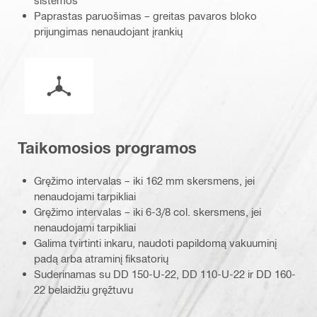
sistemos
Paprastas paruošimas – greitas pavaros bloko
prijungimas nenaudojant įrankių
Eksploatavimo režimas
Taikomosios programos
Gręžimo intervalas – iki 162 mm skersmens, jei
nenaudojami tarpikliai
Gręžimo intervalas – iki 6-3/8 col. skersmens, jei
nenaudojami tarpikliai
Galima tvirtinti inkaru, naudoti papildomą vakuuminį
padą arba atraminį fiksatorių
Suderinamas su DD 150-U-22, DD 110-U-22 ir DD 160-
22 belaidžiu gręžtuvu