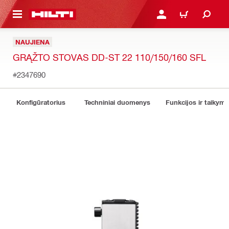
PAGRINDINIO TURINIO
PRISIJUNGTI ARBA REGI
PIRKINIŲ KREPŠE
NAUJIENA
GRĄŽTO STOVAS DD-ST 22 110/150/160 SFL
#2347690
Konfigūratorius
Techniniai duomenys
Funkcijos ir taikyma