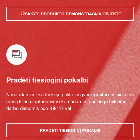
UŽSAKYTI PRODUKTO DEMONSTRACIJĄ OBJEKTE
Pradėti tiesioginį pokalbį
Naudodamiesi šia funkcija galite lengvai ir greitai susisiekti su
mūsų klientų aptarnavimo komanda. Ši paslauga teikiama
darbo dienomis nuo 8 iki 17 val.
PRADĖTI TIESIOGINĮ POKALBĮ