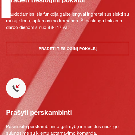
Naudodamiesi šia funkcija galite lengvai ir greitai susisiekti su
mūsų klientų aptarnavimo komanda. Ši paslauga teikiama
darbo dienomis nuo 8 iki 17 val.
PRADĖTI TIESIOGINĮ POKALBĮ
Prašyti perskambinti
Pasirinkite perskambinimo galimybę ir mes Jus neužilgo
sujungsime su klientų aptarnavimo komanda.