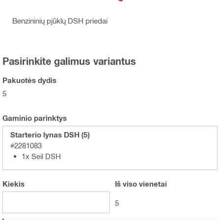
Benzininių pjūklų DSH priedai
Pasirinkite galimus variantus
Pakuotės dydis
5
Gaminio parinktys
Starterio lynas DSH (5)
#2281083
1x Seil DSH
Kiekis
Iš viso
vienetai
5