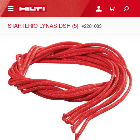
PAGRINDINIO TURINIO
PRISIJUNGTI ARBA REGI
PIRKINIŲ KREPŠE
STARTERIO LYNAS DSH (5)
#2281083