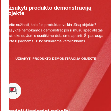
Užsakyti produkto demonstraciją
objekte
Norite sužinoti, kaip šis produktas veikia Jūsų objekte?
Prašykite nemokamos demonstracijos ir mūsų specialistas
susisieks su Jumis susitikimo detalėms aptarti. Ši paslauga
skirta ir įmonėms, ir individualiems verslininkams.
UŽSAKYTI PRODUKTO DEMONSTRACIJĄ OBJEKTE
Pradėti tiesioginį pokalbį