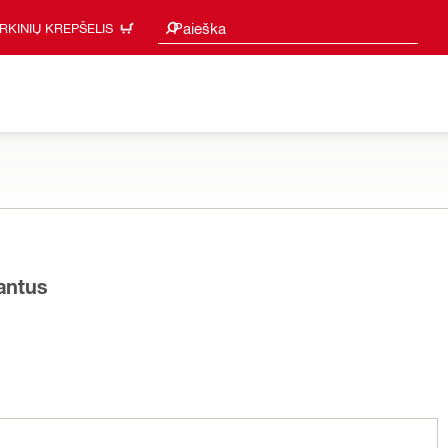
Paieškos pasiūlymai
Paieška
IRKINIŲ KREPŠELIS
iantus