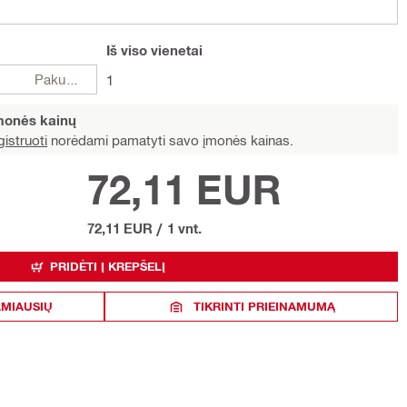
Iš viso
vienetai
Pakuotės
1
įmonės kainų
istruoti
norėdami pamatyti savo įmonės kainas.
72,11 EUR
72,11 EUR
/
1 vnt.
PRIDĖTI Į KREPŠELĮ
AMIAUSIŲ
TIKRINTI PRIEINAMUMĄ