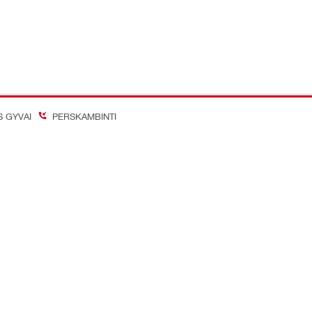
S GYVAI
PERSKAMBINTI
on Better
inių tinklų paskyros
Įmonė