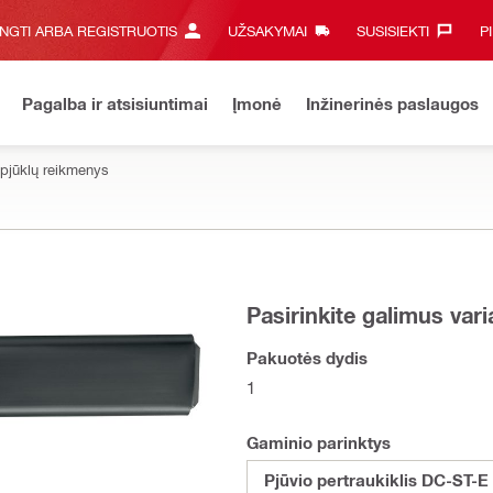
UNGTI ARBA REGISTRUOTIS
UŽSAKYMAI
SUSISIEKTI‎
P
Pagalba ir atsisiuntimai
Įmonė
Inžinerinės paslaugos
pjūklų reikmenys
Pasirinkite galimus var
Pakuotės dydis
1
Gaminio parinktys
Pjūvio pertraukiklis DC-ST-E