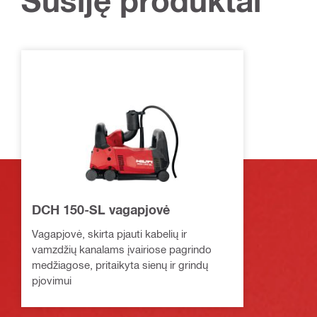
Susiję produktai
DCH 150-SL vagapjovė
Vagapjovė, skirta pjauti kabelių ir
vamzdžių kanalams įvairiose pagrindo
medžiagose, pritaikyta sienų ir grindų
pjovimui