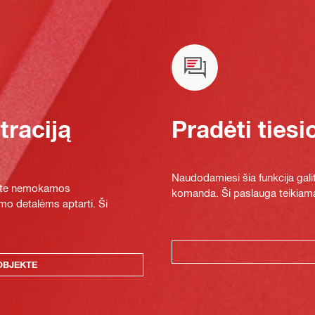
raciją
Pradėti tiesi
Naudodamiesi šia funkcija galit
ykite nemokamos
komanda. Ši paslauga teikiama
mo detalėms aptarti. Ši
OBJEKTE