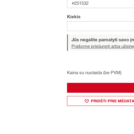
#251532
Kiekis
Jūs negalite pamatyti savo 
Prašome prisijungti arba užsireg
Kaina su nuolaida (be PVM)
PRIDĖTI PRIE MĖGST