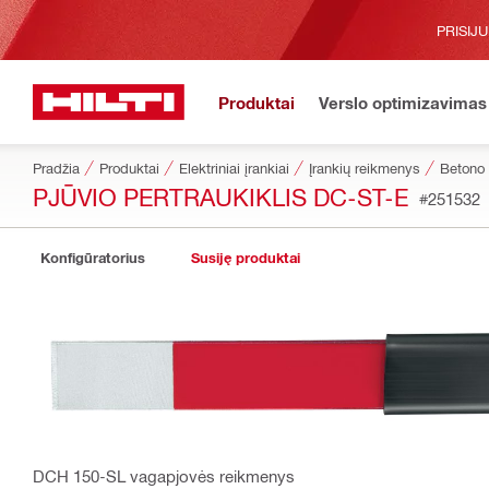
PRISIJ
Produktai
Verslo optimizavimas
Pradžia
Produktai
Elektriniai įrankiai
Įrankių reikmenys
Betono 
PJŪVIO PERTRAUKIKLIS DC-ST-E
#251532
Konfigūratorius
Susiję produktai
DCH 150-SL vagapjovės reikmenys