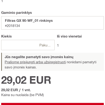
1
Gaminio parinktys
Filtras GX 90-WF_01 rinkinys
#2018134
Kiekis
Iš viso
vienetai
Pakuotės
1
Jūs negalite pamatyti savo įmonės kainų
Prašome prisijungti arba užsiregistruoti
norėdami pamatyti
savo įmonės kainas.
29,02 EUR
29,02 EUR
/
1 vnt.
Kaina su nuolaida (be PVM)