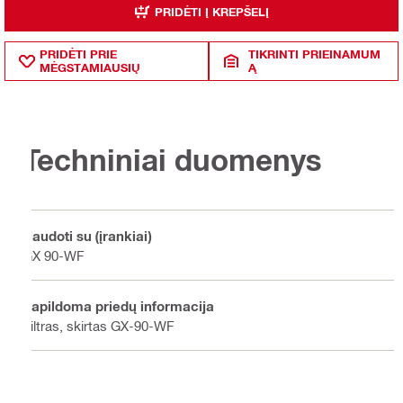
PRIDĖTI Į KREPŠELĮ
PRIDĖTI PRIE
TIKRINTI PRIEINAMUM
MĖGSTAMIAUSIŲ
Ą
Techniniai duomenys
Naudoti su (įrankiai)
GX 90-WF
Papildoma priedų informacija
Filtras, skirtas GX-90-WF