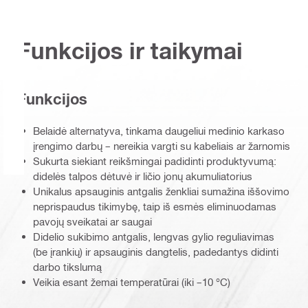
Funkcijos ir taikymai
Funkcijos
Belaidė alternatyva, tinkama daugeliui medinio karkaso
įrengimo darbų – nereikia vargti su kabeliais ar žarnomis
Sukurta siekiant reikšmingai padidinti produktyvumą:
didelės talpos dėtuvė ir ličio jonų akumuliatorius
Unikalus apsauginis antgalis ženkliai sumažina iššovimo
neprispaudus tikimybę, taip iš esmės eliminuodamas
pavojų sveikatai ar saugai
Didelio sukibimo antgalis, lengvas gylio reguliavimas
(be įrankių) ir apsauginis dangtelis, padedantys didinti
darbo tikslumą
Veikia esant žemai temperatūrai (iki –10 °C)