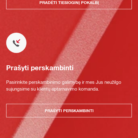
PRADĖTI TIESIOGINĮ POKALBĮ
Prašyti perskambinti
Pasirinkite perskambinimo galimybę ir mes Jus neužilgo
sujungsime su klientų aptarnavimo komanda.
PRAŠYTI PERSKAMBINTI