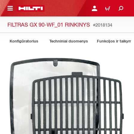
PAGRINDINIO TURINIO
PRISIJUNGTI ARBA REGI
PIRKINIŲ KREPŠE
FILTRAS GX 90-WF_01 RINKINYS
#2018134
Konfigūratorius
Techniniai duomenys
Funkcijos ir taikyma