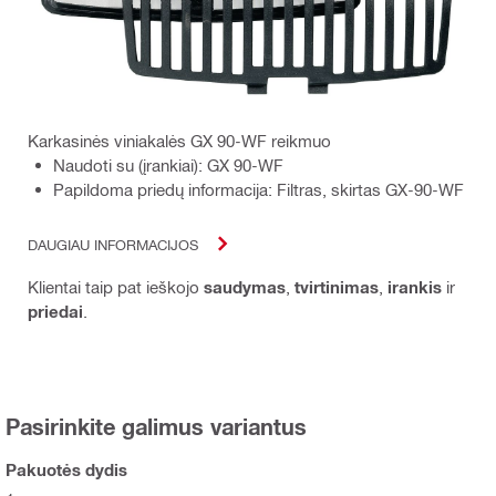
Karkasinės viniakalės GX 90-WF reikmuo
Naudoti su (įrankiai): GX 90-WF
Papildoma priedų informacija: Filtras, skirtas GX-90-WF
DAUGIAU INFORMACIJOS
Klientai taip pat ieškojo
saudymas
,
tvirtinimas
,
irankis
ir
priedai
.
Pasirinkite galimus variantus
Pakuotės dydis