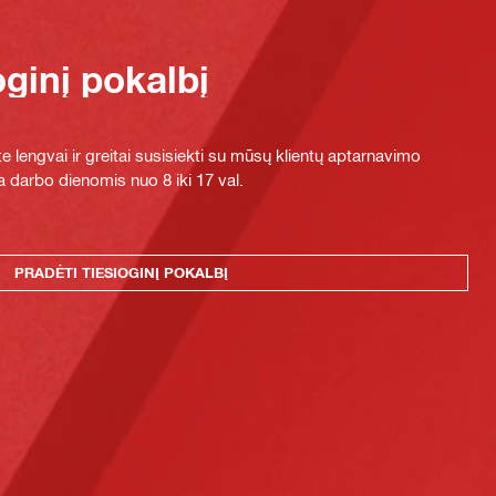
oginį pokalbį
e lengvai ir greitai susisiekti su mūsų klientų aptarnavimo
 darbo dienomis nuo 8 iki 17 val.
PRADĖTI TIESIOGINĮ POKALBĮ