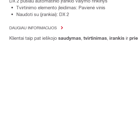
DX 2 pusiau automatinio įrankio valymo rinkinys
Tvirtinimo elemento įleidimas: Pavienė vinis
Naudoti su (įrankiai): DX 2
DAUGIAU INFORMACIJOS
Klientai taip pat ieškojo
saudymas
,
tvirtinimas
,
irankis
ir
pri