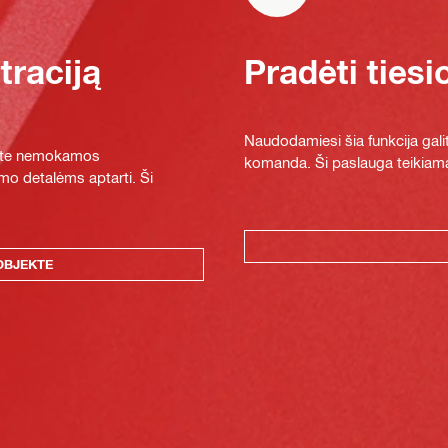
raciją
Pradėti tiesi
Naudodamiesi šia funkcija galit
ykite nemokamos
komanda. Ši paslauga teikiama
mo detalėms aptarti. Ši
OBJEKTE