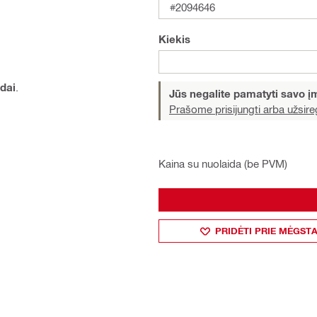
#2094646
Kiekis
edai
.
Jūs negalite pamatyti savo 
Prašome prisijungti arba užsireg
Kaina su nuolaida (be PVM)
PRIDĖTI PRIE MĖGST