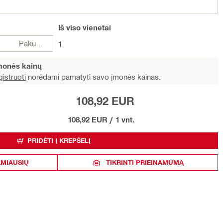
Iš viso
vienetai
Pakuotės
1
įmonės kainų
istruoti
norėdami pamatyti savo įmonės kainas.
108,92 EUR
108,92 EUR
/
1 vnt.
PRIDĖTI Į KREPŠELĮ
AMIAUSIŲ
TIKRINTI PRIEINAMUMĄ