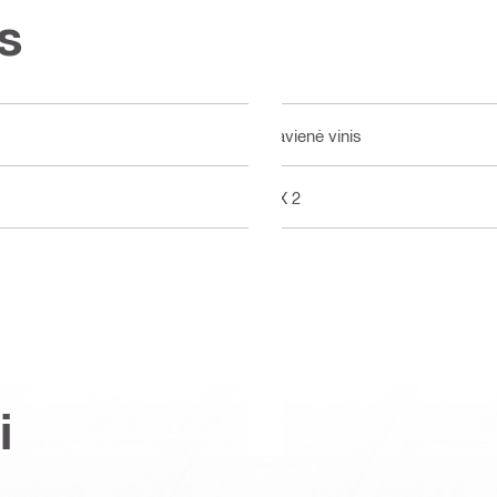
s
Pavienė vinis
DX 2
i