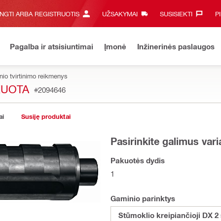
UNGTI ARBA REGISTRUOTIS
UŽSAKYMAI
SUSISIEKTI‎
P
Pagalba ir atsisiuntimai
Įmonė
Inžinerinės paslaugos
inio tvirtinimo reikmenys
KUOTA
#2094646
ai
Susiję produktai
Pasirinkite galimus var
Pakuotės dydis
1
Gaminio parinktys
Stūmoklio kreipiančioji DX 