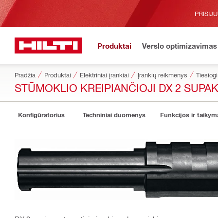
PRISIJ
Produktai
Verslo optimizavimas
Pradžia
Produktai
Elektriniai įrankiai
Įrankių reikmenys
Tiesiog
STŪMOKLIO KREIPIANČIOJI DX 2 SUPA
Konfigūratorius
Techniniai duomenys
Funkcijos ir taikym