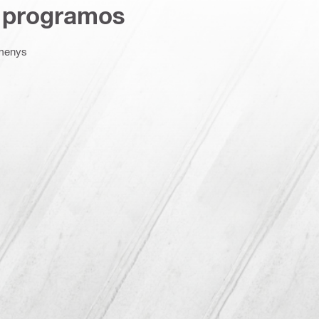
 programos
kmenys