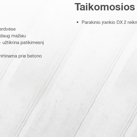
Taikomosios
Parakinio įrankio DX 2 rei
 erdvėse
vų daug mažiau
– užtikrina patikimesnį
virtinama prie betono