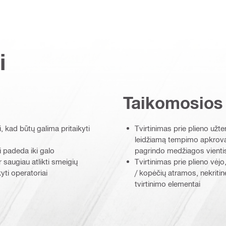
i
Taikomosios
, kad būtų galima pritaikyti
Tvirtinimas prie plieno užter
leidžiamą tempimo apkrovą
i padeda iki galo
pagrindo medžiagos vient
 saugiau atlikti smeigių
Tvirtinimas prie plieno vėj
yti operatoriai
/ kopėčių atramos, nekriti
tvirtinimo elementai