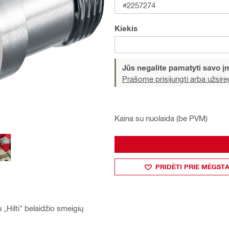
#2257274
Kiekis
Jūs negalite pamatyti savo 
Prašome prisijungti arba užsireg
Kaina su nuolaida (be PVM)
PRIDĖTI PRIE MĖGST
 „Hilti“ belaidžio smeigių