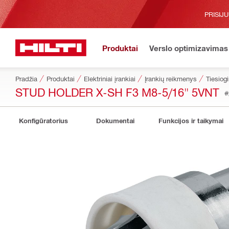
PRISIJ
Produktai
Verslo optimizavimas
Pradžia
Produktai
Elektriniai įrankiai
Įrankių reikmenys
Tiesiog
STUD HOLDER X-SH F3 M8-5/16" 5VNT
#
Konfigūratorius
Dokumentai
Funkcijos ir taikymai