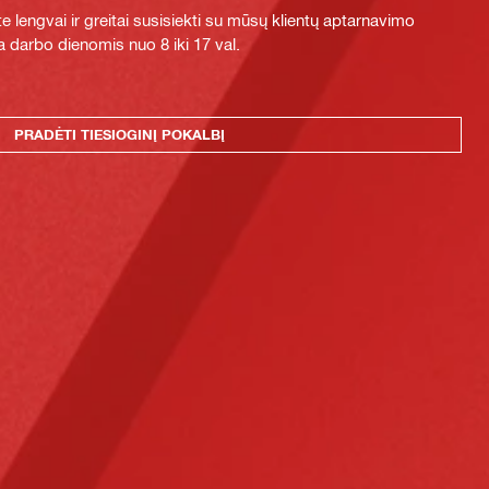
e lengvai ir greitai susisiekti su mūsų klientų aptarnavimo
 darbo dienomis nuo 8 iki 17 val.
PRADĖTI TIESIOGINĮ POKALBĮ