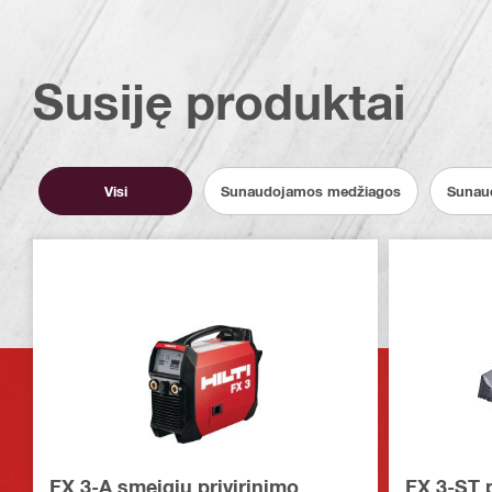
Susiję produktai
Visi
Sunaudojamos medžiagos
Sunau
FX 3-A smeigių privirinimo
FX 3-ST 