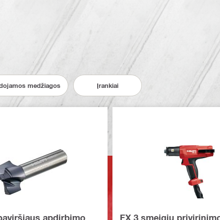
dojamos medžiagos
Įrankiai
paviršiaus apdirbimo
FX 3 smeigių privirinim