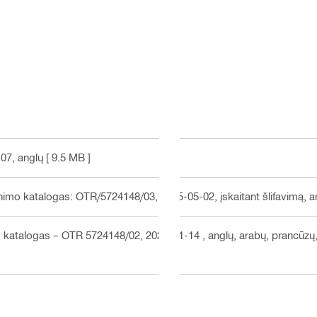
-07
, anglų
[ 9.5 MB ]
rinimo katalogas: OTR/5724148/03, 2025-05-02, įskaitant šlifavimą
, a
os katalogas – OTR 5724148/02, 2022-11-14
, anglų, arabų, prancūzų, 