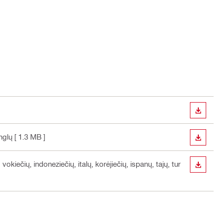
ATSISI
nglų
[ 1.3 MB ]
ATSISI
vokiečių, indoneziečių, italų, korėjiečių, ispanų, tajų, tur
ATSISI