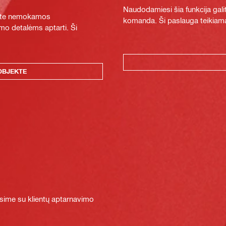
Naudodamiesi šia funkcija galit
ykite nemokamos
komanda. Ši paslauga teikiama
mo detalėms aptarti. Ši
OBJEKTE
sime su klientų aptarnavimo