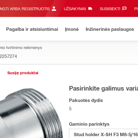
UNGTI ARBA REGISTRUOTIS
UŽSAKYMAI
SUSISIEKTI‎
P
Pagalba ir atsisiuntimai
Įmonė
Inžinerinės paslaugos
inio tvirtinimo reikmenys
2257274
Susiję produktai
Pasirinkite galimus var
Pakuotės dydis
5
Gaminio parinktys
Stud holder X-SH F3 M8-5/16