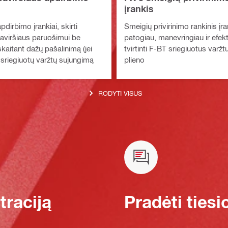
įrankis
pdirbimo įrankiai, skirti
Smeigių privirinimo rankinis įra
viršiaus paruošimui be
patogiau, manevringiau ir efek
įskaitant dažų pašalinimą (jei
tvirtinti F-BT sriegiuotus varžt
š sriegiuotų varžtų sujungimą
plieno
RODYTI VISUS
raciją
Pradėti tiesi