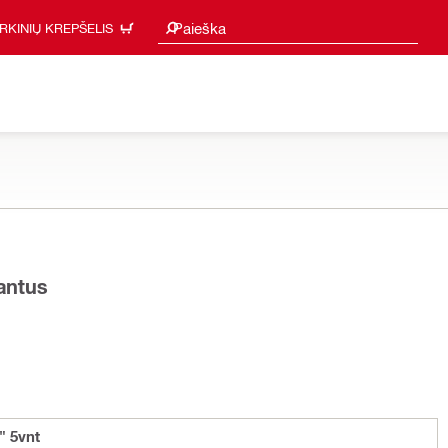
Paieškos pasiūlymai
Paieška
IRKINIŲ KREPŠELIS
iantus
" 5vnt