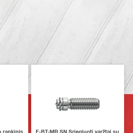
o rankinis
F-BT-MR SN Sriegiuoti varžtai su