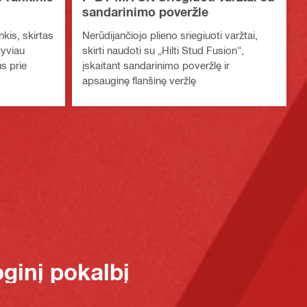
sandarinimo poveržle
nkis, skirtas
Nerūdijančiojo plieno sriegiuoti varžtai,
tyviau
skirti naudoti su „Hilti Stud Fusion“,
us prie
įskaitant sandarinimo poveržlę ir
apsauginę flanšinę veržlę
oginį pokalbį