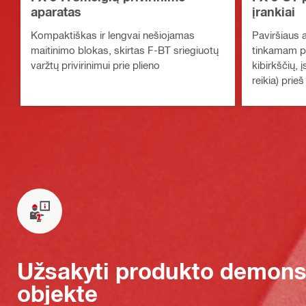
aparatas
įrankiai
Kompaktiškas ir lengvai nešiojamas
Paviršiaus a
maitinimo blokas, skirtas F-BT sriegiuotų
tinkamam pa
varžtų privirinimui prie plieno
kibirkščių, 
reikia) prie
Užsakyti produkto demonst
objekte