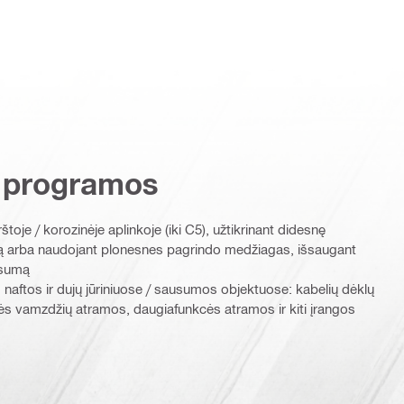
 programos
štoje / korozinėje aplinkoje (iki C5), užtikrinant didesnę
 arba naudojant plonesnes pagrindo medžiagas, išsaugant
isumą
o, naftos ir dujų jūriniuose / sausumos objektuose: kabelių dėklų
nės vamzdžių atramos, daugiafunkcės atramos ir kiti įrangos