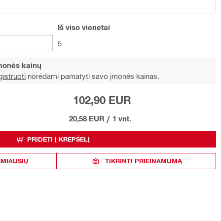
Iš viso
vienetai
5
įmonės kainų
istruoti
norėdami pamatyti savo įmonės kainas.
102,90 EUR
20,58 EUR
/
1 vnt.
PRIDĖTI Į KREPŠELĮ
AMIAUSIŲ
TIKRINTI PRIEINAMUMĄ