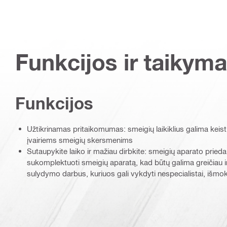
Funkcijos ir taikyma
Funkcijos
Užtikrinamas pritaikomumas: smeigių laikiklius galima keisti
įvairiems smeigių skersmenims
Sutaupykite laiko ir mažiau dirbkite: smeigių aparato prieda
sukomplektuoti smeigių aparatą, kad būtų galima greičiau ir
sulydymo darbus, kuriuos gali vykdyti nespecialistai, išmok