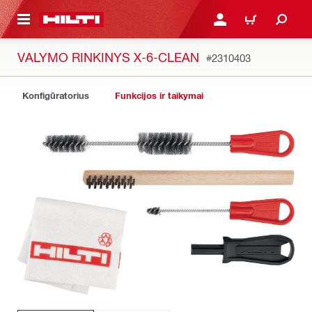
PAGRINDINIO TURINIO
PRISIJUNGTI ARBA REGI
PIRKINIŲ KREPŠE
VALYMO RINKINYS X-6-CLEAN
#2310403
Konfigūratorius
Funkcijos ir taikymai