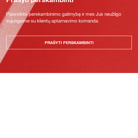
Pasirinkite perskambinimo galimybę ir mes Jus neužilgo
sujungsime su klientų aptarnavimo komanda.
PRAŠYTI PERSKAMBINTI