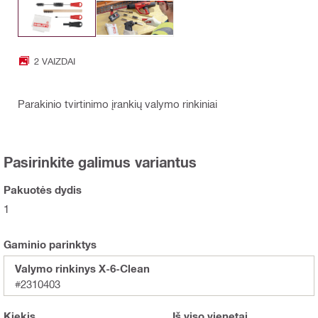
2 VAIZDAI
Parakinio tvirtinimo įrankių valymo rinkiniai
Pasirinkite galimus variantus
Pakuotės dydis
1
Gaminio parinktys
Valymo rinkinys X-6-Clean
#2310403
Kiekis
Iš viso
vienetai