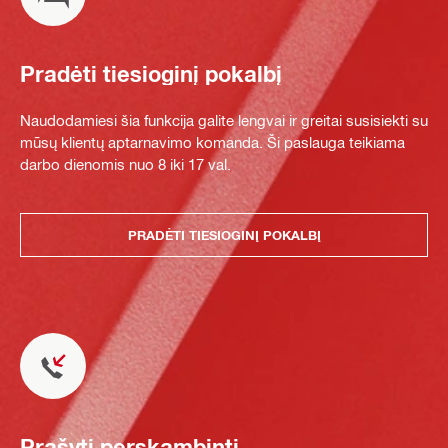
Pradėti tiesioginį pokalbį
Naudodamiesi šia funkcija galite lengvai ir greitai susisiekti su
mūsų klientų aptarnavimo komanda. Ši paslauga teikiama
darbo dienomis nuo 8 iki 17 val.
PRADĖTI TIESIOGINĮ POKALBĮ
Prašyti perskambinti